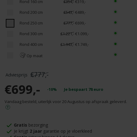
Rond 160 cm
€354,-
€319,-
Rond 200 cm
€543,-
€489,-
Rond 250 cm
€777,-
€699,-
Rond 300 cm
€1.221,-
€1.099,-
Rond 400 cm
€1.943,-
€1.749,-
Op maat
€777,-
€699,-
-10%
Je bespaart
78
euro
Vandaag besteld, uiterlijk voor 20 Augustus op afspraak geleverd.
Gratis
bezorging
Je krijgt
2 jaar
garantie op je vloerkleed