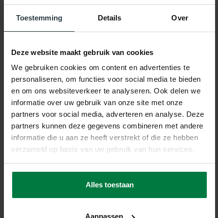
Productnaam:
Ross
Toestemming
Details
Over
Merk:
Floorpassion
Deze website maakt gebruik van cookies
Kleur:
55, Groen/Antraciet
We gebruiken cookies om content en advertenties te
personaliseren, om functies voor social media te bieden
Materiaal:
100% Polyester
en om ons websiteverkeer te analyseren. Ook delen we
informatie over uw gebruik van onze site met onze
Poolhoogte:
Ca. 5 Centimeter
partners voor social media, adverteren en analyse. Deze
Productietechniek:
Machinaal Getuft
partners kunnen deze gegevens combineren met andere
informatie die u aan ze heeft verstrekt of die ze hebben
Productieland:
Nederland
verzameld op basis van uw gebruik van hun services.
Garantie :
2 Jaar Fabrieksgarantie
Alles toestaan
Patroon:
Effen
Vloerverwarming:
Geschikt
Aanpassen