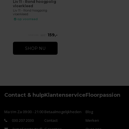
Liv 11 - Rond hoogpolig
vloerkleed
Liv 11 - Rond hoogpolig
vloerkleed
op voorraad
159,-
189,-
SHOP NU
Contact & hulp
Klantenservice
Floorpassion
Ma t/m Za 09:00 - 21:00
Betaalmogelijkheden
Blog
030 207 2030
Contact
Merken