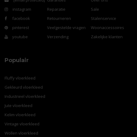
[email protected]
Garanties
Over ons
instagram
Reparatie
Sale
facebook
Retourneren
Stalenservice
pinterest
Veelgestelde vragen
Woonaccessoires
youtube
Verzending
Zakelijke klanten
Populair
Fluffy vloerkleed
Gekleurd vloerkleed
Industrieel vloerkleed
Jute vloerkleed
Kelim vloerkleed
Vintage vloerkleed
Wollen vloerkleed