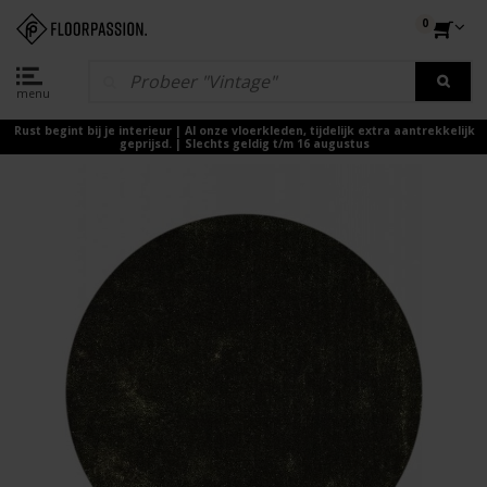
0
menu
Rust begint bij je interieur | Al onze vloerkleden, tijdelijk extra aantrekkelijk
geprijsd. | Slechts geldig t/m 16 augustus