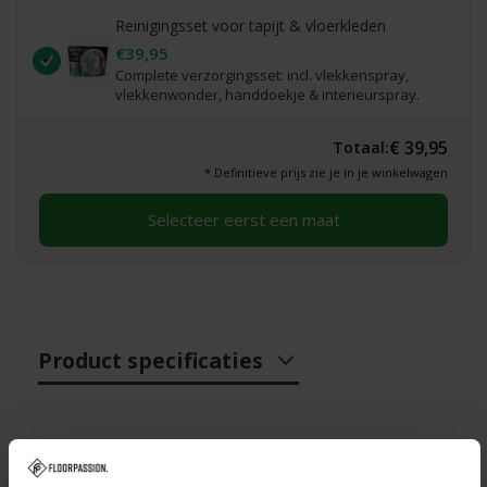
Reinigingsset voor tapijt & vloerkleden
€39,95
Complete verzorgingsset: incl. vlekkenspray,
vlekkenwonder, handdoekje & interieurspray.
€ 39,95
Totaal:
* Definitieve prijs zie je in je winkelwagen
Selecteer eerst een maat
Product specificaties
Specificaties