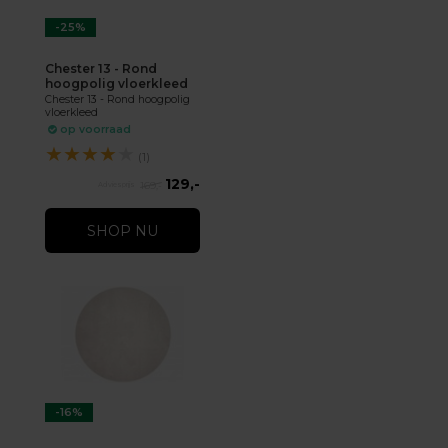
-25%
Chester 13 - Rond
hoogpolig vloerkleed
Chester 13 - Rond hoogpolig
vloerkleed
op voorraad
★
★
★
★
★
(1)
129,-
169,-
SHOP NU
-16%