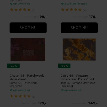
op voorraad
2-weken levertijd
★
★
★
★
★
★
★
★
★
★
(1)
(4)
99,-
179,-
119,-
239,-
SHOP NU
SHOP NU
-20%
-39%
Chatel 48 - Patchwork
Jairo 69 - Vintage
vloerkleed
vloerkleed Dark Gold
Chatel 48 - Patchwork
Jairo 69 - Vintage vloerkleed
vloerkleed
Dark Gold
op voorraad
op voorraad
★
★
★
★
★
(2)
179,-
249,-
229,-
410,-