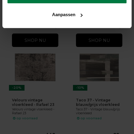
Jairo 63 - Vintage vloerkleed
Gaia 23 - Vintage vloerkleed
Terra
op voorraad
op voorraad
Aanpassen
★
★
★
★
★
(1)
249,-
111,-
410,-
139,-
SHOP NU
SHOP NU
-20%
-10%
Velours vintage
Taco 37 - Vintage
vloerkleed - Rafael 23
blauw/grijs vloerkleed
Velours vintage vloerkleed -
Taco 37 - Vintage blauw/grijs
Rafael 23
vloerkleed
op voorraad
op voorraad