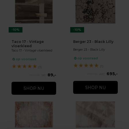
-10%
-10%
Taco 17 - Vintage
Berger 23 - Black Lilly
vloerkleed
Berger 23 - Black Lilly
Taco 17 - Vintage vloerkleed
op voorraad
op voorraad
★
★
★
★
★
★
★
★
★
★
(1)
(1)
695,-
89,-
765,-
98,-
SHOP NU
SHOP NU