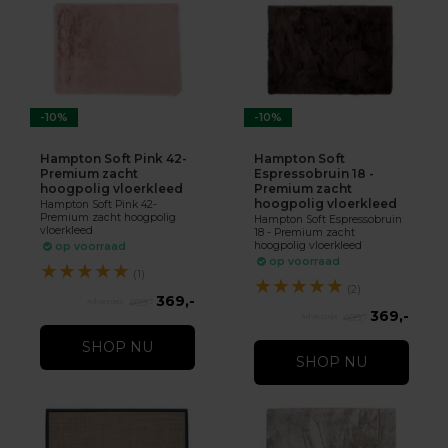
-10%
-10%
Hampton Soft Pink 42-
Hampton Soft
Premium zacht
Espressobruin 18 -
hoogpolig vloerkleed
Premium zacht
hoogpolig vloerkleed
Hampton Soft Pink 42-
Premium zacht hoogpolig
Hampton Soft Espressobruin
vloerkleed
18 - Premium zacht
hoogpolig vloerkleed
op voorraad
op voorraad
★
★
★
★
★
(1)
★
★
★
★
★
(2)
369,-
409,-
369,-
409,-
SHOP NU
SHOP NU