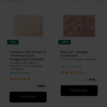
-10%
-29%
Hampton Soft Cream 12
Enzo 44 - Vintage
- Premium zacht
vloerkleed
hoogpolig vloerkleed
Enzo 44 - Vintage vloerkleed
Hampton Soft Cream 12 -
Premium zacht hoogpolig
op voorraad
vloerkleed
★
★
★
★
★
op voorraad
(1)
★
★
★
★
★
149,-
(5)
209,-
369,-
409,-
SHOP NU
SHOP NU