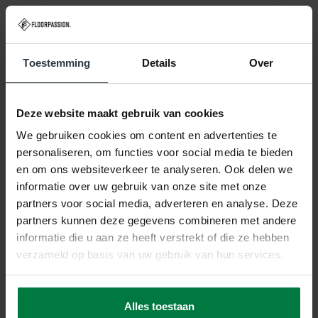
-20%
-39%
Safi 45 - Vintage tapijt
Jairo 11 - Vintage
vloerkleed Zandbruin
Toestemming
Details
Over
Safi 45 - Vintage tapijt
Jairo 11 - Vintage vloerkleed
Zandbruin
op voorraad
op voorraad
★
★
★
★
★
★
★
★
★
★
(1)
(2)
Deze website maakt gebruik van cookies
179,-
249,-
221,-
410,-
We gebruiken cookies om content en advertenties te
personaliseren, om functies voor social media te bieden
SHOP NU
SHOP NU
en om ons websiteverkeer te analyseren. Ook delen we
informatie over uw gebruik van onze site met onze
partners voor social media, adverteren en analyse. Deze
partners kunnen deze gegevens combineren met andere
informatie die u aan ze heeft verstrekt of die ze hebben
verzameld op basis van uw gebruik van hun services.
-39%
-20%
Jairo 63 - Vintage
Gaia 23 - Vintage
Alles toestaan
vloerkleed Terra
vloerkleed