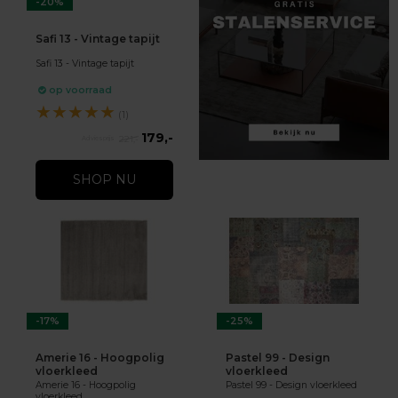
-20%
Safi 13 - Vintage tapijt
Safi 13 - Vintage tapijt
op voorraad
★
★
★
★
★
(1)
179,-
221,-
SHOP NU
-17%
-25%
Amerie 16 - Hoogpolig
Pastel 99 - Design
vloerkleed
vloerkleed
Amerie 16 - Hoogpolig
Pastel 99 - Design vloerkleed
vloerkleed