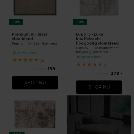
-10%
-10%
Premium 16 - Sisal
Lupo 15 - Luxe
vloerkleed
knuffelzacht
hoogpolig vloerkleed
Premium 16 - Sisal vloerkleed
Lupo 15 - Luxe knuffelzacht
hoogpolig vloerkleed
op voorraad
op voorraad
★
★
★
★
★
(6)
★
★
★
★
★
(1)
199,-
219,-
279,-
309,-
SHOP NU
SHOP NU