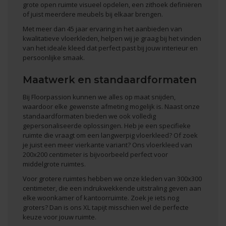
grote open ruimte visueel opdelen, een zithoek definiëren
of juist meerdere meubels bij elkaar brengen.
Met meer dan 45 jaar ervaring in het aanbieden van
kwalitatieve vloerkleden, helpen wij je graag bij het vinden
van het ideale kleed dat perfect past bij jouw interieur en
persoonlijke smaak.
Maatwerk en standaardformaten
Bij Floorpassion kunnen we alles op maat snijden,
waardoor elke gewenste afmeting mogelijk is. Naast onze
standaardformaten bieden we ook volledig
gepersonaliseerde oplossingen. Heb je een specifieke
ruimte die vraagt om een langwerpig vloerkleed? Of zoek
je juist een meer vierkante variant? Ons
vloerkleed van
200x200
centimeter is bijvoorbeeld perfect voor
middelgrote ruimtes.
Voor grotere ruimtes hebben we
onze kleden van 300x300
centimeter, die een indrukwekkende uitstraling geven aan
elke woonkamer of kantoorruimte. Zoek je iets nog
groters? Dan is ons
XL tapijt
misschien wel de perfecte
keuze voor jouw ruimte.