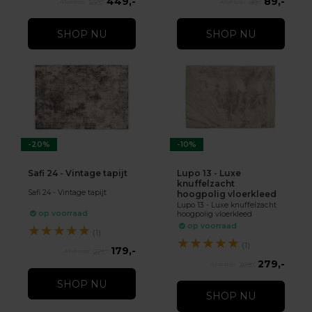
449,-
89,-
550,-
98,-
SHOP NU
SHOP NU
-20%
-10%
Safi 24 - Vintage tapijt
Lupo 13 - Luxe
knuffelzacht
Safi 24 - Vintage tapijt
hoogpolig vloerkleed
Lupo 13 - Luxe knuffelzacht
op voorraad
hoogpolig vloerkleed
op voorraad
★
★
★
★
★
(1)
★
★
★
★
★
(1)
179,-
221,-
279,-
309,-
SHOP NU
SHOP NU