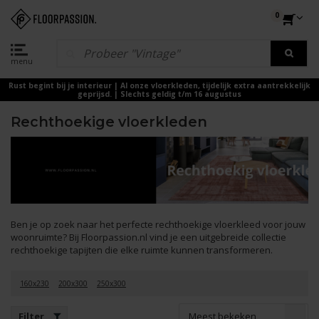
0
menu
Rust begint bij je interieur | Al onze vloerkleden, tijdelijk extra aantrekkelijk
geprijsd. | Slechts geldig t/m 16 augustus
Rechthoekige vloerkleden
Ben je op zoek naar het perfecte rechthoekige vloerkleed voor jouw
woonruimte? Bij Floorpassion.nl vind je een uitgebreide collectie
rechthoekige tapijten die elke ruimte kunnen transformeren.
160x230
200x300
250x300
Meest bekeken
Filter