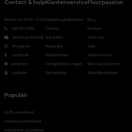
Contact & hulp
Klantenservice
Floorpassion
Ma t/m Za 09:00 - 21:00
Betaalmogelijkheden
Blog
030 207 2030
Contact
Merken
[email protected]
Garanties
Over ons
instagram
Reparatie
Sale
facebook
Retourneren
Stalenservice
pinterest
Veelgestelde vragen
Woonaccessoires
youtube
Verzending
Zakelijke klanten
Populair
Fluffy vloerkleed
Gekleurd vloerkleed
Industrieel vloerkleed