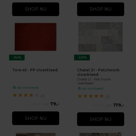
SHOP NU
SHOP NU
-34%
-20%
Tore 45 - PP vloerkleed
Chatel 21 - Patchwork
vloerkleed
Chatel 21 - Patchwork
vloerkleed
op voorraad
op voorraad
★
★
★
★
★
★
★
★
★
★
(3)
(3)
79,-
179,-
119,-
229,-
SHOP NU
SHOP NU