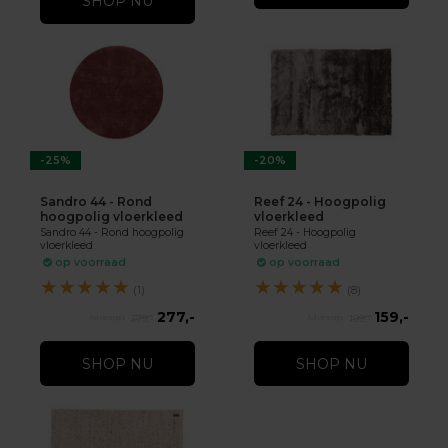
SHOP NU
-25%
-20%
Sandro 44 - Rond
Reef 24 - Hoogpolig
hoogpolig vloerkleed
vloerkleed
Sandro 44 - Rond hoogpolig
Reef 24 - Hoogpolig
vloerkleed
vloerkleed
op voorraad
op voorraad
★
★
★
★
★
★
★
★
★
★
(1)
(8)
277,-
159,-
379,-
199,-
SHOP NU
SHOP NU