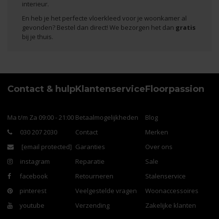
interieur.
En heb je het perfecte vloerkleed voor je woonkamer al
gevonden? Bestel dan direct! We bezorgen het dan
gratis
bij je thuis.
Contact & hulp
Klantenservice
Floorpassion
Ma t/m Za 09:00 - 21:00
Betaalmogelijkheden
Blog
030 207 2030
Contact
Merken
[email protected]
Garanties
Over ons
instagram
Reparatie
Sale
facebook
Retourneren
Stalenservice
pinterest
Veelgestelde vragen
Woonaccessoires
youtube
Verzending
Zakelijke klanten