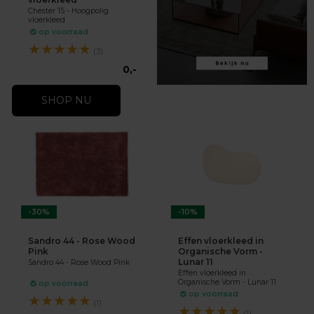
Chester 15 - Hoogpolig
vloerkleed
op voorraad
★
★
★
★
★
(3)
0,-
SHOP NU
-30%
-10%
Sandro 44 - Rose Wood
Effen vloerkleed in
Pink
Organische Vorm -
Lunar 11
Sandro 44 - Rose Wood Pink
Effen vloerkleed in
Organische Vorm - Lunar 11
op voorraad
op voorraad
★
★
★
★
★
(1)
★
★
★
★
★
(1)