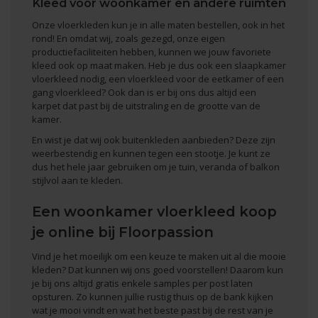
Kleed voor woonkamer en andere ruimten
Onze vloerkleden kun je in alle maten bestellen, ook in het
rond! En omdat wij, zoals gezegd, onze eigen
productiefaciliteiten hebben, kunnen we jouw favoriete
kleed ook op maat maken. Heb je dus ook een
slaapkamer
vloerkleed
nodig, een
vloerkleed voor de eetkamer
of een
gang vloerkleed
? Ook dan is er bij ons dus altijd een
karpet dat past bij de uitstraling en de grootte van de
kamer.
En wist je dat wij ook
buitenkleden
aanbieden? Deze zijn
weerbestendig en kunnen tegen een stootje. Je kunt ze
dus het hele jaar gebruiken om je tuin, veranda of
balkon
stijlvol aan te kleden
.
Een woonkamer vloerkleed koop
je online bij Floorpassion
Vind je het moeilijk om een keuze te maken uit al die mooie
kleden? Dat kunnen wij ons goed voorstellen! Daarom kun
je bij ons altijd gratis enkele samples per post laten
opsturen. Zo kunnen jullie rustig thuis op de bank kijken
wat je mooi vindt en wat het beste past bij de rest van je