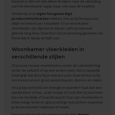
Daarom is slim om niet alleen te kijken naar de uitstraling
van het woonkamer tapijt, maar ook naar de kwaliteit.
Omdat wij onze
eigen hoogwaardige
productiefaciliteiten
hebben, ben je bij Floorpassion
altijd verzekerd van A-kwaliteit. Onze woonkamer
vloerkleden zijn slijtvast en blijven zelfs bij intensief
gebruik lang mooi. Daardoor kan je jarenlang genieten van
kleed dat er tiptop uit blijft zien.
Woonkamer vloerkleden in
verschillende stijlen
Of je jouw nieuwe vloerkleed nu onder de salontafel legt,
onder de eettafel of op een andere plek, het is natuurlijk
belangrijk dat deze bij je interieur past. Daarom kun je bij
ons kiezen uit een groot aantal kleuren, dessins en stijlen.
Hou jij bijvoorbeeld van energie en warmte? Haal dan een
warme kleur in huis, zoals oranje of rood. Ben je juist meer
fan van landelijk of Scandinavisch? Dan zijn vloerkleden in
tinten beige, bruin en grijs prachtige eyecatchers waarmee
je de woonkamer helemaal af maakt.
Een populair product is tegenwoordig een
dieren