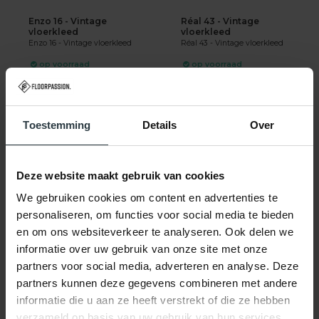
Enzo 16 - Vintage
Réal 43 - Vintage
vloerkleed
vloerkleed
Enzo 16 - Vintage vloerkleed
Réal 43 - Vintage vloerkleed
op voorraad
op voorraad
★
★
★
★
★
★
★
★
★
★
(4)
(1)
149,-
129,-
209,-
143,-
Toestemming
Details
Over
SHOP NU
SHOP NU
Deze website maakt gebruik van cookies
We gebruiken cookies om content en advertenties te
personaliseren, om functies voor social media te bieden
en om ons websiteverkeer te analyseren. Ook delen we
informatie over uw gebruik van onze site met onze
-30%
-38%
partners voor social media, adverteren en analyse. Deze
Noëlle Riche 42 - Rond
Reef 17 - Hoogpolig
partners kunnen deze gegevens combineren met andere
vloerkleed Oudroze
vloerkleed
informatie die u aan ze heeft verstrekt of die ze hebben
Noëlle Riche 42 - Rond
Reef 17 - Hoogpolig
vloerkleed Oudroze
vloerkleed
verzameld op basis van uw gebruik van hun services.