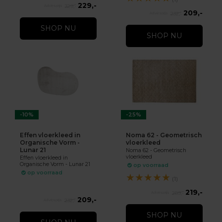
229,-
329,-
209,-
232,-
SHOP NU
SHOP NU
-10%
-25%
Effen vloerkleed in
Noma 62 - Geometrisch
Organische Vorm -
vloerkleed
Lunar 21
Noma 62 - Geometrisch
vloerkleed
Effen vloerkleed in
Organische Vorm - Lunar 21
op voorraad
op voorraad
★
★
★
★
★
(1)
219,-
289,-
209,-
232,-
SHOP NU