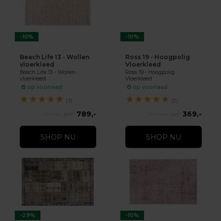
-10%
-10%
Beach Life 13 - Wollen
Ross 19 - Hoogpolig
vloerkleed
Vloerkleed
Beach Life 13 - Wollen
Ross 19 - Hoogpolig
vloerkleed
Vloerkleed
op voorraad
op voorraad
★
★
★
★
★
★
★
★
★
★
(3)
(2)
789,-
369,-
877,-
410,-
SHOP NU
SHOP NU
-29%
-10%