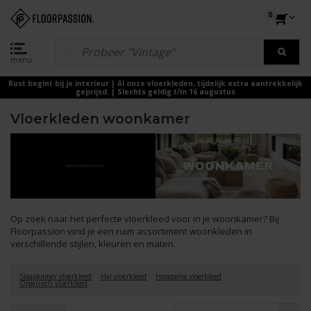
0
menu
Rust begint bij je interieur | Al onze vloerkleden, tijdelijk extra aantrekkelijk
geprijsd. | Slechts geldig t/m 16 augustus
Vloerkleden woonkamer
Op zoek naar het perfecte vloerkleed voor in je woonkamer? Bij
Floorpassion vind je een ruim assortiment woonkleden in
verschillende stijlen, kleuren en maten.
Slaapkamer vloerkleed
Hal vloerkleed
Hoogpolig vloerkleed
Organisch vloerkleed