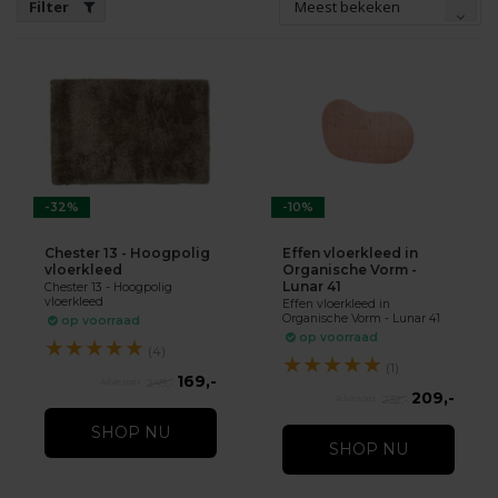
Meest bekeken
Filter
-32%
-10%
Chester 13 - Hoogpolig
Effen vloerkleed in
vloerkleed
Organische Vorm -
Lunar 41
Chester 13 - Hoogpolig
vloerkleed
Effen vloerkleed in
Organische Vorm - Lunar 41
op voorraad
op voorraad
★
★
★
★
★
(4)
★
★
★
★
★
(1)
169,-
249,-
209,-
232,-
SHOP NU
SHOP NU