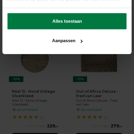
op voorraad
op voorraad
★
★
★
★
★
★
★
★
★
★
(1)
(2)
359,-
179,-
510,-
289,-
Alles toestaan
SHOP NU
SHOP NU
Aanpassen
-10%
-13%
Réal 15 - Rond Vintage
Out of Africa Deluxe -
Vloerkleed
Fred van Leer
Réal 15 - Rond Vintage
Out of Africa Deluxe - Fred
Vloerkleed
van Leer
op voorraad
op voorraad
★
★
★
★
★
★
★
★
★
★
(1)
(1)
229,-
279,-
254,-
319,-