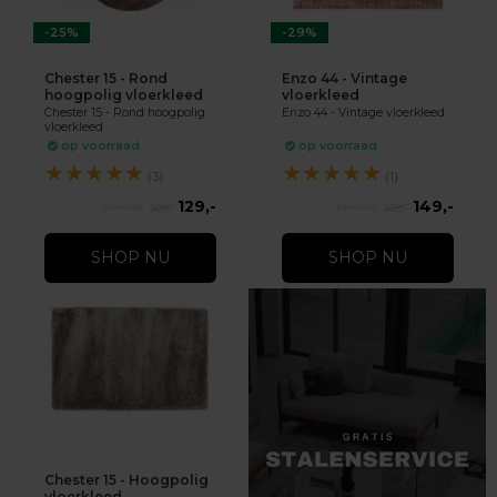
-25%
-29%
Chester 15 - Rond
Enzo 44 - Vintage
hoogpolig vloerkleed
vloerkleed
Chester 15 - Rond hoogpolig
Enzo 44 - Vintage vloerkleed
vloerkleed
op voorraad
op voorraad
★
★
★
★
★
★
★
★
★
★
(3)
(1)
129,-
149,-
169,-
209,-
SHOP NU
SHOP NU
Chester 15 - Hoogpolig
vloerkleed