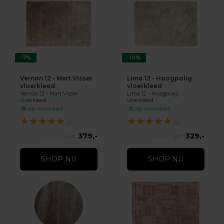
-7%
-10%
Vernon 12 - Mart Visser
Lima 12 - Hoogpolig
vloerkleed
vloerkleed
Vernon 12 - Mart Visser
Lima 12 - Hoogpolig
vloerkleed
vloerkleed
op voorraad
op voorraad
★
★
★
★
★
★
★
★
★
★
(1)
(2)
379,-
329,-
409,-
363,-
SHOP NU
SHOP NU