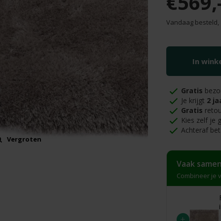
€569,
Vandaag besteld,
In win
Gratis
bezo
Je krijgt
2 ja
Gratis
retou
Kies zelf je
Achteraf bet
Vergroten
Vaak samen
Combineer je v
+