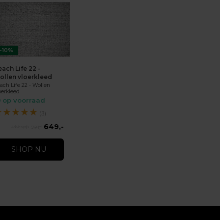
-10%
ach Life 22 -
ollen vloerkleed
ach Life 22 - Wollen
oerkleed
op voorraad
★
★
★
★
★
(3)
649,-
721,-
SHOP NU