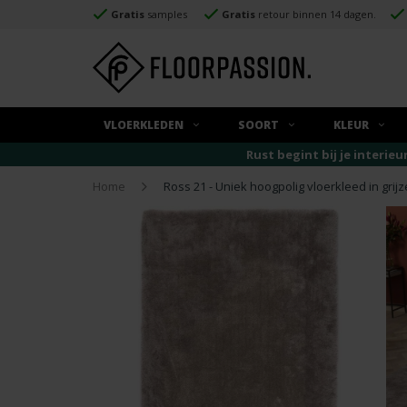
Gratis
samples
Gratis
retour binnen 14 dagen.
VLOERKLEDEN
SOORT
KLEUR
Rust begint bij je interieu
Home
Ross 21 - Uniek hoogpolig vloerkleed in grijz