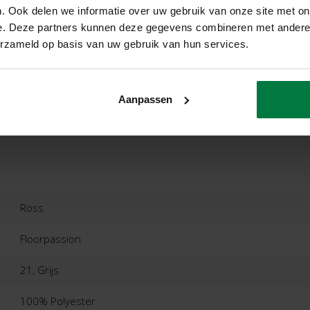
. Ook delen we informatie over uw gebruik van onze site met on
e. Deze partners kunnen deze gegevens combineren met andere i
erzameld op basis van uw gebruik van hun services.
ordelingen
Product
Aanpassen
Ross
Floorpassion
21, Grijs
100% Polyester