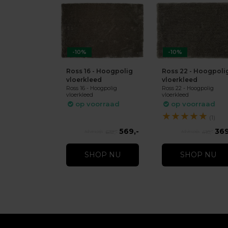
-10%
-10%
Ross 16 - Hoogpolig
Ross 22 - Hoogpoli
vloerkleed
vloerkleed
Ross 16 - Hoogpolig
Ross 22 - Hoogpolig
vloerkleed
vloerkleed
op voorraad
op voorraad
★
★
★
★
★
(1)
569,-
369
632,-
410,-
SHOP NU
SHOP NU