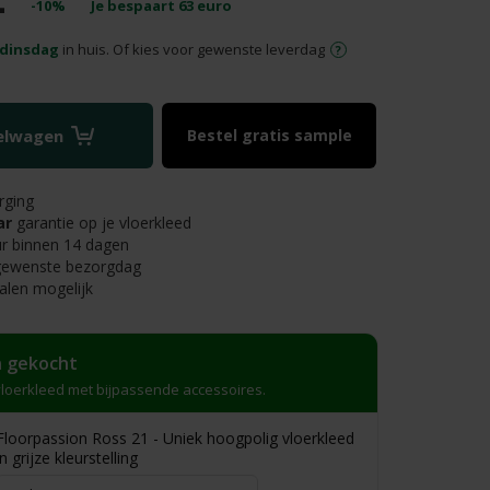
-
-10%
Je bespaart
63
euro
dinsdag
in huis. Of kies voor gewenste leverdag
kelwagen
Bestel gratis sample
rging
ar
garantie op je vloerkleed
r binnen 14 dagen
 gewenste bezorgdag
alen mogelijk
 gekocht
loerkleed met bijpassende accessoires.
Floorpassion Ross 21 - Uniek hoogpolig vloerkleed
in grijze kleurstelling