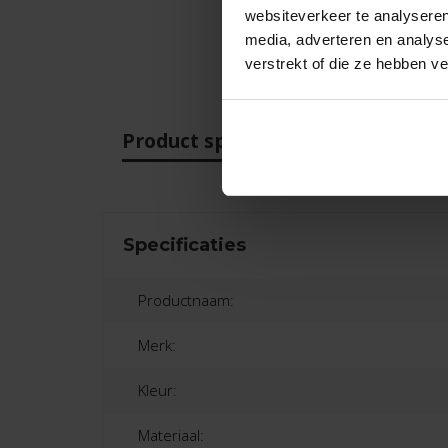
websiteverkeer te analyseren
media, adverteren en analys
verstrekt of die ze hebben v
Product specificaties
Beo
Specificaties
Productnaam:
Merk:
Kleur:
Materiaal: