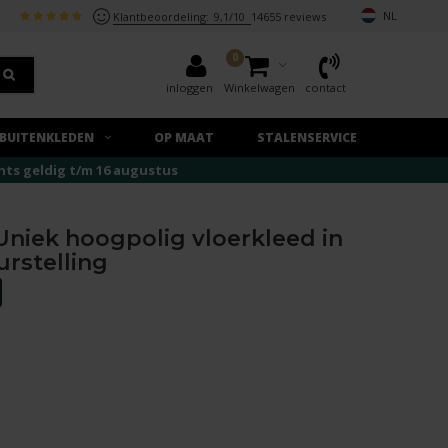
NL
Klantbeoordeling:
9,1/10
14655 reviews
0
inloggen
Winkelwagen
contact
BUITENKLEDEN
OP MAAT
STALENSERVICE
echts geldig t/m 16 augustus
 Uniek hoogpolig vloerkleed in
urstelling