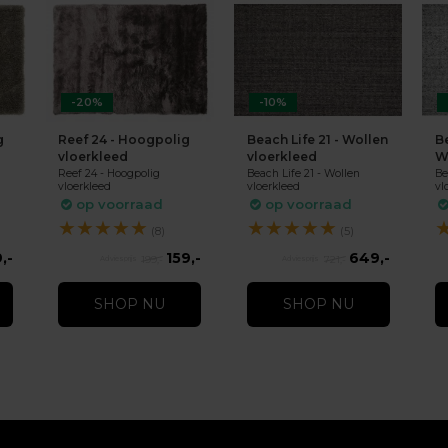
-20%
-10%
g
Reef 24 - Hoogpolig
Beach Life 21 - Wollen
Be
vloerkleed
vloerkleed
W
Reef 24 - Hoogpolig
Beach Life 21 - Wollen
Be
vloerkleed
vloerkleed
vl
op voorraad
op voorraad
★
★
★
★
★
★
★
★
★
★
(8)
(5)
,-
159,-
649,-
199,-
721,-
SHOP NU
SHOP NU