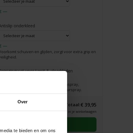
€ —
Antislip onderkleed
€ —
Voorkomt schuiven en glijden, zorgt voor extra grip en
veiligheid.
Reinigingsset voor tapijt & vloerkleden
€39,95
Complete verzorgingsset: incl. vlekkenspray,
vlekkenwonder, handdoekje & interieurspray.
Over
€ 39,95
Totaal:
* Definitieve prijs zie je in je winkelwagen
Selecteer eerst een maat
 media te bieden en om ons