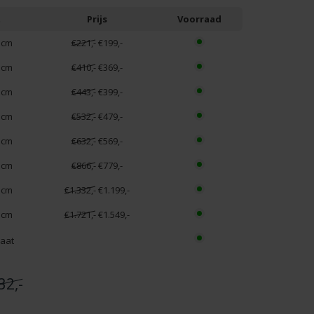
t
Prijs
Voorraad
 cm
€221,-
€199,-
 cm
€410,-
€369,-
 cm
€443,-
€399,-
 cm
€532,-
€479,-
 cm
€632,-
€569,-
 cm
€866,-
€779,-
 cm
€1.332,-
€1.199,-
 cm
€1.721,-
€1.549,-
aat
32,-