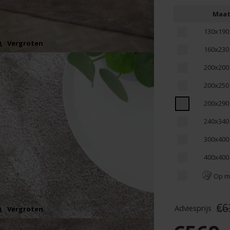
Maa
130x190
Vergroten
160x230
200x200
200x250
200x290
240x340
300x400
400x400
Op m
€6
Vergroten