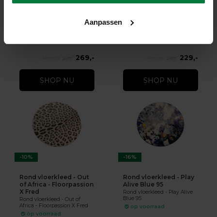
Vloerkleed By Fred van
Bolivian Etis Smaragd
Leer
Green 55
Touch of Maroc - Rond
Rond vloerkleed - Bolivian
Aanpassen
Vloerkleed By Fred van Leer
Etis Smaragd Green 55
op voorraad
op voorraad
269,-
229,-
299,-
299,-
SHOP NU
SHOP NU
-10%
-16%
Rond vloerkleed - Out
Rond vloerkleed - Play
of Africa - Floorpassion
Alive Blue 95
X Fred
Rond vloerkleed - Play Alive
Blue 95
Rond vloerkleed - Out of
Africa - Floorpassion X Fred
op voorraad
op voorraad