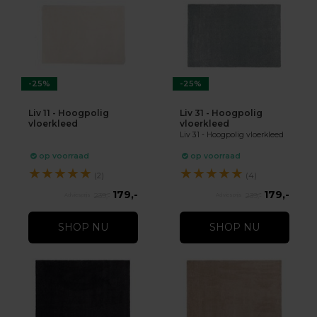
-25%
-25%
Liv 11 - Hoogpolig
Liv 31 - Hoogpolig
vloerkleed
vloerkleed
Liv 31 - Hoogpolig vloerkleed
op voorraad
op voorraad
★
★
★
★
★
★
★
★
★
★
(2)
(4)
179,-
179,-
239,-
239,-
SHOP NU
SHOP NU