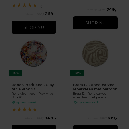
★
★
★
★
★
(2)
749,-
887,-
269,-
299,-
SHOP NU
SHOP NU
-16%
-10%
Rond vloerkleed - Play
Brera 12 - Rond carved
Alive Pink 93
vloerkleed met patroon
Rond vloerkleed - Play Alive
Brera 12 - Rond carved
Pink 93
vloerkleed met patroon
op voorraad
op voorraad
★
★
★
★
★
(1)
749,-
619,-
887,-
688,-