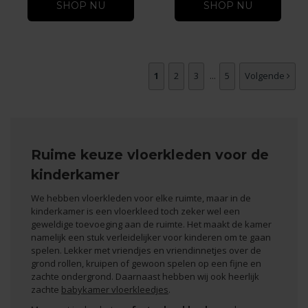
SHOP NU
SHOP NU
1
2
3
...
5
Volgende
Ruime keuze vloerkleden voor de
kinderkamer
We hebben
vloerkleden voor elke ruimte
, maar in de
kinderkamer is een vloerkleed toch zeker wel een
geweldige toevoeging aan de ruimte. Het maakt de kamer
namelijk een stuk verleidelijker voor kinderen om te gaan
spelen. Lekker met vriendjes en vriendinnetjes over de
grond rollen, kruipen of gewoon spelen op een fijne en
zachte ondergrond. Daarnaast hebben wij ook heerlijk
zachte
babykamer vloerkleedjes
.