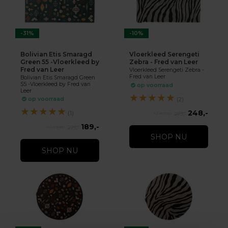
-31%
-10%
Bolivian Etis Smaragd
Vloerkleed Serengeti
Green 55 -Vloerkleed by
Zebra - Fred van Leer
Fred van Leer
Vloerkleed Serengeti Zebra -
Fred van Leer
Bolivian Etis Smaragd Green
55 -Vloerkleed by Fred van
op voorraad
Leer
★
★
★
★
★
op voorraad
(2)
★
★
★
★
★
248,-
(1)
275,-
189,-
275,-
SHOP NU
SHOP NU