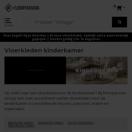
0
menu
Rust begint bij je interieur | Al onze vloerkleden, tijdelijk extra aantrekkelijk
geprijsd. | Slechts geldig t/m 16 augustus
Vloerkleden kinderkamer
Op zoek naar een vloerkleed voor de kinderkamer? Bij Floorpassion
vind je een ruim assortiment zachte vloerkleden voor de
kinderkamer in verschillende kleuren, patronen, maten en
materialen.
Babykamer kleden
Slaapkamer kleden
Zachte vloerkleden
Woonkamer kleden