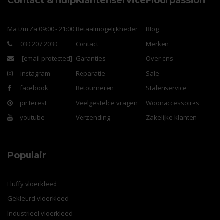
Contact & hulp
Klantenservice
Floorpassion
Ma t/m Za 09:00 - 21:00
Betaalmogelijkheden
Blog
030 207 2030
Contact
Merken
[email protected]
Garanties
Over ons
instagram
Reparatie
Sale
facebook
Retourneren
Stalenservice
pinterest
Veelgestelde vragen
Woonaccessoires
youtube
Verzending
Zakelijke klanten
Populair
Fluffy vloerkleed
Gekleurd vloerkleed
Industrieel vloerkleed