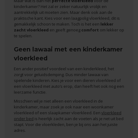
Maar wat is dan het
perfecte vloerkleed
voor de
kinderkamer? Het zal er zeker natuurlijk vrolijk en
aantrekkelijk uit moeten zien. Maar denk ook aan de
praktische kant. Kies voor een laagpolig vloerkleed, dit is
gemakkelijk schoon te maken. Toch is het een
lekker
zacht vloerkleed
en geeft genoeg
comfort
om lekker op
te spelen.
Geen lawaai met een kinderkamer
vloerkleed
Een ander positief voordeel van een kinderkleed, het
zorgt voor geluidsdemping. Dus minder lawaai van
spelende kinderen. Kies je voor een
dieren vloerkleed
of
een vloerkleed met auto’s erop, dan heeft het ook nog een
leerzame functie.
Misschien wil je niet alleen een vloerkleed in de
kinderkamer, maar zoek je ook naar een
woonkamer
vloerkleed
of een
slaapkamer vloerkleed
. Een
vloerkleed
onder bed
is heerlijk zacht aan de voeten als je net uit bed
stapt. Voor die vloerkleden, ben je bij ons aan het juiste
adres.