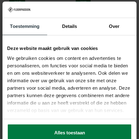
-25%
-10%
Bolivian Etis Black 25 -
Rond vloerkleed
Rond Vloerkleed
Serengeti Zebra -
Floorpassion X Fred
Floorpassion X Fred
Toestemming
Details
Over
Bolivian Etis Black 25 - Rond
Rond vloerkleed Serengeti
Vloerkleed Floorpassion X
Zebra - Floorpassion X Fred
Fred
op voorraad
op voorraad
Deze website maakt gebruik van cookies
269,-
299,-
We gebruiken cookies om content en advertenties te
229,-
299,-
personaliseren, om functies voor social media te bieden
SHOP NU
en om ons websiteverkeer te analyseren. Ook delen we
SHOP NU
informatie over uw gebruik van onze site met onze
partners voor social media, adverteren en analyse. Deze
partners kunnen deze gegevens combineren met andere
informatie die u aan ze heeft verstrekt of die ze hebben
verzameld op basis van uw gebruik van hun services.
-10%
-25%
Alles toestaan
Touch of Maroc - Rond
Rond vloerkleed -