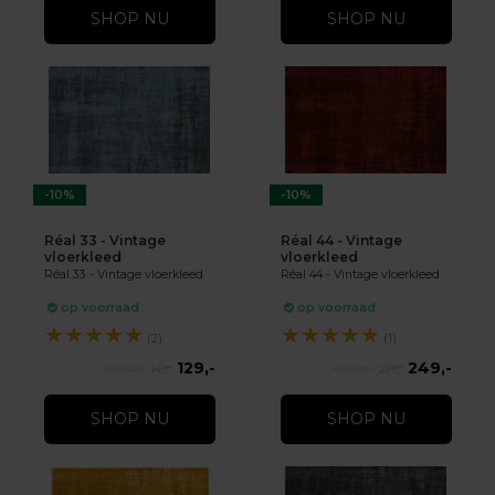
SHOP NU
SHOP NU
-10%
-10%
Réal 33 - Vintage
Réal 44 - Vintage
vloerkleed
vloerkleed
Réal 33 - Vintage vloerkleed
Réal 44 - Vintage vloerkleed
op voorraad
op voorraad
★
★
★
★
★
★
★
★
★
★
(2)
(1)
129,-
249,-
143,-
277,-
SHOP NU
SHOP NU