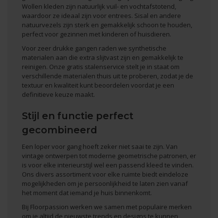
Wollen kleden zijn natuurlijk vuil- en vochtafstotend,
waardoor ze ideaal zijn voor entrees. Sisal en andere
natuurvezels zijn sterk en gemakkelijk schoon te houden,
perfect voor gezinnen met kinderen of huisdieren.
Voor zeer drukke gangen raden we synthetische
materialen aan die extra slijtvast zijn en gemakkelijk te
reinigen. Onze gratis stalenservice stelt je in staat om
verschillende materialen thuis uit te proberen, zodat je de
textuur en kwaliteit kunt beoordelen voordat je een
definitieve keuze maakt.
Stijl en functie perfect
gecombineerd
Een loper voor gang hoeft zeker niet saai te zijn. Van
vintage ontwerpen tot moderne geometrische patronen, er
is voor elke interieurstijl wel een passend kleed te vinden.
Ons
divers assortiment voor elke ruimte
biedt eindeloze
mogelijkheden om je persoonlijkheid te laten zien vanaf
het moment dat iemand je huis binnenkomt.
Bij Floorpassion werken we samen met populaire merken
om je altijd de nieuwste trends en designs te kunnen