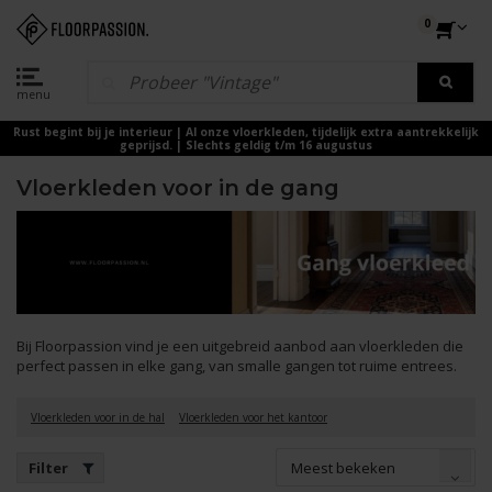
0
menu
Rust begint bij je interieur | Al onze vloerkleden, tijdelijk extra aantrekkelijk
geprijsd. | Slechts geldig t/m 16 augustus
Vloerkleden voor in de gang
Bij Floorpassion vind je een uitgebreid aanbod aan vloerkleden die
perfect passen in elke gang, van smalle gangen tot ruime entrees.
Vloerkleden voor in de hal
Vloerkleden voor het kantoor
Meest bekeken
Filter