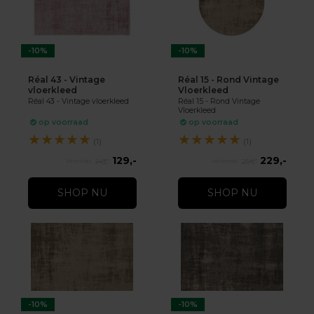
-10%
-10%
Réal 43 - Vintage
Réal 15 - Rond Vintage
vloerkleed
Vloerkleed
Réal 43 - Vintage vloerkleed
Réal 15 - Rond Vintage
Vloerkleed
op voorraad
op voorraad
★
★
★
★
★
★
★
★
★
★
(1)
(1)
129,-
229,-
143,-
254,-
SHOP NU
SHOP NU
-10%
-10%