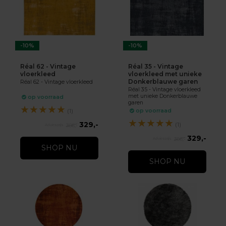
-10%
-10%
Réal 62 - Vintage
Réal 35 - Vintage
vloerkleed
vloerkleed met unieke
Donkerblauwe garen
Réal 62 - Vintage vloerkleed
Réal 35 - Vintage vloerkleed
met unieke Donkerblauwe
op voorraad
garen
★
★
★
★
★
op voorraad
(1)
★
★
★
★
★
329,-
(1)
366,-
329,-
366,-
SHOP NU
SHOP NU