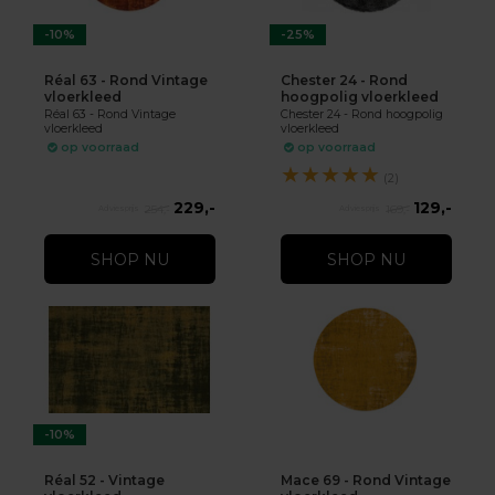
-10%
-25%
Réal 63 - Rond Vintage
Chester 24 - Rond
vloerkleed
hoogpolig vloerkleed
Réal 63 - Rond Vintage
Chester 24 - Rond hoogpolig
vloerkleed
vloerkleed
op voorraad
op voorraad
★
★
★
★
★
(2)
229,-
129,-
254,-
169,-
SHOP NU
SHOP NU
-10%
Réal 52 - Vintage
Mace 69 - Rond Vintage