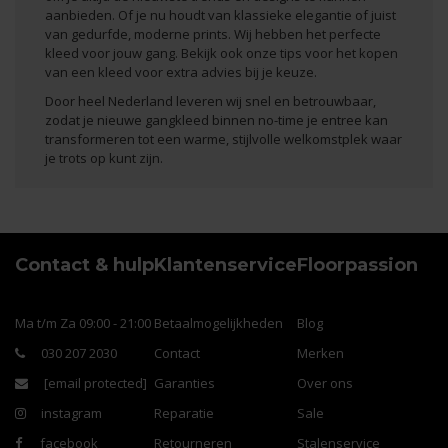
aanbieden. Of je nu houdt van klassieke elegantie of juist
van gedurfde, moderne prints. Wij hebben het perfecte
kleed voor jouw gang. Bekijk ook onze
tips voor het kopen
van een kleed
voor extra advies bij je keuze.
Door heel Nederland leveren wij snel en betrouwbaar,
zodat je nieuwe gangkleed binnen no-time je entree kan
transformeren tot een warme, stijlvolle welkomstplek waar
je trots op kunt zijn.
Contact & hulp
Klantenservice
Floorpassion
Ma t/m Za 09:00 - 21:00
Betaalmogelijkheden
Blog
030 207 2030
Contact
Merken
[email protected]
Garanties
Over ons
instagram
Reparatie
Sale
facebook
Retourneren
Stalenservice