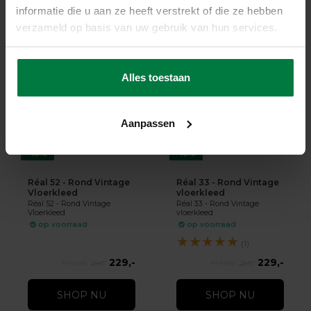
informatie die u aan ze heeft verstrekt of die ze hebben
229,-
209,-
254,-
279,-
verzameld op basis van uw gebruik van hun services.
SHOP NU
SHOP NU
Alles toestaan
Aanpassen
-10%
-10%
Réal 52 - Rond Vintage
Réal 33 - Rond Vintage
Vloerkleed
vloerkleed
Réal 52 - Rond Vintage
Réal 33 - Rond Vintage
Vloerkleed
vloerkleed
op voorraad
op voorraad
★
★
★
★
★
(1)
229,-
229,-
254,-
254,-
SHOP NU
SHOP NU