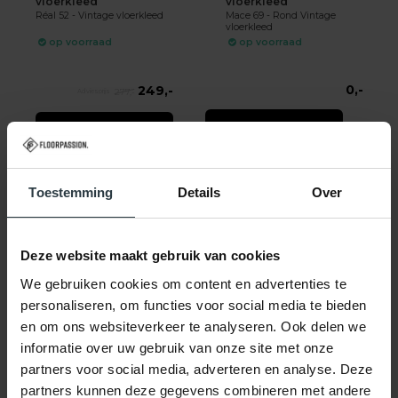
vloerkleed
vloerkleed
Réal 52 - Vintage vloerkleed
Mace 69 - Rond Vintage
vloerkleed
op voorraad
op voorraad
0,-
249,-
277,-
SHOP NU
SHOP NU
Toestemming
Details
Over
Deze website maakt gebruik van cookies
-10%
-25%
We gebruiken cookies om content en advertenties te
personaliseren, om functies voor social media te bieden
Réal 44 - Rond Vintage
Mace 54 - Vintage
Vloerkleed
vloerkleed
en om ons websiteverkeer te analyseren. Ook delen we
Réal 44 - Rond Vintage
Mace 54 - Vintage vloerkleed
informatie over uw gebruik van onze site met onze
Vloerkleed
op voorraad
op voorraad
partners voor social media, adverteren en analyse. Deze
★
★
★
★
★
(1)
partners kunnen deze gegevens combineren met andere