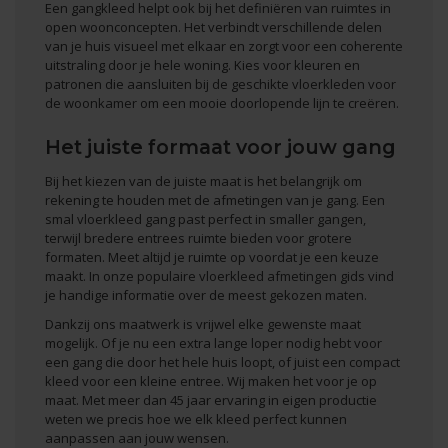
Een gangkleed helpt ook bij het definiëren van ruimtes in
open woonconcepten. Het verbindt verschillende delen
van je huis visueel met elkaar en zorgt voor een coherente
uitstraling door je hele woning. Kies voor kleuren en
patronen die aansluiten bij
de geschikte vloerkleden voor
de woonkamer
om een mooie doorlopende lijn te creëren.
Het juiste formaat voor jouw gang
Bij het kiezen van de juiste maat is het belangrijk om
rekening te houden met de afmetingen van je gang. Een
smal vloerkleed gang past perfect in smaller gangen,
terwijl bredere entrees ruimte bieden voor grotere
formaten. Meet altijd je ruimte op voordat je een keuze
maakt. In onze
populaire vloerkleed afmetingen
gids vind
je handige informatie over de meest gekozen maten.
Dankzij ons maatwerk is vrijwel elke gewenste maat
mogelijk. Of je nu een extra lange loper nodig hebt voor
een gang die door het hele huis loopt, of juist een compact
kleed voor een kleine entree. Wij maken het voor je op
maat. Met meer dan 45 jaar ervaring in eigen productie
weten we precis hoe we elk kleed perfect kunnen
aanpassen aan jouw wensen.