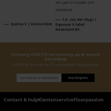
een jaar en houden zich
uitstekend.
F.A. van der Vlugt |
Quirine V | Amsterdam
Eigenaar E-label
Nederland BV.
Ontvang GRATIS verzending op je eerste
bestelling!
Schrijf je in voor de Floorpassion nieuwsbrief
Inschrijven
Contact & hulp
Klantenservice
Floorpassion