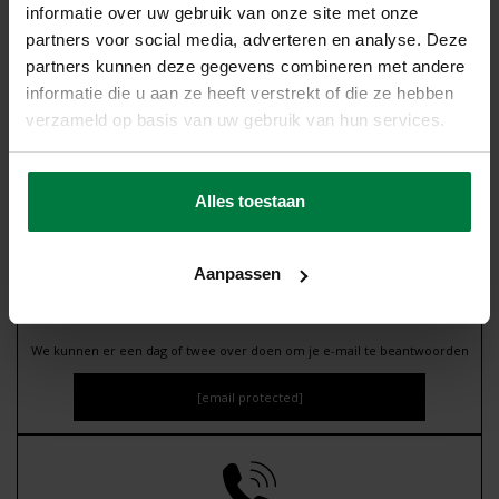
informatie over uw gebruik van onze site met onze
partners voor social media, adverteren en analyse. Deze
Chat met ons
partners kunnen deze gegevens combineren met andere
De snelste manier om je bestellingen, retouren, terugbetalingen en
informatie die u aan ze heeft verstrekt of die ze hebben
méér te controleren.
verzameld op basis van uw gebruik van hun services.
Via de chatknop
Alles toestaan
Aanpassen
Stuur ons een email
We kunnen er een dag of twee over doen om je e-mail te beantwoorden
[email protected]