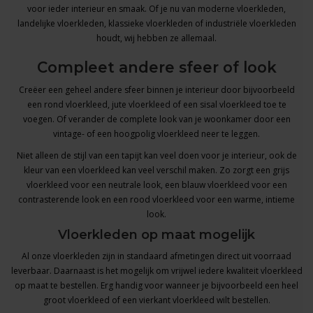
voor ieder interieur en smaak. Of je nu van
moderne vloerkleden
,
landelijke vloerkleden, klassieke vloerkleden of industriële vloerkleden
houdt, wij hebben ze allemaal.
Compleet andere sfeer of look
Creëer een geheel andere sfeer binnen je interieur door bijvoorbeeld
een
rond vloerkleed
,
jute vloerkleed
of een
sisal vloerkleed
toe te
voegen. Of verander de complete look van je woonkamer door een
vintage- of een
hoogpolig vloerkleed
neer te leggen.
Niet alleen de stijl van een tapijt kan veel doen voor je interieur, ook de
kleur van een vloerkleed
kan veel verschil maken. Zo zorgt een grijs
vloerkleed voor een neutrale look, een blauw vloerkleed voor een
contrasterende look en een rood vloerkleed voor een warme, intieme
look.
Vloerkleden op maat mogelijk
Al onze vloerkleden zijn in standaard afmetingen direct uit voorraad
leverbaar. Daarnaast is het mogelijk om vrijwel iedere
kwaliteit vloerkleed
op maat
te bestellen. Erg handig voor wanneer je bijvoorbeeld een heel
groot vloerkleed of een vierkant vloerkleed wilt bestellen.