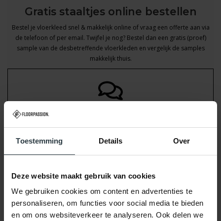
Gratis staaltjes online bestellen
Bestel je vloerkleed snel & makkelijk online of vraag een offerte aan via
de telefoon of per email. Twijfel je nog? Bestel dan een gratis (proef)
sample van de desbetreffende vloerkleden en vergelijk de samples
makkelijk thuis.
Veelgestelde vragen
Voor een snel antwoord kun je terecht op onze pagina met veelgestelde
Toestemming
Details
Over
vragen!
Bekijk nu
Deze website maakt gebruik van cookies
We gebruiken cookies om content en advertenties te
personaliseren, om functies voor social media te bieden
en om ons websiteverkeer te analyseren. Ook delen we