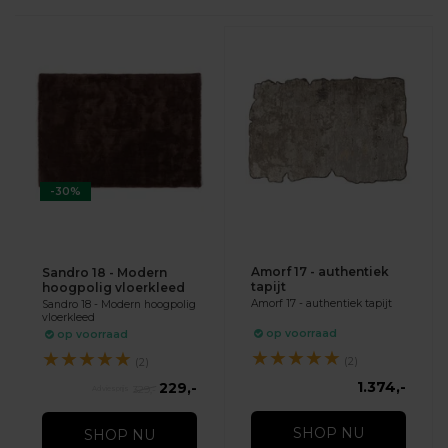
-30%
Amorf 17 - authentiek
Sandro 18 - Modern
tapijt
hoogpolig vloerkleed
Amorf 17 - authentiek tapijt
Sandro 18 - Modern hoogpolig
vloerkleed
op voorraad
op voorraad
★
★
★
★
★
★
★
★
★
★
(2)
(2)
1.374,-
229,-
329,-
SHOP NU
SHOP NU