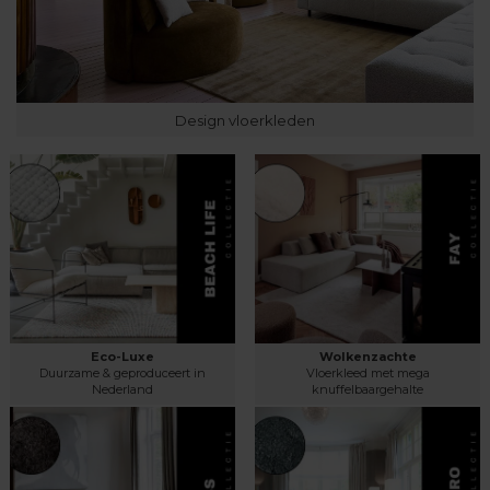
Design vloerkleden
Eco-Luxe
Wolkenzachte
Duurzame & geproduceert in
Vloerkleed met mega
Nederland
knuffelbaargehalte