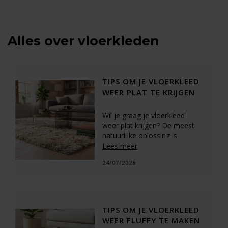
Alles over vloerkleden
TIPS OM JE VLOERKLEED
WEER PLAT TE KRIJGEN
Wil je graag je vloerkleed
weer plat krijgen? De meest
natuurlijke oplossing is
geduld, leg het kleed uit en
Lees meer
laat het acclimatiseren aan de
24/07/2026
omgevingstijd (3-7 dagen
voor wol, 1-3 dagen voor
synthetisch). Tijdens dit
proces kun je de hoeken
platdrukken met zware
TIPS OM JE VLOERKLEED
voorwerpen zoals boeken.
WEER FLUFFY TE MAKEN