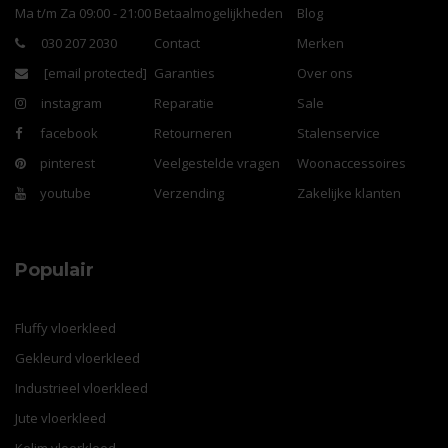
Ma t/m Za 09:00 - 21:00
Betaalmogelijkheden
Blog
030 207 2030
Contact
Merken
[email protected]
Garanties
Over ons
instagram
Reparatie
Sale
facebook
Retourneren
Stalenservice
pinterest
Veelgestelde vragen
Woonaccessoires
youtube
Verzending
Zakelijke klanten
Populair
Fluffy vloerkleed
Gekleurd vloerkleed
Industrieel vloerkleed
Jute vloerkleed
Kelim vloerkleed