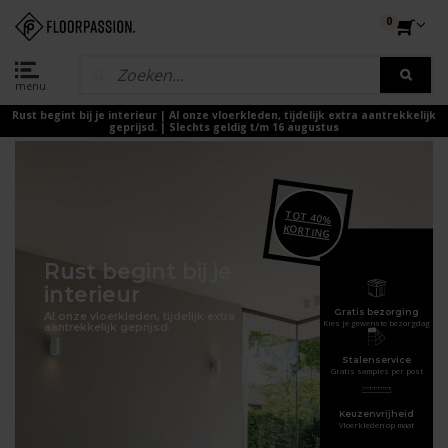
0
menu
Rust begint bij je interieur | Al onze vloerkleden, tijdelijk extra aantrekkelijk
geprijsd. | Slechts geldig t/m 16 augustus
TOT 40%
KORTING
Rust begint bij je
interieur
Gratis bezorging
Al onze vloerkleden, tijdelijk extra
Kies je gewenste bezorgdag
aantrekkelijk geprijsd.
Stalenservice
Gratis samples per post
Keuzenvrijheid
Vloerkleden op maat