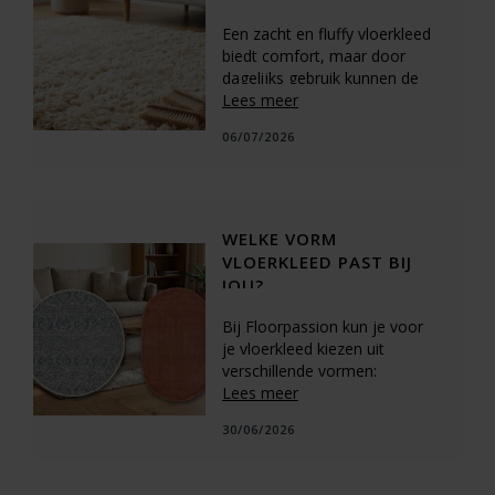
Een zacht en fluffy vloerkleed
biedt comfort, maar door
dagelijks gebruik kunnen de
vezels plat gaan liggen.
Lees meer
Gelukkig zijn er eenvoudige
06/07/2026
methoden om de zachte
textuur te herstellen. De basis
ligt bij de juiste
stofzuigmethode. Gebruik de
hoogste stand voor
WELKE VORM
hoogpolige kleden, zuig
VLOERKLEED PAST BIJ
langzaam en in verschillende
JOU?
richtingen.
Bij Floorpassion kun je voor
je vloerkleed kiezen uit
verschillende vormen:
rechthoekig, druppel, ellips,
Lees meer
contour, rond, ovaal,
30/06/2026
organisch en vierkant.
Daarnaast kunnen we elk
vloerkleed volledig op maat