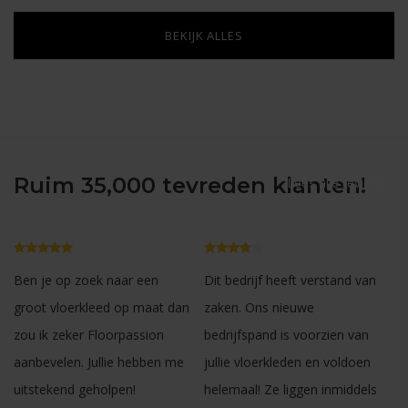
produceren. We helpen je
graag bij het vinden van de
BEKIJK ALLES
ideale vorm die aansluit bij
jouw woonstijl en de indeling
van je ruimte.
Ruim 35,000 tevreden klanten!
Lees alle reviews>
Ben je op zoek naar een
Dit bedrijf heeft verstand van
groot vloerkleed op maat dan
zaken. Ons nieuwe
zou ik zeker Floorpassion
bedrijfspand is voorzien van
aanbevelen. Jullie hebben me
jullie vloerkleden en voldoen
uitstekend geholpen!
helemaal! Ze liggen inmiddels