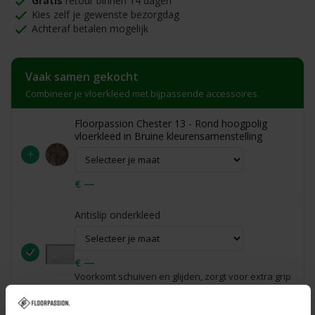
Gratis
retour binnen 14 dagen
Kies zelf je gewenste bezorgdag
Achteraf betalen mogelijk
Vaak samen gekocht
Combineer je vloerkleed met bijpassende accessoires.
Floorpassion Chester 13 - Rond hoogpolig
vloerkleed in Bruine kleurensamenstelling
+
€ —
Antislip onderkleed
€ —
Voorkomt schuiven en glijden, zorgt voor extra grip
en veiligheid.