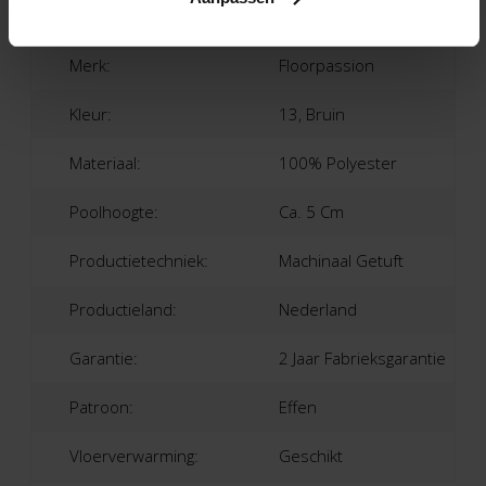
Artikelnaam:
Chester
Merk:
Floorpassion
Kleur:
13, Bruin
Materiaal:
100% Polyester
Poolhoogte:
Ca. 5 Cm
Productietechniek:
Machinaal Getuft
Productieland:
Nederland
Garantie:
2 Jaar Fabrieksgarantie
Patroon:
Effen
Vloerverwarming:
Geschikt