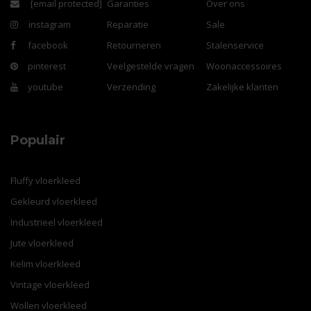
[email protected]
Garanties
Over ons
instagram
Reparatie
Sale
facebook
Retourneren
Stalenservice
pinterest
Veelgestelde vragen
Woonaccessoires
youtube
Verzending
Zakelijke klanten
Populair
Fluffy vloerkleed
Gekleurd vloerkleed
Industrieel vloerkleed
Jute vloerkleed
Kelim vloerkleed
Vintage vloerkleed
Wollen vloerkleed