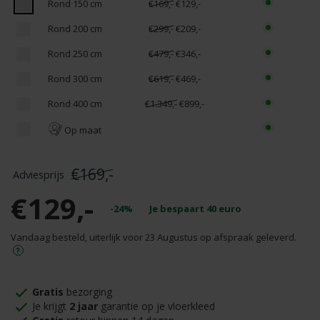
Rond 150 cm
€169,-
€129,-
Rond 200 cm
€299,-
€209,-
Rond 250 cm
€479,-
€346,-
Rond 300 cm
€619,-
€469,-
Rond 400 cm
€1.349,-
€899,-
Op maat
€169,-
€129,-
-24%
Je bespaart
40
euro
Vandaag besteld, uiterlijk voor 23 Augustus op afspraak geleverd.
Gratis
bezorging
Je krijgt
2 jaar
garantie op je vloerkleed