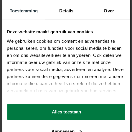
Reinigingsset voor tapijt & vloerkleden
€39,95
Toestemming
Details
Over
Complete verzorgingsset: incl. vlekkenspray,
vlekkenwonder, handdoekje & interieurspray.
Deze website maakt gebruik van cookies
€ 39,95
Totaal:
We gebruiken cookies om content en advertenties te
* Definitieve prijs zie je in je winkelwagen
personaliseren, om functies voor social media te bieden
Selecteer eerst een maat
en om ons websiteverkeer te analyseren. Ook delen we
informatie over uw gebruik van onze site met onze
partners voor social media, adverteren en analyse. Deze
partners kunnen deze gegevens combineren met andere
informatie die u aan ze heeft verstrekt of die ze hebben
verzameld op basis van uw gebruik van hun services.
Product specificaties
Alles toestaan
Specificaties
Aanpassen