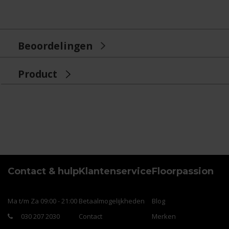
Beoordelingen
Product
Contact & hulp
Klantenservice
Floorpassion
Ma t/m Za 09:00 - 21:00
Betaalmogelijkheden
Blog
030 207 2030
Contact
Merken