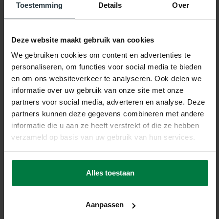
Toestemming
Details
Over
Productnaam:
Ross
Merk:
Floorpassion
Deze website maakt gebruik van cookies
We gebruiken cookies om content en advertenties te
Kleur:
16, Beige/Grijs
personaliseren, om functies voor social media te bieden
Materiaal:
100% Polyester
en om ons websiteverkeer te analyseren. Ook delen we
informatie over uw gebruik van onze site met onze
Poolhoogte:
Ca. 5 Centimeter
partners voor social media, adverteren en analyse. Deze
partners kunnen deze gegevens combineren met andere
Productietechniek:
Machinaal Getuft
informatie die u aan ze heeft verstrekt of die ze hebben
verzameld op basis van uw gebruik van hun services.
Productieland:
Nederland
Garantie :
2 Jaar Fabrieksgarantie
Alles toestaan
Patroon:
Effen
Aanpassen
Vloerverwarming:
Geschikt