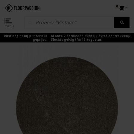
0
menu
Rust begint bij je interieur | Al onze vloerkleden, tijdelijk extra aantrekkelijk
geprijsd. | Slechts geldig t/m 16 augustus