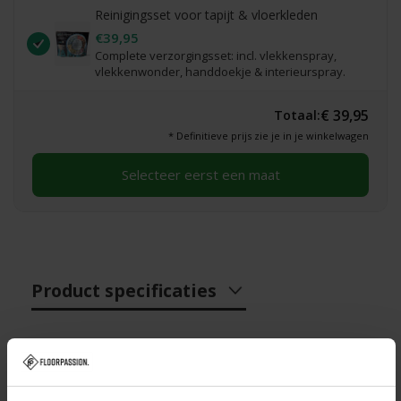
Reinigingsset voor tapijt & vloerkleden
€39,95
Complete verzorgingsset: incl. vlekkenspray,
vlekkenwonder, handdoekje & interieurspray.
€ 39,95
Totaal:
* Definitieve prijs zie je in je winkelwagen
Selecteer eerst een maat
Product specificaties
Specificaties