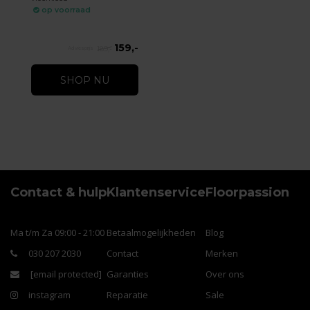
op voorraad
159,-
189,-
SHOP NU
Contact & hulp
Klantenservice
Floorpassion
Ma t/m Za 09:00 - 21:00
Betaalmogelijkheden
Blog
030 207 2030
Contact
Merken
[email protected]
Garanties
Over ons
instagram
Reparatie
Sale