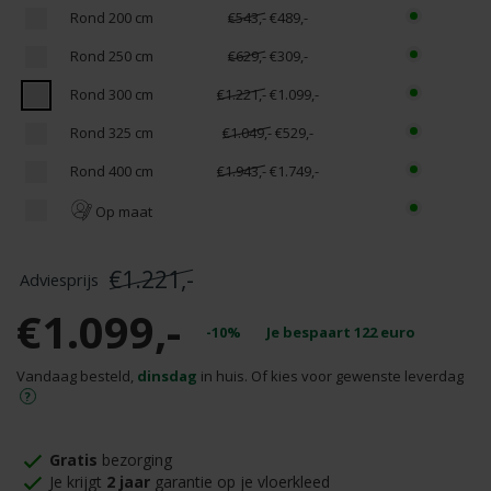
Rond 200 cm
€543,-
€489,-
Rond 250 cm
€629,-
€309,-
Rond 300 cm
€1.221,-
€1.099,-
Rond 325 cm
€1.049,-
€529,-
Rond 400 cm
€1.943,-
€1.749,-
Op maat
€1.221,-
€1.099,-
-10%
Je bespaart
122
euro
Vandaag besteld,
dinsdag
in huis. Of kies voor gewenste leverdag
Gratis
bezorging
Je krijgt
2 jaar
garantie op je vloerkleed