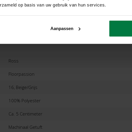
erzameld op basis van uw gebruik van hun services.
ordelingen
Product
Aanpassen
Ross
Floorpassion
16, Beige/Grijs
100% Polyester
Ca. 5 Centimeter
Machinaal Getuft