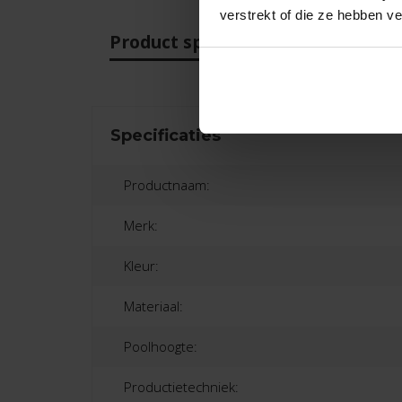
verstrekt of die ze hebben v
Product specificaties
Beo
Specificaties
Productnaam:
Merk:
Kleur:
Materiaal:
Poolhoogte:
Productietechniek: