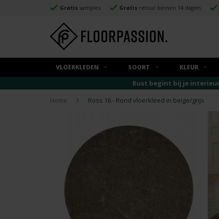
Gratis
samples
Gratis
retour binnen 14 dagen.
VLOERKLEDEN
SOORT
KLEUR
Rust begint bij je interieu
Home
Ross 16 - Rond vloerkleed in beige/grijs