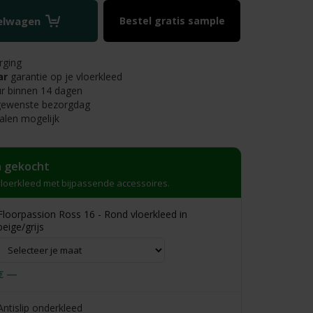
kelwagen
Bestel gratis sample
rging
ar
garantie op je vloerkleed
r binnen 14 dagen
 gewenste bezorgdag
alen mogelijk
 gekocht
loerkleed met bijpassende accessoires.
Floorpassion Ross 16 - Rond vloerkleed in
beige/grijs
€ —
Antislip onderkleed