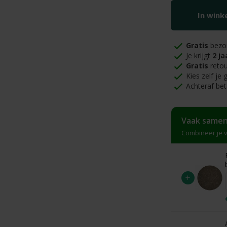
In win
Gratis
bezo
Je krijgt
2 ja
Gratis
retou
Kies zelf je
Achteraf bet
Vaak samen
Combineer je v
+