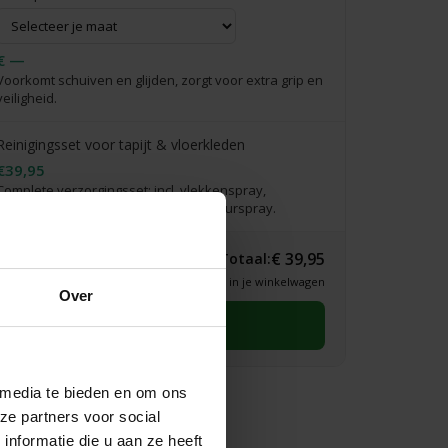
€ —
Voorkomt schuiven en glijden, zorgt voor extra grip en
veiligheid.
Reinigingsset voor tapijt & vloerkleden
€39,95
Complete verzorgingsset: incl. vlekkenspray,
vlekkenwonder, handdoekje & interieurspray.
€ 39,95
Totaal:
* Definitieve prijs zie je in je winkelwagen
Over
Selecteer eerst een maat
 media te bieden en om ons
ze partners voor social
nformatie die u aan ze heeft