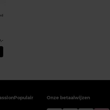
ed
,-
assion
Populair
Onze betaalwijzen