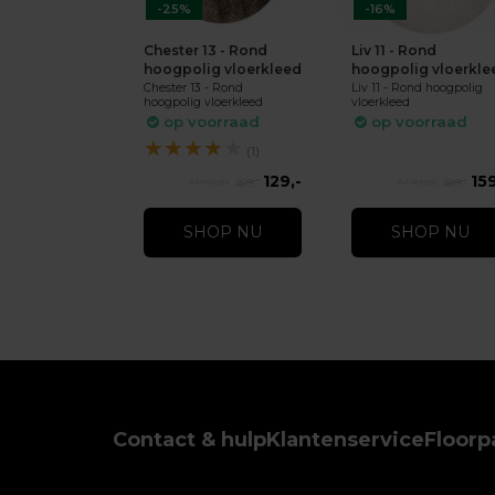
-25%
-16%
Chester 13 - Rond
Liv 11 - Rond
hoogpolig vloerkleed
hoogpolig vloerkle
Chester 13 - Rond
Liv 11 - Rond hoogpolig
hoogpolig vloerkleed
vloerkleed
op voorraad
op voorraad
★
★
★
★
★
(1)
129,-
159
169,-
189,-
SHOP NU
SHOP NU
Contact & hulp
Klantenservice
Floorp