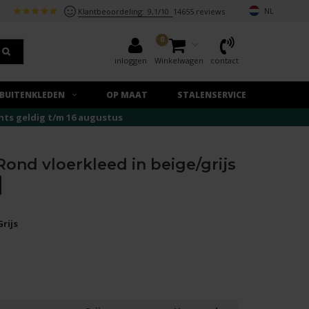
NL
Klantbeoordeling:
9,1/10
14655 reviews
0
inloggen
Winkelwagen
contact
BUITENKLEDEN
OP MAAT
STALENSERVICE
echts geldig t/m 16 augustus
 Rond vloerkleed in beige/grijs
Grijs