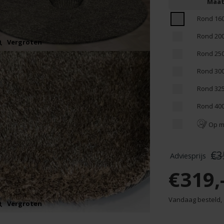
Maa
Rond 16
Rond 20
Vergroten
Rond 25
Rond 30
Rond 32
Rond 40
Op m
€3
€319,
Vandaag besteld,
Vergroten