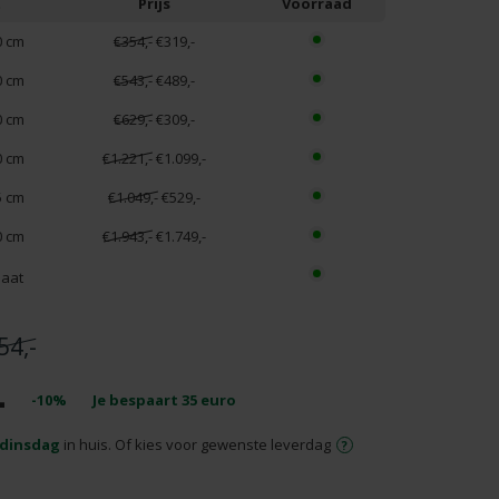
t
Prijs
Voorraad
0 cm
€354,-
€319,-
0 cm
€543,-
€489,-
0 cm
€629,-
€309,-
0 cm
€1.221,-
€1.099,-
5 cm
€1.049,-
€529,-
0 cm
€1.943,-
€1.749,-
aat
54,-
-
-10%
Je bespaart
35
euro
dinsdag
in huis. Of kies voor gewenste leverdag