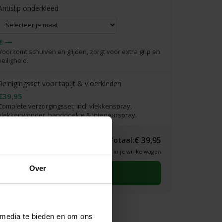
Antislip onderkleed
€ —
Voorkomt schuiven en glijden, zorgt voor extra grip en
veiligheid.
Reinigingsset voor tapijt & vloerkleden
€39,95
Complete verzorgingsset: incl. vlekkenspray,
vlekkenwonder, handdoekje & interieurspray.
€ 39,95
Totaal:
* Definitieve prijs zie je in je winkelwagen
Over
Selecteer eerst een maat
 media te bieden en om ons