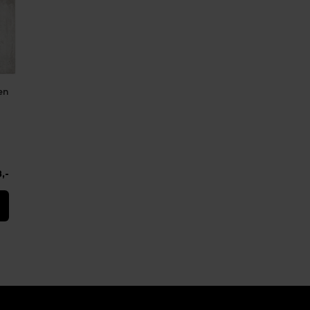
en
,-