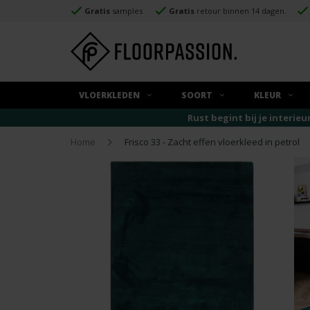
Gratis
samples
Gratis
retour binnen 14 dagen.
VLOERKLEDEN
SOORT
KLEUR
Rust begint bij je interieu
Home
Frisco 33 - Zacht effen vloerkleed in petrol