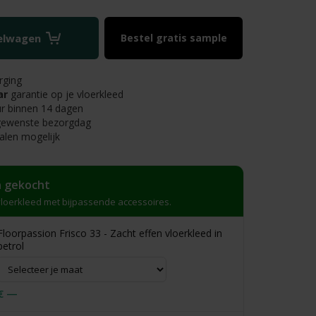
kelwagen
Bestel gratis sample
rging
ar
garantie op je vloerkleed
r binnen 14 dagen
 gewenste bezorgdag
alen mogelijk
 gekocht
loerkleed met bijpassende accessoires.
Floorpassion Frisco 33 - Zacht effen vloerkleed in
petrol
€ —