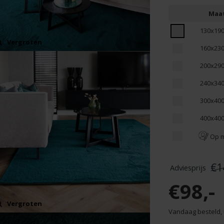
Maa
130x19
Vergroten
160x23
200x29
240x34
300x40
400x40
Op 
€1
€98,-
Vergroten
Vandaag besteld, 