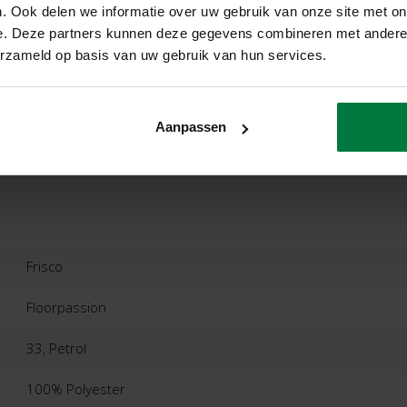
. Ook delen we informatie over uw gebruik van onze site met on
e. Deze partners kunnen deze gegevens combineren met andere i
erzameld op basis van uw gebruik van hun services.
ordelingen
Product
Aanpassen
Frisco
Floorpassion
33, Petrol
100% Polyester