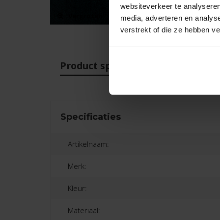
websiteverkeer te analyseren
Vergroten
media, adverteren en analys
verstrekt of die ze hebben v
Product specificaties
Beo
Specificaties
Artikelnaam:
Merk:
Kleur:
Materiaal: