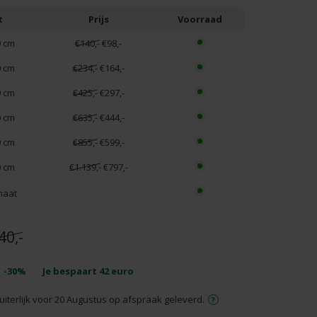
t
Prijs
Voorraad
0 cm
€140,-
€98,-
0 cm
€234,-
€164,-
0 cm
€425,-
€297,-
0 cm
€635,-
€444,-
0 cm
€855,-
€599,-
0 cm
€1.139,-
€797,-
maat
40,-
-30%
Je bespaart
42
euro
uiterlijk voor 20 Augustus op afspraak geleverd.