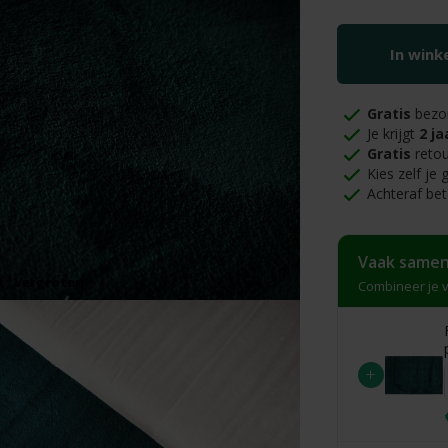
In win
Gratis
bezo
Je krijgt
2 ja
Gratis
retou
Kies zelf je
Achteraf bet
Vaak samen
Vergroten
Combineer je v
+