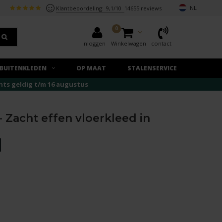
NL
Klantbeoordeling:
9,1/10
14655 reviews
0
inloggen
Winkelwagen
contact
BUITENKLEDEN
OP MAAT
STALENSERVICE
echts geldig t/m 16 augustus
 - Zacht effen vloerkleed in