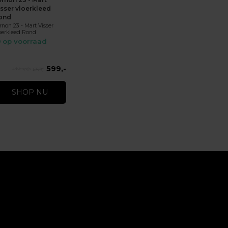
isser vloerkleed
ond
rnon 23 - Mart Visser
oerkleed Rond
op voorraad
599,-
659,-
SHOP NU