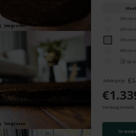
Maa
200 cm r
Vergroten
250 cm r
300 cm r
400 cm r
Op m
€1
€1.33
Vandaag besteld, 
Vergroten
In win