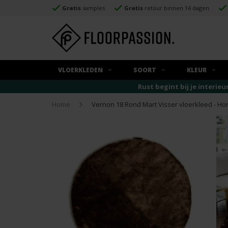
Gratis
samples
Gratis
retour binnen 14 dagen.
VLOERKLEDEN
SOORT
KLEUR
Rust begint bij je interieu
Home
Vernon 18 Rond Mart Visser vloerkleed - Ho