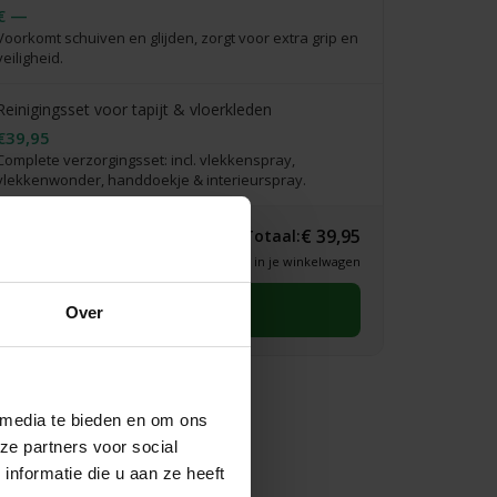
€ —
Voorkomt schuiven en glijden, zorgt voor extra grip en
veiligheid.
Reinigingsset voor tapijt & vloerkleden
€39,95
Complete verzorgingsset: incl. vlekkenspray,
vlekkenwonder, handdoekje & interieurspray.
€ 39,95
Totaal:
* Definitieve prijs zie je in je winkelwagen
Selecteer eerst een maat
Over
 media te bieden en om ons
ze partners voor social
nformatie die u aan ze heeft