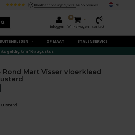
NL
Klantbeoordeling:
9,1/10
14655 reviews
0
inloggen
Winkelwagen
contact
BUITENKLEDEN
OP MAAT
STALENSERVICE
echts geldig t/m 16 augustus
 Rond Mart Visser vloerkleed
Custard
y Custard