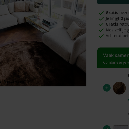
Gratis
bezo
Je krijgt
2 ja
Gratis
retou
Kies zelf je
Achteraf bet
Vaak samen
Combineer je v
Vergroten
Vergroten
+