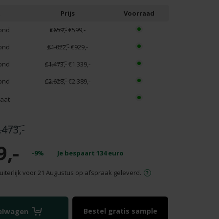
t
Prijs
Voorraad
ond
€659,-
€599,-
ond
€1.022,-
€929,-
ond
€1.473,-
€1.339,-
ond
€2.628,-
€2.389,-
aat
.473,-
9,-
-9%
Je bespaart
134
euro
uiterlijk voor 21 Augustus op afspraak geleverd.
kelwagen
Bestel gratis sample