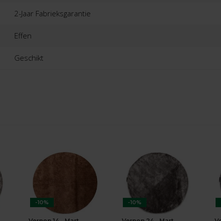
2-Jaar Fabrieksgarantie
Effen
Geschikt
-10%
-10%
Vernon 14 - Mart
Vernon 24 - Mart
V