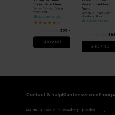
Visser vloerkleed
Visser vloerkleed
Rond
Vernon 14 - Mart Visser
vloerkleed
Vernon 13 - Mart Visser
op voorraad
vloerkleed Rond
op voorraad
★
★
★
★
★
(1)
369,-
409,-
599
659,-
SHOP NU
SHOP NU
Contact & hulp
Klantenservice
Floorp
Ma t/m Za 09:00 - 21:00
Betaalmogelijkheden
Blog