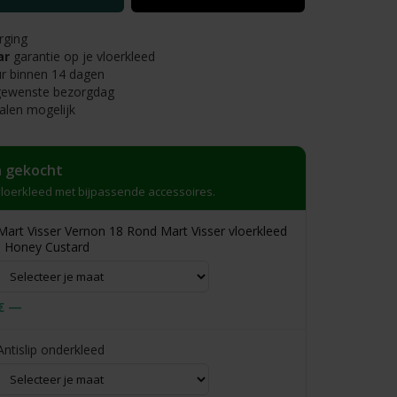
rging
ar
garantie op je vloerkleed
r binnen 14 dagen
 gewenste bezorgdag
alen mogelijk
 gekocht
loerkleed met bijpassende accessoires.
Mart Visser Vernon 18 Rond Mart Visser vloerkleed
- Honey Custard
€ —
Antislip onderkleed