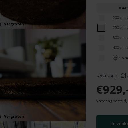
Maa
200 cm r
Vergroten
250 cm r
300 cm r
400 cm r
Op m
€1
€929,
Vandaag besteld,
Vergroten
In win