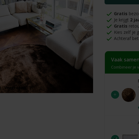
Gratis
bezo
Je krijgt
2 ja
Gratis
retou
Kies zelf je
Achteraf bet
Vaak samen
Combineer je v
Vergroten
Vergroten
+