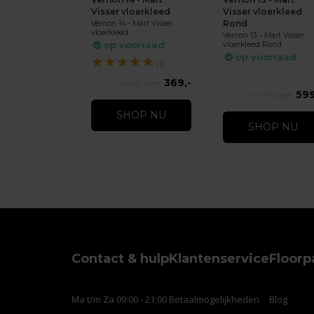
Visser vloerkleed
Visser vloerkleed
Rond
Vernon 14 - Mart Visser
vloerkleed
Vernon 13 - Mart Visser
op voorraad
vloerkleed Rond
op voorraad
★
★
★
★
★
(1)
369,-
409,-
599
659,-
SHOP NU
SHOP NU
Contact & hulp
Klantenservice
Floorp
Ma t/m Za 09:00 - 21:00
Betaalmogelijkheden
Blog