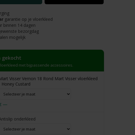
rging
ar
garantie op je vloerkleed
r binnen 14 dagen
 gewenste bezorgdag
alen mogelijk
 gekocht
loerkleed met bijpassende accessoires.
Mart Visser Vernon 18 Rond Mart Visser vloerkleed
- Honey Custard
€ —
Antislip onderkleed