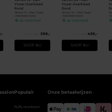
Visser vloerkleed
Visser vloerkleed
V
Rond
Rond
R
Vernon 14 - Mart Visser
Vernon 24 - Mart Visser
Ve
vloerkleed Rond
vloerkleed Rond
vl
op voorraad
op voorraad
,-
599,-
495,-
659,-
545,-
SHOP NU
SHOP NU
assion
Populair
Onze betaalwijzen
Fluffy vloerkleed