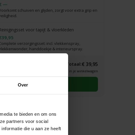
€ —
Voorkomt schuiven en glijden, zorgt voor extra grip en
veiligheid.
Reinigingsset voor tapijt & vloerkleden
€39,95
Complete verzorgingsset: incl. vlekkenspray,
vlekkenwonder, handdoekje & interieurspray.
€ 39,95
Totaal:
* Definitieve prijs zie je in je winkelwagen
Selecteer eerst een maat
Over
 media te bieden en om ons
ze partners voor social
nformatie die u aan ze heeft