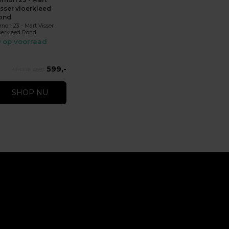
isser vloerkleed
ond
rnon 23 - Mart Visser
oerkleed Rond
op voorraad
599,-
659,-
SHOP NU