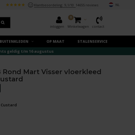
NL
Klantbeoordeling:
9,1/10
14655 reviews
0
inloggen
Winkelwagen
contact
BUITENKLEDEN
OP MAAT
STALENSERVICE
echts geldig t/m 16 augustus
 Rond Mart Visser vloerkleed
Custard
y Custard