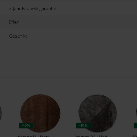
2-Jaar Fabrieksgarantie
Effen
Geschikt
-10%
-10%
Vernon 14 - Mart
Vernon 24 - Mart
V