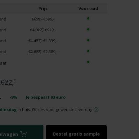
t
Prijs
Voorraad
ond
€659,-
€599,-
ond
€1.022,-
€929,-
ond
€1.473,-
€1.339,-
ond
€2.628,-
€2.389,-
aat
.022,-
-
-9%
Je bespaart
93
euro
dinsdag
in huis. Of kies voor gewenste leverdag
kelwagen
Bestel gratis sample