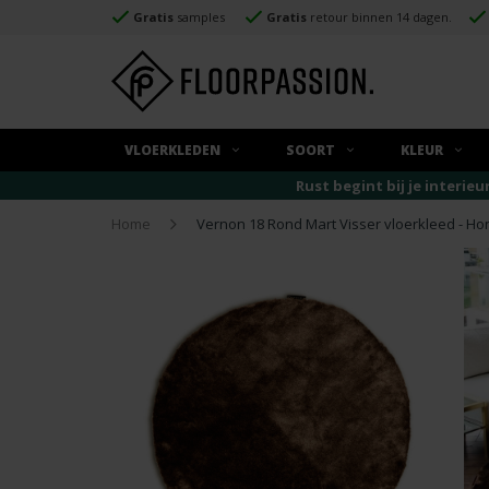
Gratis
samples
Gratis
retour binnen 14 dagen.
VLOERKLEDEN
SOORT
KLEUR
Rust begint bij je interieu
Home
Vernon 18 Rond Mart Visser vloerkleed - Ho