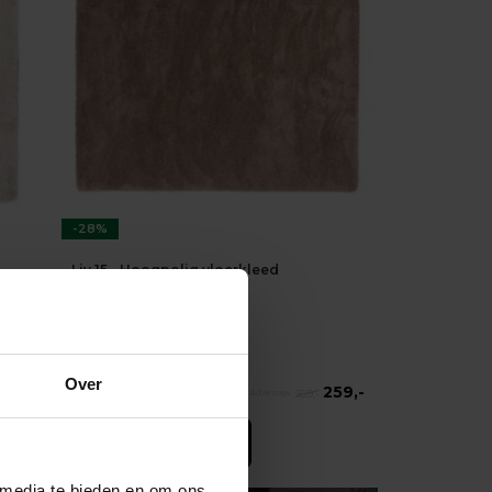
-28%
Liv 15 - Hoogpolig vloerkleed
Liv 15 - Hoogpolig vloerkleed
op voorraad
★
★
★
★
★
(2)
Over
-
259,-
359,-
SHOP NU
 media te bieden en om ons