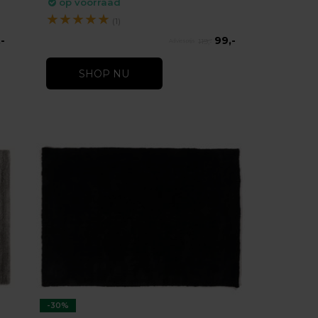
op voorraad
★
★
★
★
★
(1)
-
99,-
119,-
SHOP NU
-30%