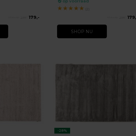
op voorraad
★
★
★
★
★
(2)
179,-
179,
239,-
239,-
SHOP NU
-28%