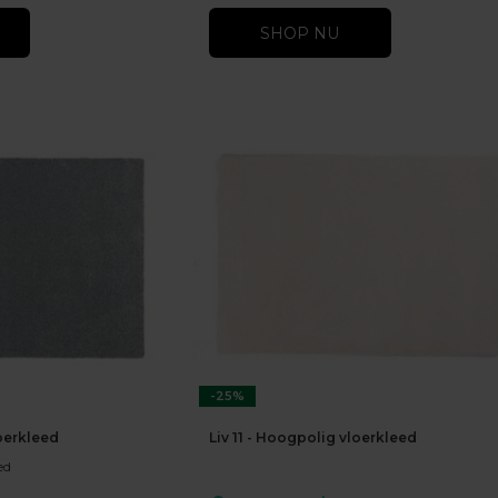
SHOP NU
-25%
loerkleed
Liv 11 - Hoogpolig vloerkleed
ed