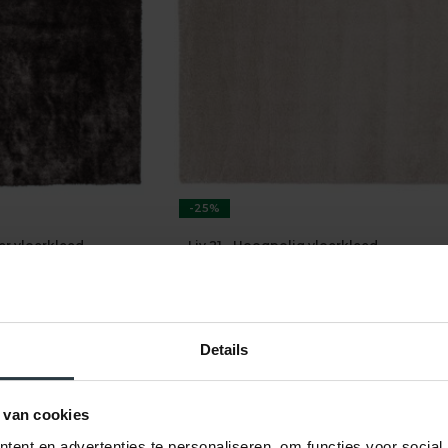
-25%
er vloerkleed
Liv 21 - Hoogpolig vloerkleed
oerkleed
Liv 21 - Hoogpolig vloerkleed
op voorraad
★
★
★
★
★
(2)
Details
649,-
179,
719,-
239,-
SHOP NU
 van cookies
ent en advertenties te personaliseren, om functies voor social