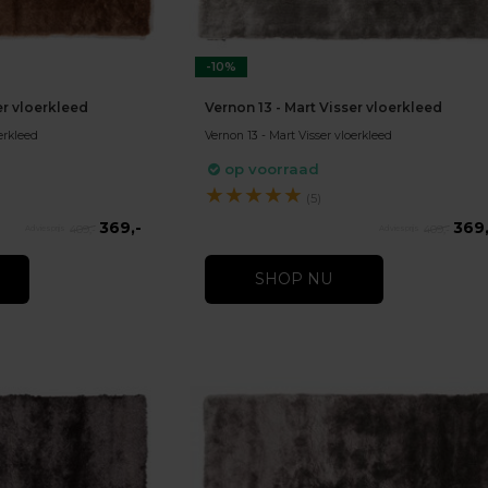
-10%
er vloerkleed
Vernon 13 - Mart Visser vloerkleed
erkleed
Vernon 13 - Mart Visser vloerkleed
op voorraad
★
★
★
★
★
(5)
369,-
369,
409,-
409,-
SHOP NU