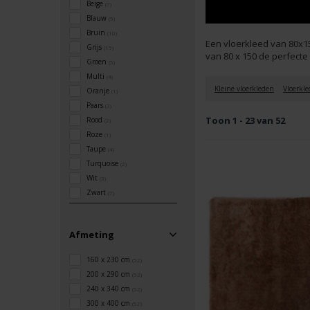
Beige
(7)
Blauw
(5)
Bruin
(10)
Een vloerkleed van 80x15
Grijs
(15)
van 80 x 150 de perfecte
Groen
(5)
Multi
(4)
Kleine vloerkleden
Vloerkl
Oranje
(1)
Paars
(3)
Toon 1 - 23 van 52
Rood
(2)
Roze
(1)
Taupe
(4)
Turquoise
(2)
Wit
(3)
Zwart
(7)
Afmeting
160 x 230 cm
(52)
200 x 290 cm
(52)
240 x 340 cm
(52)
300 x 400 cm
(52)