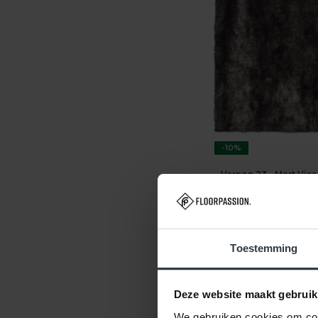
-10%
Vernon 23 - Mart Viss
Vernon 23 - Mart Visser vl
op voorraad
★
★
★
★
★
(3)
Toestemming
SHOP NU
Deze website maakt gebruik
We gebruiken cookies om cont