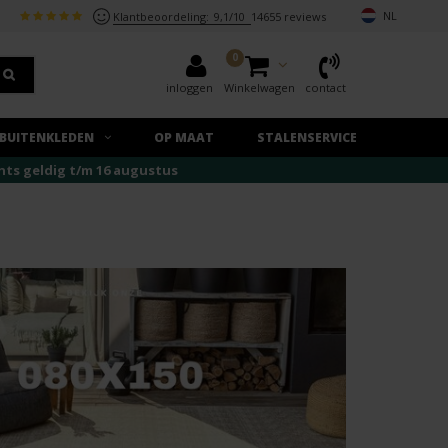
NL
Klantbeoordeling:
9,1/10
14655 reviews
0
inloggen
Winkelwagen
contact
BUITENKLEDEN
OP MAAT
STALENSERVICE
echts geldig t/m 16 augustus