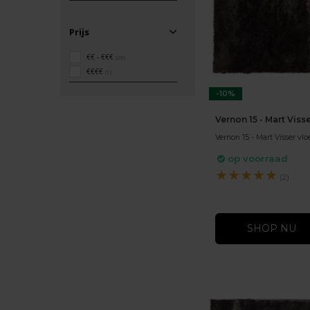
Prijs
€€ - €€€
(28)
€€€€
(1)
-10%
Vernon 15 - Mart Viss
Vernon 15 - Mart Visser vlo
op voorraad
★
★
★
★
★
(2)
SHOP NU