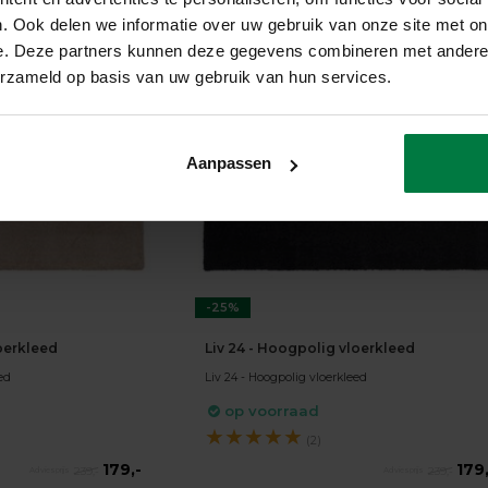
. Ook delen we informatie over uw gebruik van onze site met on
e. Deze partners kunnen deze gegevens combineren met andere i
erzameld op basis van uw gebruik van hun services.
Aanpassen
-25%
loerkleed
Liv 24 - Hoogpolig vloerkleed
ed
Liv 24 - Hoogpolig vloerkleed
op voorraad
★
★
★
★
★
(2)
179,-
179,
239,-
239,-