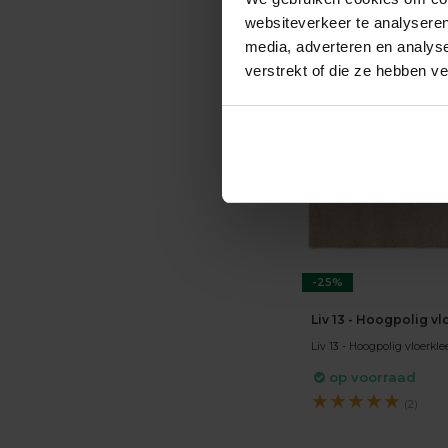
websiteverkeer te analyseren
media, adverteren en analys
verstrekt of die ze hebben v
-25%
Liv 13 - Hoogpolig v
Liv 13 - Hoogpolig vloerkle
op voorraad
★
★
★
★
★
(2)