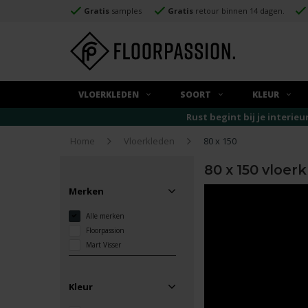
Gratis
samples
Gratis
retour binnen 14 dagen.
VLOERKLEDEN
SOORT
KLEUR
Rust begint bij je interieu
Home
Vloerkleden
80 x 150
80 x 150 vloer
Merken
Alle merken
Floorpassion
Mart Visser
Kleur