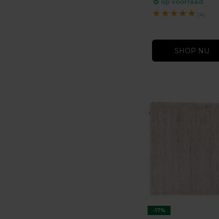
op voorraad
★
★
★
★
★
(4)
SHOP NU
-17%