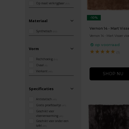
Op maat verkrijgbaar
(52)
-10%
Materiaal
Vernon 14 - Mart Viss
Synthetisch
(52)
Vernon 14 - Mart Visser vlo
op voorraad
Vorm
★
★
★
★
★
(1)
Rechthoekig
(51)
Ovaal
(1)
Vierkant
(46)
SHOP NU
Specificaties
Antistatisch
(45)
Gratis proefstaaltje
(47)
Geschikt voor
vloerverwarming
(46)
Geschikt voor onder een
tafel
(45)