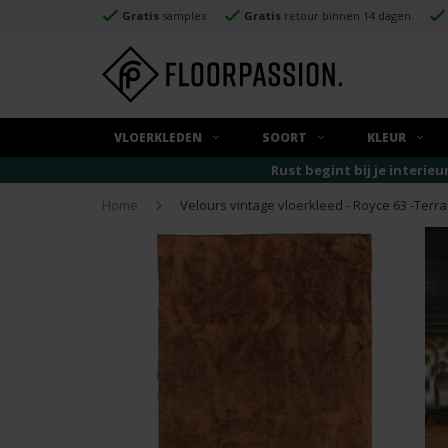
Gratis
samples
Gratis
retour binnen 14 dagen.
VLOERKLEDEN
SOORT
KLEUR
Rust begint bij je interieu
Home
Velours vintage vloerkleed - Royce 63 -Terr