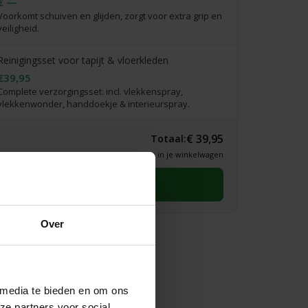
€ —
Voorkomt schuiven en glijden, zorgt voor extra grip en
veiligheid.
Reinigingsset voor tapijt & vloerkleden
€39,95
Complete verzorgingsset: incl. vlekkenspray,
vlekkenwonder, handdoekje & interieurspray.
€ 39,95
Totaal:
* Definitieve prijs zie je in je winkelwagen
Selecteer eerst een maat
Over
 media te bieden en om ons
ze partners voor social