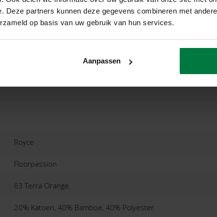
e. Deze partners kunnen deze gegevens combineren met andere i
erzameld op basis van uw gebruik van hun services.
Aanpassen
ordelingen
Product
Royce
Floorpassion
63 Terra Orange
20% Katoen, 40% Bamboe, 40% Polyester