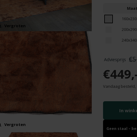
Maa
160x230
Vergroten
200x290
240x340
€5
€449,
Vandaag besteld,
In win
Vergroten
Geen staal – b