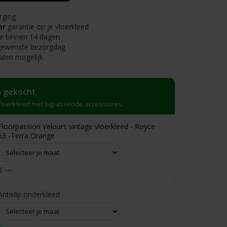
rging
ar
garantie op je vloerkleed
r binnen 14 dagen
 gewenste bezorgdag
alen mogelijk
 gekocht
loerkleed met bijpassende accessoires.
Floorpassion Velours vintage vloerkleed - Royce
63 -Terra Orange
€ —
Antislip onderkleed