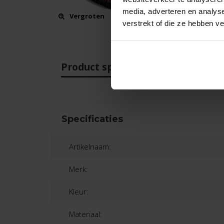
media, adverteren en analys
Vergroten
verstrekt of die ze hebben v
Product specificaties
Beo
Specificaties
Artikelnaam:
Merk:
Kleur:
Materiaal: