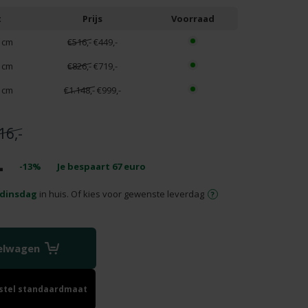
t
Prijs
Voorraad
 cm
€516,-
€449,-
 cm
€826,-
€719,-
 cm
€1.148,-
€999,-
16,-
-
-13%
Je bespaart
67
euro
dinsdag
in huis. Of kies voor gewenste leverdag
kelwagen
estel standaardmaat