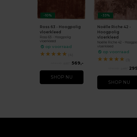
-10%
-33%
Ross 63 - Hoogpolig
Noëlle Riche 42 -
vloerkleed
Hoogpolig
vloerkleed
Ross 63 - Hoogpolig
vloerkleed
Noëlle Riche 42 - Hoogpo
op voorraad
vloerkleed
op voorraad
★
★
★
★
★
(4)
★
★
★
★
★
(3)
569,-
632,-
299
449,-
SHOP NU
SHOP NU