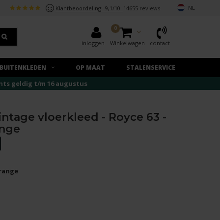
NL
Klantbeoordeling:
9,1/10
14655 reviews
0
inloggen
Winkelwagen
contact
BUITENKLEDEN
OP MAAT
STALENSERVICE
echts geldig t/m 16 augustus
intage vloerkleed - Royce 63 -
ange
orange