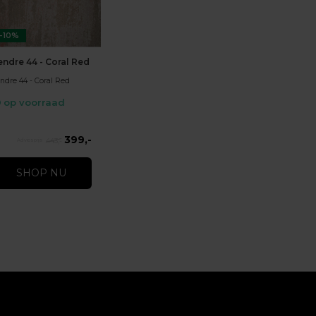
-10%
endre 44 - Coral Red
ndre 44 - Coral Red
op voorraad
399,-
443,-
SHOP NU