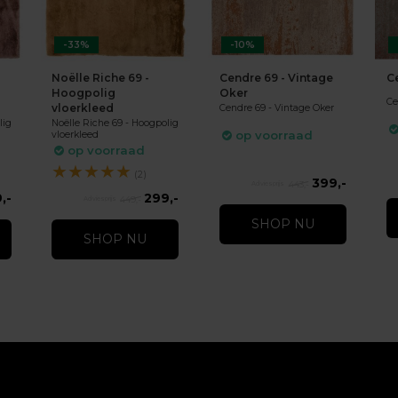
-33%
-10%
Noëlle Riche 69 -
Cendre 69 - Vintage
C
Hoogpolig
Oker
Ce
vloerkleed
Cendre 69 - Vintage Oker
lig
Noëlle Riche 69 - Hoogpolig
op voorraad
vloerkleed
op voorraad
★
★
★
★
★
(2)
399,-
443,-
,-
299,-
449,-
SHOP NU
SHOP NU