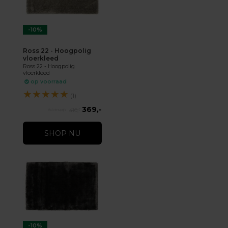
-10%
Ross 22 - Hoogpolig
vloerkleed
Ross 22 - Hoogpolig
vloerkleed
op voorraad
★
★
★
★
★
(1)
369,-
410,-
SHOP NU
-10%