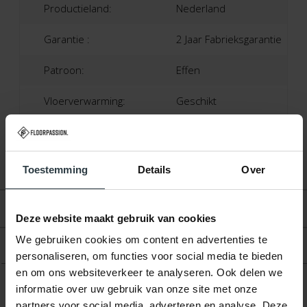
Productieland:
Nederland
Garantie :
2 Jaar Fabrieksgarantie
Patroon:
Effen
Vloerverwarming:
Geschikt
Toestemming
Details
Over
Beoordelingen
Deze website maakt gebruik van cookies
We gebruiken cookies om content en advertenties te
Product
personaliseren, om functies voor social media te bieden
en om ons websiteverkeer te analyseren. Ook delen we
informatie over uw gebruik van onze site met onze
partners voor social media, adverteren en analyse. Deze