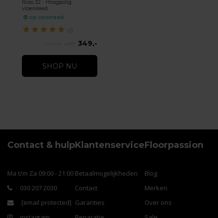
Ross 32 - Hoogpolig
vloerkleed
op voorraad
★
★
★
★
★
(1)
349,-
479,-
SHOP NU
Contact & hulp
Klantenservice
Floorpassion
Ma t/m Za 09:00 - 21:00
Betaalmogelijkheden
Blog
030 207 2030
Contact
Merken
[email protected]
Garanties
Over ons
instagram
Reparatie
Sale