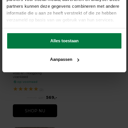
Gerelateerde producten
partners kunnen deze gegevens combineren met andere
informatie die u aan ze heeft verstrekt of die ze hebben
verzameld op basis van uw gebruik van hun services.
Alles toestaan
-10%
Aanpassen
Ross 47 - Hoogpolig
vloerkleed
Ross 47 - Hoogpolig
vloerkleed
op voorraad
★
★
★
★
★
(2)
569,-
632,-
SHOP NU