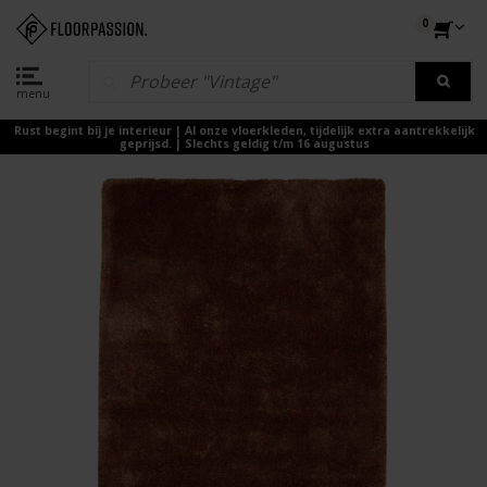
0
menu
Rust begint bij je interieur | Al onze vloerkleden, tijdelijk extra aantrekkelijk
geprijsd. | Slechts geldig t/m 16 augustus