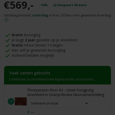
€569,-
-10%
Je bespaart
63
euro
Vandaag besteld,
zaterdag
in huis. Of kies voor gewenste leverdag
Gratis
bezorging
Je krijgt
2 jaar
garantie op je vloerkleed
Gratis
retour binnen 14 dagen
Kies zelf je gewenste bezorgdag
Achteraf betalen mogelijk
Vaak samen gekocht
Combineer je vloerkleed met bijpassende accessoires.
Floorpassion Ross 63 - Uniek hoogpolig
vloerkleed in Oranje/Bruine kleursamenstelling
+
€ —