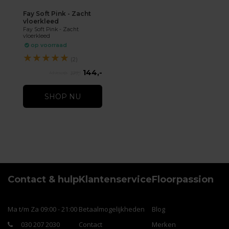
Fay Soft Pink - Zacht
vloerkleed
Fay Soft Pink - Zacht
vloerkleed
op voorraad
★
★
★
★
★
(2)
144,-
177,-
SHOP NU
Contact & hulp
Klantenservice
Floorpassion
Ma t/m Za 09:00 - 21:00
Betaalmogelijkheden
Blog
030 207 2030
Contact
Merken