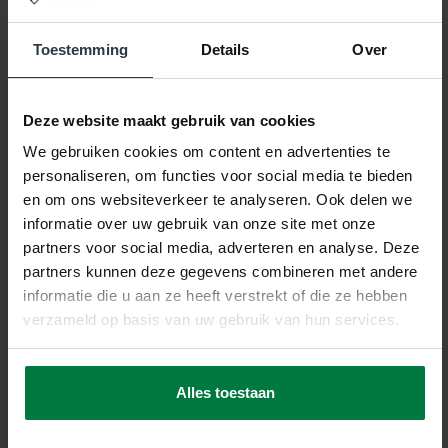
Toestemming
Details
Over
Gerelateerde producten
Deze website maakt gebruik van cookies
We gebruiken cookies om content en advertenties te
personaliseren, om functies voor social media te bieden
en om ons websiteverkeer te analyseren. Ook delen we
informatie over uw gebruik van onze site met onze
-10%
partners voor social media, adverteren en analyse. Deze
partners kunnen deze gegevens combineren met andere
Ross 13 - Hoogpolig
vloerkleed
informatie die u aan ze heeft verstrekt of die ze hebben
Ross 13 - Hoogpolig
verzameld op basis van uw gebruik van hun services.
vloerkleed
op voorraad
★
★
★
★
★
(2)
Alles toestaan
569,-
632,-
SHOP NU