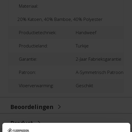
Materiaal:
20% Katoen, 40% Bamboe, 40% Polyester
Productietechniek:
Handweef
Productieland:
Turkije
Garantie:
2-Jaar Fabrieksgarantie
Patroon:
A-Symmetrisch Patroon
Vloerverwarming:
Geschikt
Beoordelingen
Product