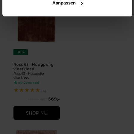
Aanpassen
-10%
Ross 63 - Hoogpolig
vloerkleed
Ross 63 - Hoogpolig
vloerkleed
op voorraad
★
★
★
★
★
(4)
569,-
632,-
SHOP NU