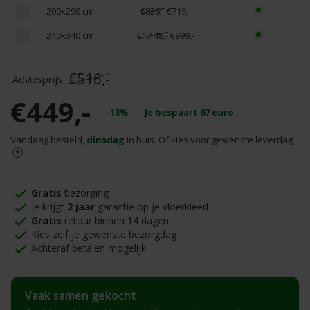
200x290 cm
€826,-
€719,-
240x340 cm
€1.148,-
€999,-
€516,-
€449,-
-13%
Je bespaart
67
euro
Vandaag besteld,
dinsdag
in huis. Of kies voor gewenste leverdag
Gratis
bezorging
Je krijgt
2 jaar
garantie op je vloerkleed
Gratis
retour binnen 14 dagen
Kies zelf je gewenste bezorgdag
Achteraf betalen mogelijk
Vaak samen gekocht