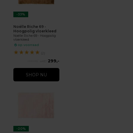
-33%
Noëlle Riche 69 -
Hoogpolig vloerkleed
Noëlle Riche 69 - Hoogpolig
vloerkleed
op voorraad
★
★
★
★
★
(2)
299,-
449,-
SHOP NU
-20%