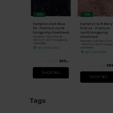
-10%
-10%
Hampton Dark Blue
Hampton Soft Berry
36 - Premium zacht
Pink 44 - Premium
hoogpolig vloerkleed
zacht hoogpolig
vloerkleed
Hampton Dark Blue 36 -
Premium zacht hoogpolig
Hampton Soft Berry Pink
vloerkleed
- Premium zacht hoogpo
op voorraad
vloerkleed
op voorraad
369,-
409,-
369
409,-
SHOP NU
SHOP NU
Tags