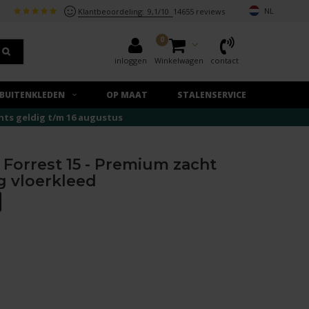
NL
Klantbeoordeling:
9,1/10
14655 reviews
0
inloggen
Winkelwagen
contact
BUITENKLEDEN
OP MAAT
STALENSERVICE
echts geldig t/m 16 augustus
Forrest 15 - Premium zacht
g vloerkleed