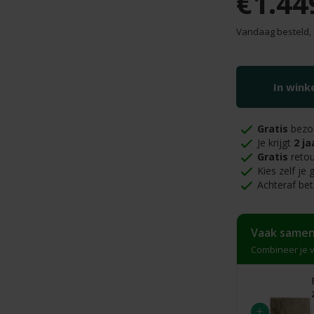
€1.44
Vandaag besteld, 
In win
Gratis
bezo
Je krijgt
2 ja
Gratis
retou
Kies zelf je
Achteraf bet
Vaak samen
Combineer je v
+