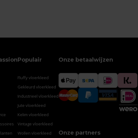
assion
Populair
Onze betaalwijzen
Fluffy vloerkleed
Gekleurd vloerkleed
Industrieel vloerkleed
Jute vloerkleed
ice
Kelim vloerkleed
ssoires
Vintage vloerkleed
Onze partners
klanten
Wollen vloerkleed