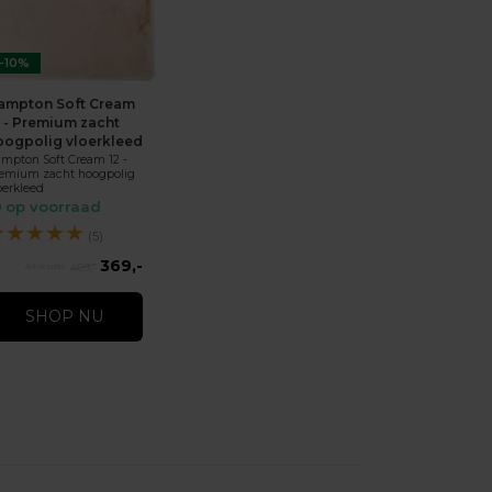
-10%
ampton Soft Cream
2 - Premium zacht
oogpolig vloerkleed
mpton Soft Cream 12 -
emium zacht hoogpolig
oerkleed
op voorraad
★
★
★
★
★
(5)
369,-
409,-
SHOP NU