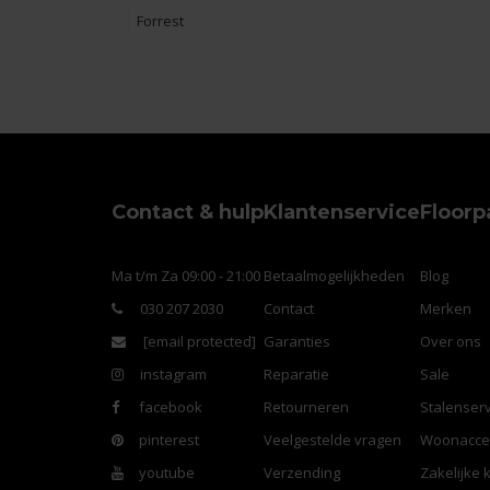
Forrest
Contact & hulp
Klantenservice
Floorp
Ma t/m Za 09:00 - 21:00
Betaalmogelijkheden
Blog
030 207 2030
Contact
Merken
[email protected]
Garanties
Over ons
instagram
Reparatie
Sale
facebook
Retourneren
Stalenserv
pinterest
Veelgestelde vragen
Woonacce
youtube
Verzending
Zakelijke 