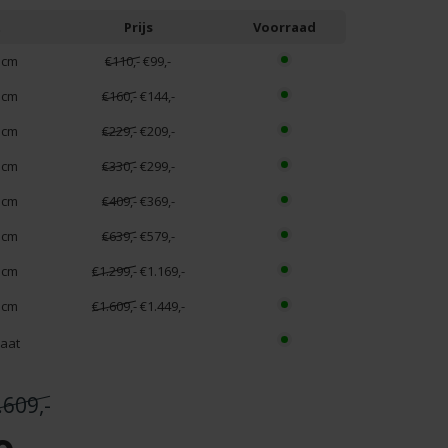
t
Prijs
Voorraad
 cm
€110,-
€99,-
 cm
€160,-
€144,-
 cm
€229,-
€209,-
 cm
€330,-
€299,-
 cm
€409,-
€369,-
 cm
€639,-
€579,-
 cm
€1.299,-
€1.169,-
 cm
€1.609,-
€1.449,-
aat
.609,-