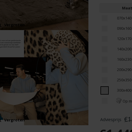
Maa
070x140
Vergroten
090x160
120x170
140x200
160x230
200x290
250x350
300x400
Op m
€1
Vergroten