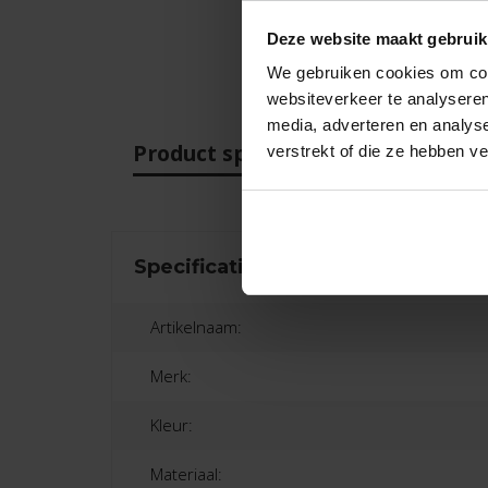
Deze website maakt gebruik
We gebruiken cookies om cont
websiteverkeer te analyseren
media, adverteren en analys
Product specificaties
Beo
verstrekt of die ze hebben v
Specificaties
Artikelnaam:
Merk:
Kleur:
Materiaal: