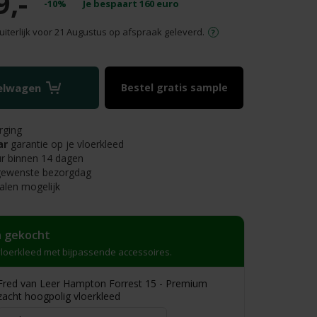
9,-
-10%
Je bespaart
160
euro
uiterlijk voor 21 Augustus op afspraak geleverd.
kelwagen
Bestel gratis sample
rging
ar
garantie op je vloerkleed
r binnen 14 dagen
 gewenste bezorgdag
alen mogelijk
 gekocht
loerkleed met bijpassende accessoires.
Fred van Leer Hampton Forrest 15 - Premium
zacht hoogpolig vloerkleed