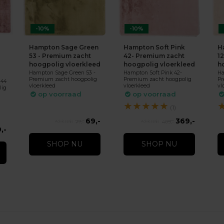
-10%
-10%
Hampton Sage Green
Hampton Soft Pink
H
53 - Premium zacht
42- Premium zacht
1
hoogpolig vloerkleed
hoogpolig vloerkleed
h
Hampton Sage Green 53 -
Hampton Soft Pink 42-
Ha
Premium zacht hoogpolig
Premium zacht hoogpolig
Pr
 44
vloerkleed
vloerkleed
vl
lig
op voorraad
op voorraad
★
★
★
★
★
(1)
69,-
369,-
77,-
409,-
,-
SHOP NU
SHOP NU