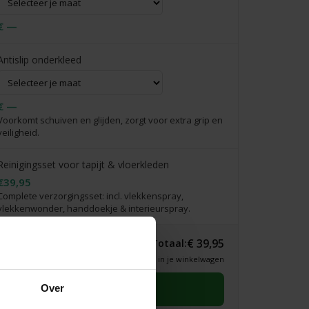
€ —
Antislip onderkleed
€ —
Voorkomt schuiven en glijden, zorgt voor extra grip en
veiligheid.
Reinigingsset voor tapijt & vloerkleden
€39,95
Complete verzorgingsset: incl. vlekkenspray,
vlekkenwonder, handdoekje & interieurspray.
€ 39,95
Totaal:
* Definitieve prijs zie je in je winkelwagen
Selecteer eerst een maat
Over