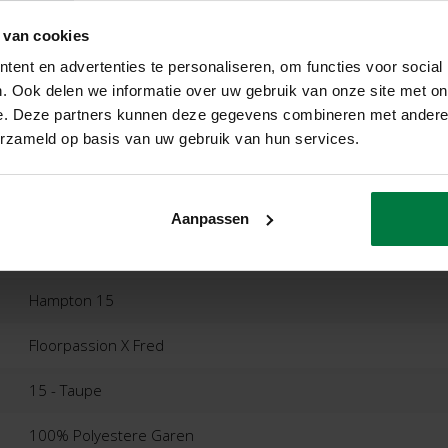
 van cookies
ent en advertenties te personaliseren, om functies voor social
. Ook delen we informatie over uw gebruik van onze site met on
e. Deze partners kunnen deze gegevens combineren met andere i
ordelingen
Product
erzameld op basis van uw gebruik van hun services.
Aanpassen
Hampton 15
Floorpassion X Fred
15 - Taupe
100% Polyestere Garen