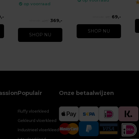
op voorraad
op voorraad
,-
69,-
77,-
369,-
409,-
SHOP NU
SHOP NU
assion
Populair
Onze betaalwijzen
Fluffy vloerkleed
Gekleurd vloerkleed
Industrieel vloerkleed
Jute vloerkleed