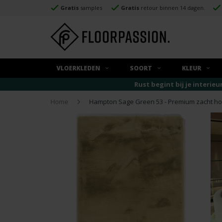
Gratis
samples
Gratis
retour binnen 14 dagen.
VLOERKLEDEN
SOORT
KLEUR
Rust begint bij je interieu
Home
Hampton Sage Green 53 - Premium zacht ho