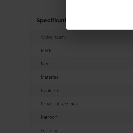
Specificaties
Artikelnaam:
Merk:
Kleur:
Materiaal:
Pooldikte:
Productietechniek:
Patroon:
Garantie: