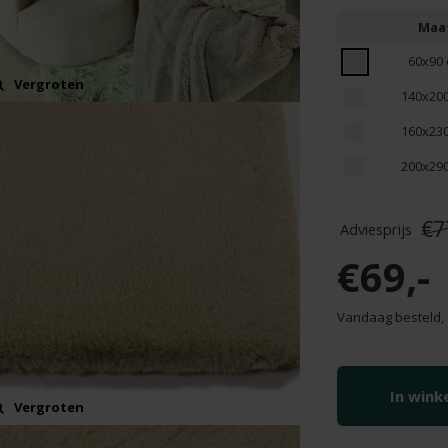
Maa
60x90
Vergroten
140x20
160x23
200x29
€7
€69,-
Vandaag besteld,
In win
Vergroten