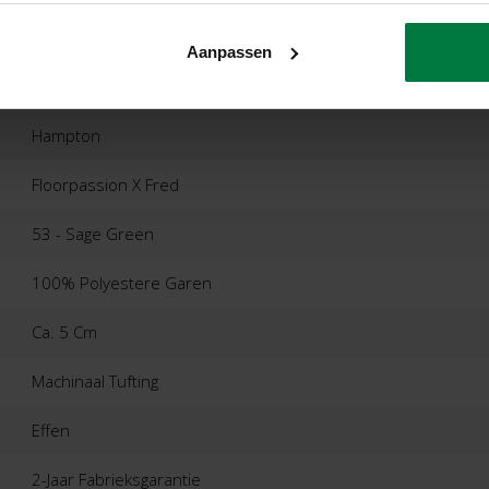
Aanpassen
Hampton
Floorpassion X Fred
53 - Sage Green
100% Polyestere Garen
Ca. 5 Cm
Machinaal Tufting
Effen
2-Jaar Fabrieksgarantie