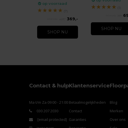
op voorraad
op voorraad
★
★
★
★
★
(1)
★
★
★
★
★
(7)
69
77,-
369,-
409,-
SHOP NU
SHOP NU
Contact & hulp
Klantenservice
Floorp
Ma t/m Za 09:00 - 21:00
Betaalmogelijkheden
Blog
030 207 2030
Contact
Merken
[email protected]
Garanties
Over ons
instagram
Reparatie
Sale