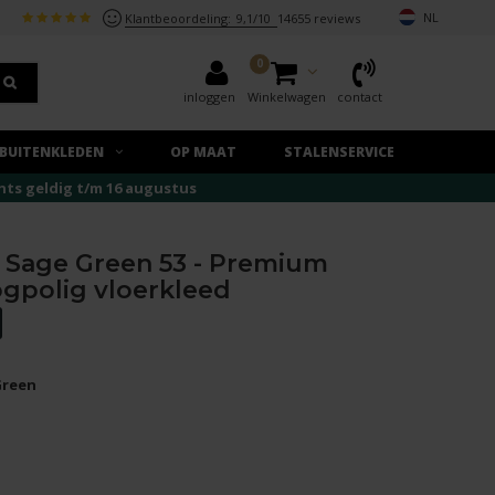
NL
Klantbeoordeling:
9,1/10
14655 reviews
0
inloggen
Winkelwagen
contact
BUITENKLEDEN
OP MAAT
STALENSERVICE
echts geldig t/m 16 augustus
Sage Green 53 - Premium
gpolig vloerkleed
Green