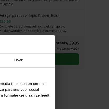
veiligheid.
Reinigingsset voor tapijt & vloerkleden
€39,95
Complete verzorgingsset: incl. vlekkenspray,
vlekkenwonder, handdoekje & interieurspray.
€ 39,95
Totaal:
* Definitieve prijs zie je in je winkelwagen
Selecteer eerst een maat
Over
 media te bieden en om ons
ze partners voor social
nformatie die u aan ze heeft