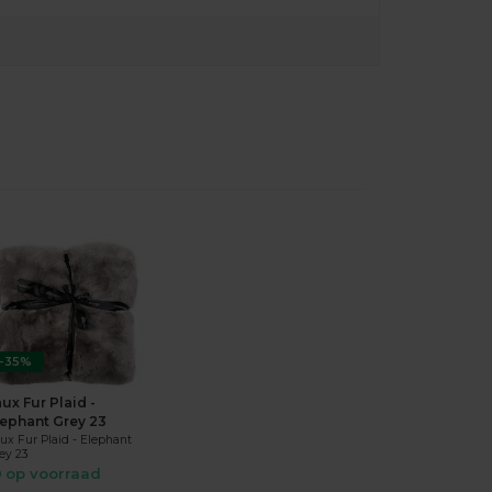
-35%
ux Fur Plaid -
lephant Grey 23
ux Fur Plaid - Elephant
ey 23
op voorraad