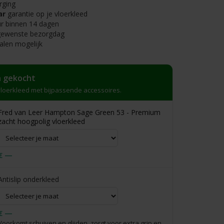
rging
ar
garantie op je vloerkleed
r binnen 14 dagen
 gewenste bezorgdag
alen mogelijk
 gekocht
loerkleed met bijpassende accessoires.
Fred van Leer Hampton Sage Green 53 - Premium
zacht hoogpolig vloerkleed
€ —
Antislip onderkleed
€ —
Voorkomt schuiven en glijden, zorgt voor extra grip en