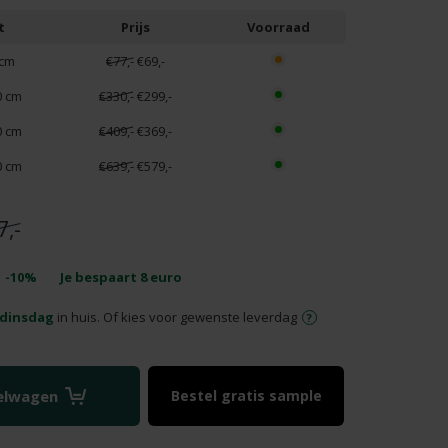
t
Prijs
Voorraad
 cm
€77,-
€69,-
0 cm
€330,-
€299,-
0 cm
€409,-
€369,-
0 cm
€639,-
€579,-
7,-
-10%
Je bespaart
8
euro
dinsdag
in huis. Of kies voor gewenste leverdag
kelwagen
Bestel gratis sample