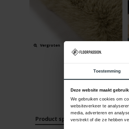
Vergroten
Toestemming
Deze website maakt gebruik
We gebruiken cookies om cont
websiteverkeer te analyseren
media, adverteren en analys
Product specificaties
Beo
verstrekt of die ze hebben v