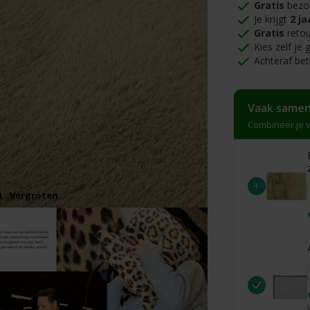
Gratis
bezo
Je krijgt
2 ja
Gratis
retou
Kies zelf je
Achteraf bet
Vaak samen
Combineer je v
+
Vergroten