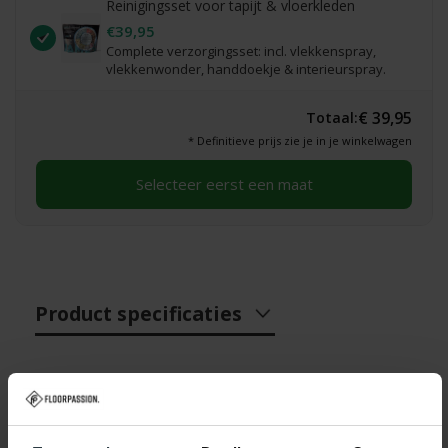
Reinigingsset voor tapijt & vloerkleden
€39,95
Complete verzorgingsset: incl. vlekkenspray,
vlekkenwonder, handdoekje & interieurspray.
€ 39,95
Totaal:
* Definitieve prijs zie je in je winkelwagen
Selecteer eerst een maat
Product specificaties
Specificaties