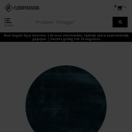
0
menu
Rust begint bij je interieur | Al onze vloerkleden, tijdelijk extra aantrekkelijk
geprijsd. | Slechts geldig t/m 16 augustus