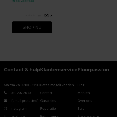
op voorraad
159,-
189,-
SHOP NU
Contact & hulp
Klantenservice
Floorpassion
Ma t/m Za 09:00 - 21:00
Betaalmogelijkheden
Blog
030 207 2030
Contact
Merken
[email protected]
Garanties
Over ons
instagram
Reparatie
Sale
facebook
Retourneren
Stalenservice