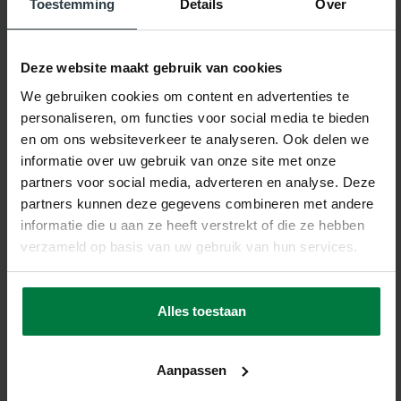
Toestemming
Details
Over
Productnaam:
Ross
Merk:
Floorpassion
Deze website maakt gebruik van cookies
Kleur:
32, Mix Petrol
We gebruiken cookies om content en advertenties te
personaliseren, om functies voor social media te bieden
Materiaal:
100% Polyester
en om ons websiteverkeer te analyseren. Ook delen we
informatie over uw gebruik van onze site met onze
Poolhoogte:
Ca. 5 Centimeter
partners voor social media, adverteren en analyse. Deze
partners kunnen deze gegevens combineren met andere
Productietechniek:
Machinaal Getuft
informatie die u aan ze heeft verstrekt of die ze hebben
verzameld op basis van uw gebruik van hun services.
Productieland:
Nederland
Garantie :
2 Jaar Fabrieksgarantie
Alles toestaan
Patroon:
Effen
Aanpassen
Vloerverwarming:
Geschikt