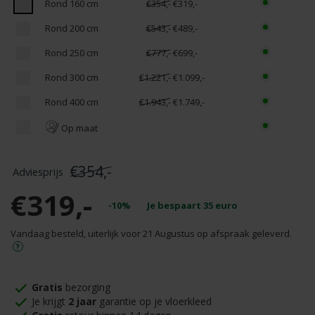
Rond 160 cm
€354,-
€319,-
Rond 200 cm
€543,-
€489,-
Rond 250 cm
€777,-
€699,-
Rond 300 cm
€1.221,-
€1.099,-
Rond 400 cm
€1.943,-
€1.749,-
Op maat
€354,-
€319,-
-10%
Je bespaart
35
euro
Vandaag besteld, uiterlijk voor 21 Augustus op afspraak geleverd.
Gratis
bezorging
Je krijgt
2 jaar
garantie op je vloerkleed