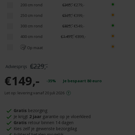
200 cm rond
€365,-
€279,-
250 cm rond
€525,-
€399,-
300 cm rond
€825,-
€549,-
400 cm rond
€1.459,-
€899,-
Op maat
€229,-
€149,-
-35%
Je bespaart
80
euro
Let op: levering vanaf 20 juli 2026
Gratis
bezorging
Je krijgt
2 jaar
garantie op je vloerkleed
Gratis
retour binnen 14 dagen
Kies zelf je gewenste bezorgdag
Achteraf betalen mogelijk