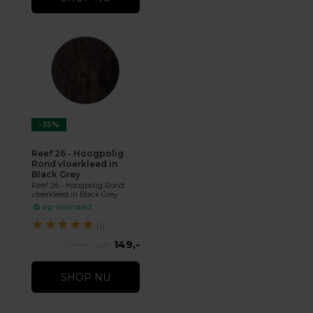
-35%
Reef 26 - Hoogpolig
Rond vloerkleed in
Black Grey
Reef 26 - Hoogpolig Rond
vloerkleed in Black Grey
op voorraad
★
★
★
★
★
(1)
149,-
229,-
SHOP NU