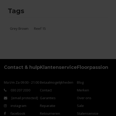
Tags
Grey Brown
Reef 15
Contact & hulp
Klantenservice
Floorpassion
Ma t/m Za 09:00 - 21:00
Betaalmogelijkheden
Blog
030 207 2030
Contact
Merken
[email protected]
Garanties
Over ons
instagram
Reparatie
Sale
facebook
Retourneren
Stalenservice