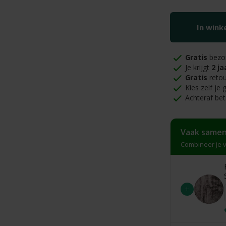
In win
Gratis
bezo
Je krijgt
2 ja
Gratis
retou
Kies zelf je
Achteraf bet
Vaak samen
Combineer je v
+