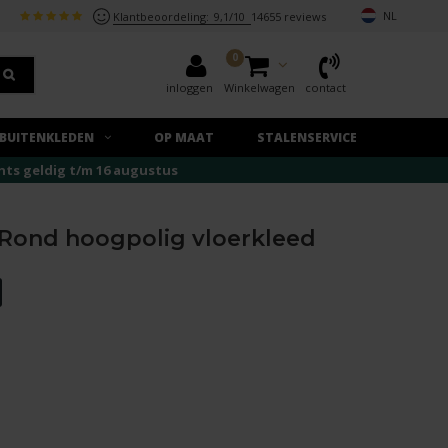
NL
Klantbeoordeling:
9,1/10
14655 reviews
0
inloggen
Winkelwagen
contact
BUITENKLEDEN
OP MAAT
STALENSERVICE
echts geldig t/m 16 augustus
 Rond hoogpolig vloerkleed