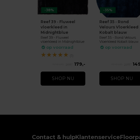
-38%
-35%
Reef 39 - Fluweel
Reef 35 - Rond
vloerkleed in
Velours Vloerkleed
Midnightblue
Kobalt blauw
Reef 39 - Fluweel
Reef 35 - Rond Velours
vloerkleed in Midnightblue
Vloerkleed Kobalt blauw
op voorraad
op voorraad
★
★
★
★
★
(1)
179,-
149
289,-
229,-
SHOP NU
SHOP NU
Contact & hulp
Klantenservice
Floorp