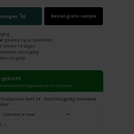
kelwagen
Bestel gratis sample
rging
ar
garantie op je vloerkleed
r binnen 14 dagen
 gewenste bezorgdag
alen mogelijk
 gekocht
loerkleed met bijpassende accessoires.
Floorpassion Reef 24 - Rond hoogpolig vloerkleed
Silver
€ —