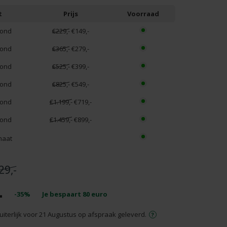
t
Prijs
Voorraad
rond
€229,-
€149,-
rond
€365,-
€279,-
rond
€525,-
€399,-
rond
€825,-
€549,-
rond
€1.199,-
€719,-
rond
€1.459,-
€899,-
maat
29,-
-
-35%
Je bespaart
80
euro
uiterlijk voor 21 Augustus op afspraak geleverd.