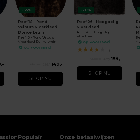
-35%
-20%
Reef 18 - Rond
Reef 26 - Hoogpolig
R
Velours Vloerkleed
vloerkleed
R
Donkerbruin
M
Reef 26 - Hoogpolig
vloerkleed
Reef 18 - Rond Velours
Re
op voorraad
Vloerkleed Donkerbruin
vl
op voorraad
★
★
★
★
★
(1)
159,-
199,-
,-
149,-
229,-
SHOP NU
SHOP NU
assion
Populair
Onze betaalwijzen