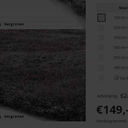
Maa
150 cm 
Vergroten
200 cm 
250 cm 
300 cm 
350 cm 
400 cm 
Op 
€2
€149,
Vergroten
Vandaag besteld, 