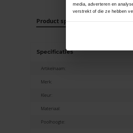
media, adverteren en analys
verstrekt of die ze hebben v
Product specificaties
Beo
Specificaties
Artikelnaam:
Merk:
Kleur:
Materiaal:
Poolhoogte: