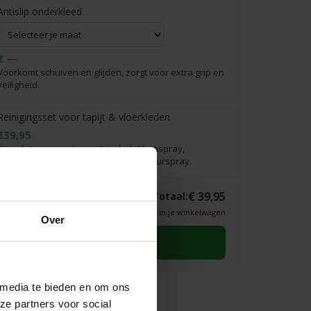
Antislip onderkleed
€ —
Voorkomt schuiven en glijden, zorgt voor extra grip en
veiligheid.
Reinigingsset voor tapijt & vloerkleden
€39,95
Complete verzorgingsset: incl. vlekkenspray,
vlekkenwonder, handdoekje & interieurspray.
€ 39,95
Totaal:
* Definitieve prijs zie je in je winkelwagen
Over
Selecteer eerst een maat
 media te bieden en om ons
ze partners voor social