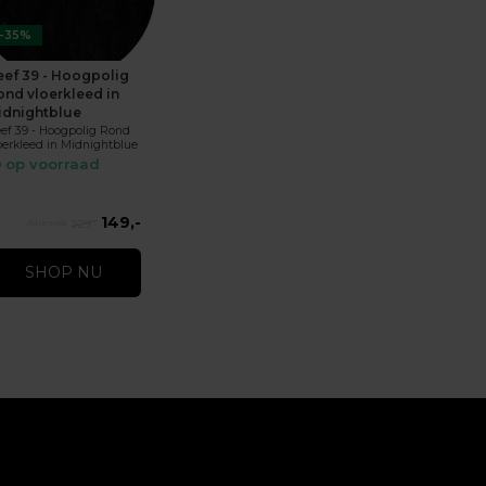
-35%
eef 39 - Hoogpolig
ond vloerkleed in
idnightblue
ef 39 - Hoogpolig Rond
oerkleed in Midnightblue
op voorraad
149,-
229,-
SHOP NU