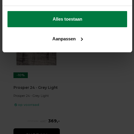
369,-
406,-
Alles toestaan
SHOP NU
Aanpassen
-10%
Prosper 24 - Grey Light
Prosper 24 - Grey Light
op voorraad
369,-
406,-