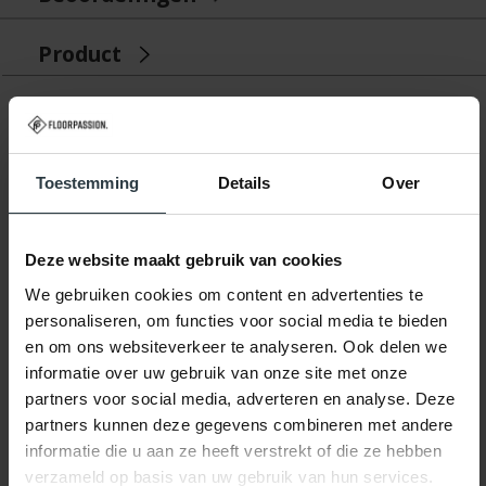
Product
Gerelateerde producten
Toestemming
Details
Over
Deze website maakt gebruik van cookies
We gebruiken cookies om content en advertenties te
personaliseren, om functies voor social media te bieden
-10%
en om ons websiteverkeer te analyseren. Ook delen we
informatie over uw gebruik van onze site met onze
Prosper 23 - Wolf Grey
partners voor social media, adverteren en analyse. Deze
Prosper 23 - Wolf Grey
partners kunnen deze gegevens combineren met andere
informatie die u aan ze heeft verstrekt of die ze hebben
op voorraad
★
★
★
★
★
verzameld op basis van uw gebruik van hun services.
(1)