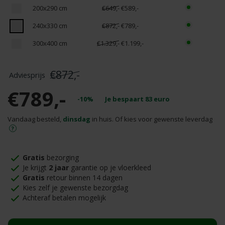
200x290 cm
€649,-
€589,-
240x330 cm
€872,-
€789,-
300x400 cm
€1.329,-
€1.199,-
€872,-
€789,-
-10%
Je bespaart
83
euro
Vandaag besteld,
dinsdag
in huis. Of kies voor gewenste leverdag
Gratis
bezorging
Je krijgt
2 jaar
garantie op je vloerkleed
Gratis
retour binnen 14 dagen
Kies zelf je gewenste bezorgdag
Achteraf betalen mogelijk