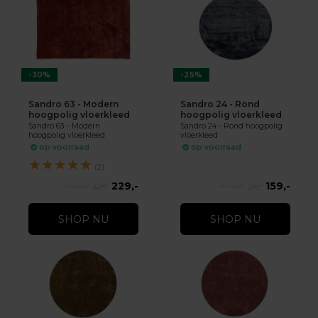
-30%
-25%
Sandro 63 - Modern
Sandro 24 - Rond
hoogpolig vloerkleed
hoogpolig vloerkleed
Sandro 63 - Modern
Sandro 24 - Rond hoogpolig
hoogpolig vloerkleed
vloerkleed
op voorraad
op voorraad
★
★
★
★
★
(2)
229,-
159,-
329,-
219,-
SHOP NU
SHOP NU