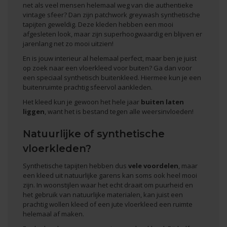
net als veel mensen helemaal weg van die authentieke
vintage sfeer? Dan zijn patchwork greywash synthetische
tapijten geweldig. Deze kleden hebben een mooi
afgesleten look, maar zijn superhoogwaardig en blijven er
jarenlang net zo mooi uitzien!
En is jouw interieur al helemaal perfect, maar ben je juist
op zoek naar een vloerkleed voor buiten? Ga dan voor
een speciaal synthetisch buitenkleed. Hiermee kun je een
buitenruimte prachtig sfeervol aankleden.
Het kleed kun je gewoon het hele jaar
buiten laten
liggen
, want het is bestand tegen alle weersinvloeden!
Natuurlijke of synthetische
vloerkleden?
Synthetische tapijten hebben dus
vele voordelen
, maar
een kleed uit natuurlijke garens kan soms ook heel mooi
zijn. In woonstijlen waar het echt draait om puurheid en
het gebruik van natuurlijke materialen, kan juist een
prachtig wollen kleed
of een
jute vloerkleed
een ruimte
helemaal af maken.