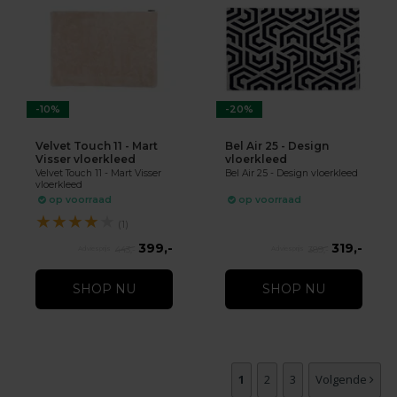
-10%
-20%
Velvet Touch 11 - Mart
Bel Air 25 - Design
Visser vloerkleed
vloerkleed
Velvet Touch 11 - Mart Visser
Bel Air 25 - Design vloerkleed
vloerkleed
op voorraad
op voorraad
★
★
★
★
★
(1)
399,-
319,-
443,-
389,-
SHOP NU
SHOP NU
1
2
3
Volgende