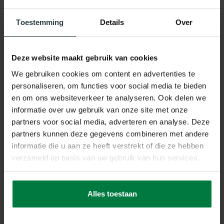
Sandro 63 - Rond hoogpolig
Sandro 11 - Rond hoogpolig
vloerkleed
vloerkleed
op voorraad
op voorraad
Toestemming
Details
Over
★
★
★
★
★
★
★
★
★
★
(1)
(1)
89,-
89,-
119,-
119,-
Deze website maakt gebruik van cookies
SHOP NU
SHOP NU
We gebruiken cookies om content en advertenties te
personaliseren, om functies voor social media te bieden
en om ons websiteverkeer te analyseren. Ook delen we
informatie over uw gebruik van onze site met onze
partners voor social media, adverteren en analyse. Deze
partners kunnen deze gegevens combineren met andere
informatie die u aan ze heeft verstrekt of die ze hebben
-25%
-25%
verzameld op basis van uw gebruik van hun services.
Sandro 15 - Rond
Sandro 21 - Rond
hoogpolig vloerkleed
hoogpolig vloerkleed
Sandro 15 - Rond hoogpolig
Sandro 21 - Rond hoogpolig
vloerkleed
vloerkleed
Alles toestaan
op voorraad
op voorraad
★
★
★
★
★
(1)