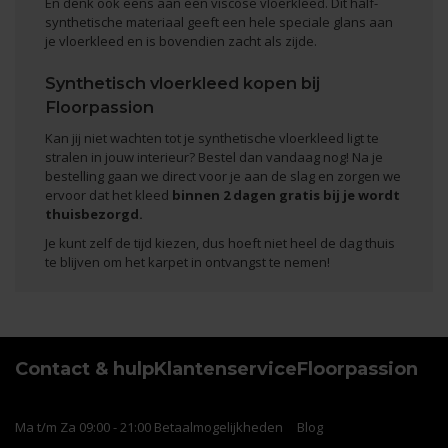
En denk ook eens aan een
viscose vloerkleed
. Dit half-
synthetische materiaal geeft een hele speciale glans aan
je vloerkleed en is bovendien zacht als zijde.
Synthetisch vloerkleed kopen bij
Floorpassion
Kan jij niet wachten tot je synthetische vloerkleed ligt te
stralen in jouw interieur? Bestel dan vandaag nog! Na je
bestelling gaan we direct voor je aan de slag en zorgen we
ervoor dat het kleed
binnen 2 dagen gratis bij je wordt
thuisbezorgd.
Je kunt zelf de tijd kiezen, dus hoeft niet heel de dag thuis
te blijven om het karpet in ontvangst te nemen!
Contact & hulp
Klantenservice
Floorpassion
Ma t/m Za 09:00 - 21:00
Betaalmogelijkheden
Blog