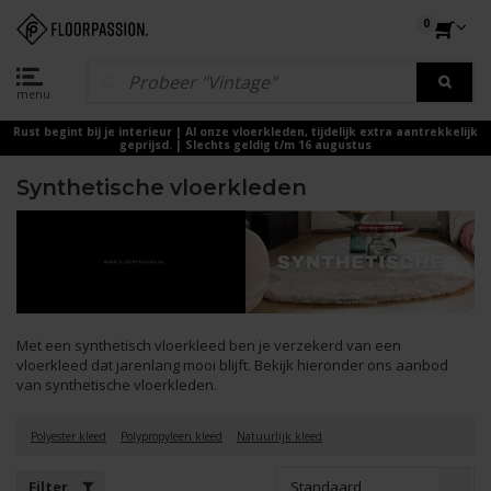
0
menu
Rust begint bij je interieur | Al onze vloerkleden, tijdelijk extra aantrekkelijk
geprijsd. | Slechts geldig t/m 16 augustus
Synthetische vloerkleden
Met een synthetisch vloerkleed ben je verzekerd van een
vloerkleed dat jarenlang mooi blijft. Bekijk hieronder ons aanbod
van synthetische vloerkleden.
Polyester kleed
Polypropyleen kleed
Natuurlijk kleed
Standaard
Filter