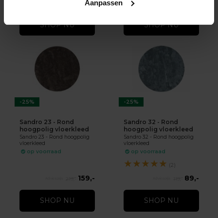
159,-
89,-
Aanpassen
219,-
119,-
SHOP NU
SHOP NU
-25%
-25%
Sandro 23 - Rond
Sandro 32 - Rond
hoogpolig vloerkleed
hoogpolig vloerkleed
Sandro 23 - Rond hoogpolig
Sandro 32 - Rond hoogpolig
vloerkleed
vloerkleed
op voorraad
op voorraad
★
★
★
★
★
(2)
159,-
89,-
219,-
119,-
SHOP NU
SHOP NU