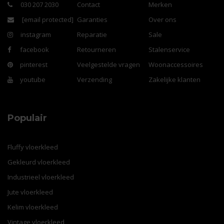
030 207 2030
Contact
Merken
[email protected]
Garanties
Over ons
instagram
Reparatie
Sale
facebook
Retourneren
Stalenservice
pinterest
Veelgestelde vragen
Woonaccessoires
youtube
Verzending
Zakelijke klanten
Populair
Fluffy vloerkleed
Gekleurd vloerkleed
Industrieel vloerkleed
Jute vloerkleed
Kelim vloerkleed
Vintage vloerkleed