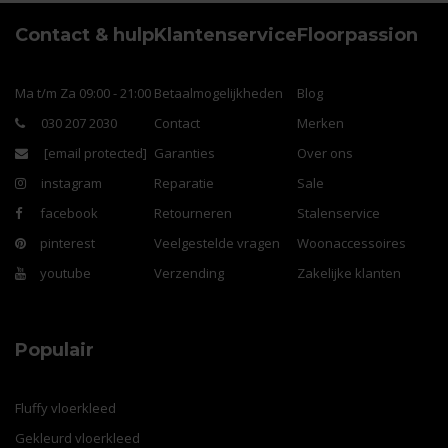
Contact & hulp
Klantenservice
Floorpassion
Ma t/m Za 09:00 - 21:00
Betaalmogelijkheden
Blog
030 207 2030
Contact
Merken
[email protected]
Garanties
Over ons
instagram
Reparatie
Sale
facebook
Retourneren
Stalenservice
pinterest
Veelgestelde vragen
Woonaccessoires
youtube
Verzending
Zakelijke klanten
Populair
Fluffy vloerkleed
Gekleurd vloerkleed