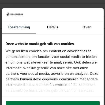
Beoordelingen
Product
Toestemming
Details
Over
Gerelateerde producten
Deze website maakt gebruik van cookies
We gebruiken cookies om content en advertenties te
personaliseren, om functies voor social media te bieden
en om ons websiteverkeer te analyseren. Ook delen we
informatie over uw gebruik van onze site met onze
partners voor social media, adverteren en analyse. Deze
partners kunnen deze gegevens combineren met andere
informatie die u aan ze heeft verstrekt of die ze hebben
-20%
verzameld op basis van uw gebruik van hun services.
Hailey 33 - Geometrisch
Vloerkleed
Hailey 33 - Geometrisch