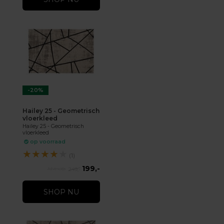
-20%
Hailey 25 - Geometrisch
vloerkleed
Hailey 25 - Geometrisch
vloerkleed
op voorraad
★
★
★
★
★
(1)
199,-
249,-
SHOP NU