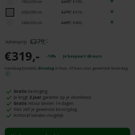
160x230 cm
€249,-
€199,-
200x290 cm
€379,-
€319,-
240x330 cm
€499,-
€409,-
€379,-
€319,-
-16%
Je bespaart
60
euro
Vandaag besteld,
dinsdag
in huis. Of kies voor gewenste leverdag
Gratis
bezorging
Je krijgt
2 jaar
garantie op je vloerkleed
Gratis
retour binnen 14 dagen
Kies zelf je gewenste bezorgdag
Achteraf betalen mogelijk