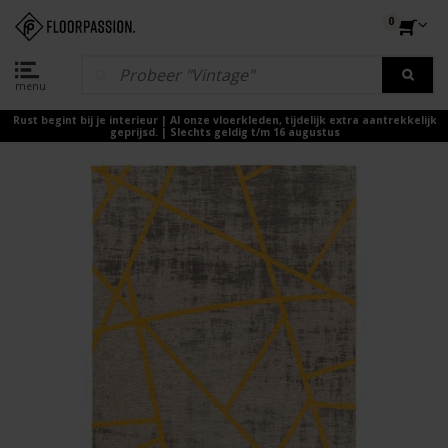
0
menu
Rust begint bij je interieur | Al onze vloerkleden, tijdelijk extra aantrekkelijk
geprijsd. | Slechts geldig t/m 16 augustus