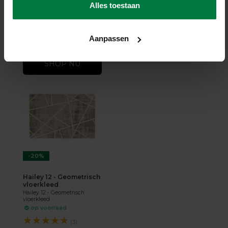
Vloerkleed
Alles toestaan
op voorraad
★
★
★
★
★
(2)
Aanpassen
199,-
249,-
SHOP NU
-20%
Hailey 12 - Geometrisch
vloerkleed
Hailey 12 - Geometrisch
vloerkleed
op voorraad
★
★
★
★
★
(3)