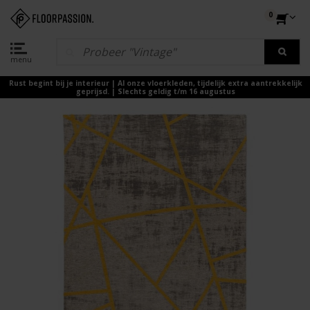
0
menu
Rust begint bij je interieur | Al onze vloerkleden, tijdelijk extra aantrekkelijk
geprijsd. | Slechts geldig t/m 16 augustus