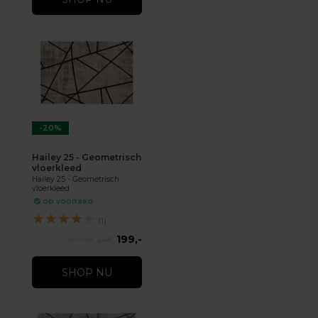
-20%
Hailey 25 - Geometrisch
vloerkleed
Hailey 25 - Geometrisch
vloerkleed
op voorraad
★
★
★
★
★
(1)
199,-
249,-
SHOP NU