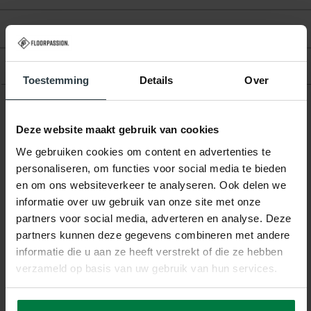
Beoordelingen
Product
Toestemming
Details
Over
Gerelateerde producten
Deze website maakt gebruik van cookies
We gebruiken cookies om content en advertenties te
personaliseren, om functies voor social media te bieden
en om ons websiteverkeer te analyseren. Ook delen we
informatie over uw gebruik van onze site met onze
partners voor social media, adverteren en analyse. Deze
partners kunnen deze gegevens combineren met andere
informatie die u aan ze heeft verstrekt of die ze hebben
-20%
verzameld op basis van uw gebruik van hun services.
Hailey 33 - Geometrisch
Vloerkleed
Hailey 33 - Geometrisch