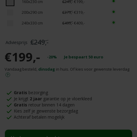
160x230 cm
€249,-
€199,-
200x290 cm
€379,-
€319,-
240x330 cm
€499,-
€409,-
€249,-
€199,-
-20%
Je bespaart
50
euro
Vandaag besteld,
dinsdag
in huis. Of kies voor gewenste leverdag
Gratis
bezorging
Je krijgt
2 jaar
garantie op je vloerkleed
Gratis
retour binnen 14 dagen
Kies zelf je gewenste bezorgdag
Achteraf betalen mogelijk