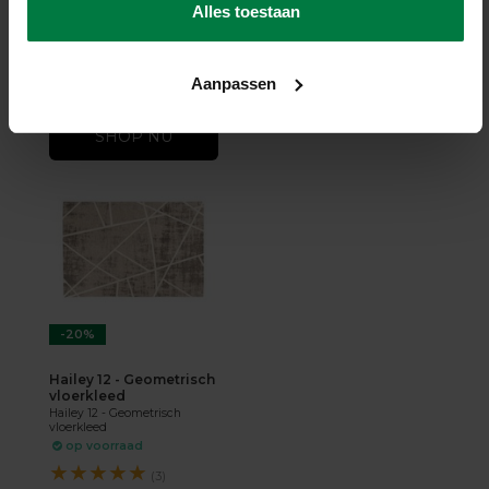
Vloerkleed
Alles toestaan
op voorraad
★
★
★
★
★
(2)
Aanpassen
199,-
249,-
SHOP NU
-20%
Hailey 12 - Geometrisch
vloerkleed
Hailey 12 - Geometrisch
vloerkleed
op voorraad
★
★
★
★
★
(3)