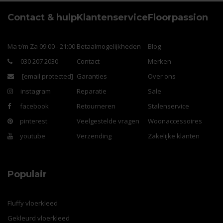
Contact & hulp
Klantenservice
Floorpassion
Ma t/m Za 09:00 - 21:00
Betaalmogelijkheden
Blog
030 207 2030
Contact
Merken
[email protected]
Garanties
Over ons
instagram
Reparatie
Sale
facebook
Retourneren
Stalenservice
pinterest
Veelgestelde vragen
Woonaccessoires
youtube
Verzending
Zakelijke klanten
Populair
Fluffy vloerkleed
Gekleurd vloerkleed