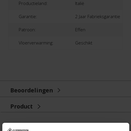
Productieland:
Italië
Garantie:
2 Jaar Fabrieksgarantie
Patroon:
Effen
Vloerverwarming:
Geschikt
Beoordelingen
Product