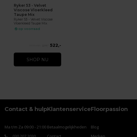
Ryker 53 - Velvet
Viscose Vloerkleed
Taupe Mix
Ryker 53 - Velvet Viscose
Vloerkleed Taupe Mix
op voorraad
522,-
819,-
SHOP NU
Contact & hulp
Klantenservice
Floorpassion
Ma t/m Za 09:00 - 21:00
Betaalmogelijkheden
Blog
030 207 2030
Contact
Merken