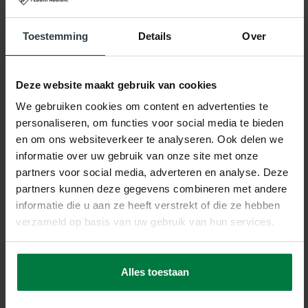
Gerelateerde producten
Toestemming
Details
Over
Deze website maakt gebruik van cookies
We gebruiken cookies om content en advertenties te
personaliseren, om functies voor social media te bieden
-30%
en om ons websiteverkeer te analyseren. Ook delen we
Sandro 11 - Modern
informatie over uw gebruik van onze site met onze
hoogpolig vloerkleed
partners voor social media, adverteren en analyse. Deze
Sandro 11 - Modern hoogpolig
vloerkleed
partners kunnen deze gegevens combineren met andere
op voorraad
informatie die u aan ze heeft verstrekt of die ze hebben
★
★
★
★
★
(1)
verzameld op basis van uw gebruik van hun services.
229,-
329,-
SHOP NU
Alles toestaan