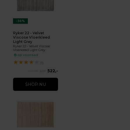
-36%
Ryker 22 - Velvet
Viscose Vloerkleed
Light Grey
Ryker 22 - Velvet Viscose
Vloerkleed Light Grey
op voorraad
★
★
★
★
★
(1)
522,-
819,-
SHOP NU