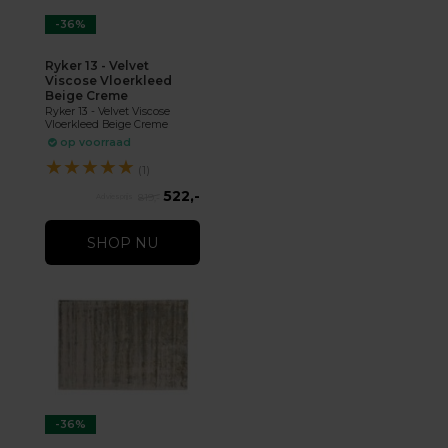
-36%
Ryker 13 - Velvet
Viscose Vloerkleed
Beige Creme
Ryker 13 - Velvet Viscose
Vloerkleed Beige Creme
op voorraad
★
★
★
★
★
(1)
522,-
819,-
SHOP NU
-36%