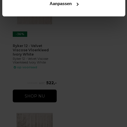
Aanpassen
-36%
Ryker 12 - Velvet
Viscose Vloerkleed
Ivory White
Ryker 12 - Velvet Viscose
Vloerkleed Ivory White
op voorraad
522,-
819,-
SHOP NU