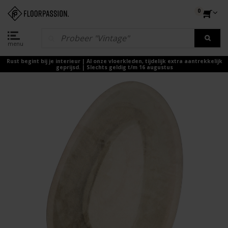
0
menu
Rust begint bij je interieur | Al onze vloerkleden, tijdelijk extra aantrekkelijk
geprijsd. | Slechts geldig t/m 16 augustus