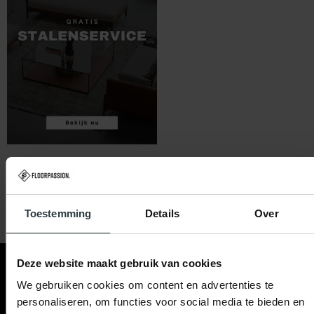
Toestemming
Details
Over
Deze website maakt gebruik van cookies
Contact & hulp
Klantenservice
Floorpassion
We gebruiken cookies om content en advertenties te
personaliseren, om functies voor social media te bieden en
Ma t/m Za 09:00 - 21:00
Betaalmogelijkheden
Blog