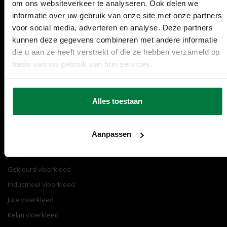
om ons websiteverkeer te analyseren. Ook delen we
030 207 2030
Contact
Merken
informatie over uw gebruik van onze site met onze partners
[email protected]
Garanties
Over ons
voor social media, adverteren en analyse. Deze partners
kunnen deze gegevens combineren met andere informatie
instagram
Reparatie
Sale
die u aan ze heeft verstrekt of die ze hebben verzameld op
facebook
Retourneren
Stalenservice
basis van uw gebruik van hun services.
pinterest
Veelgestelde vragen
Woonaccessoires
youtube
Verzending
Zakelijke klanten
Alles toestaan
Populair
Aanpassen
Fluffy vloerkleed
Gekleurd vloerkleed
Industrieel vloerkleed
Jute vloerkleed
Kelim vloerkleed