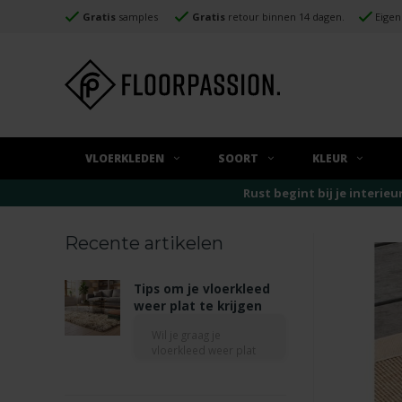
Gratis
samples
Gratis
retour binnen 14 dagen.
Eigen
VLOERKLEDEN
SOORT
KLEUR
Rust begint bij je interieu
Recente artikelen
Tips om je vloerkleed
weer plat te krijgen
Wil je graag je
vloerkleed weer plat
krijgen? De meest
natuurlijke oplossing
is geduld, leg het kleed