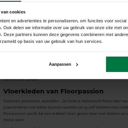
 van cookies
ent en advertenties te personaliseren, om functies voor social
. Ook delen we informatie over uw gebruik van onze site met on
Heb jij jouw kinderkamer al ingericht, maar kan de kamer een keer een
e. Deze partners kunnen deze gegevens combineren met andere i
uit de Floorpassion X Fred van Leer collectie. Geef de kamer bijvoorbee
erzameld op basis van uw gebruik van hun services.
Cream
vloerkleed.
Door de ultieme zachtheid is het lopen op deze vloerkleden voor jou en
vriendjes en vriendinnetjes is geen probleem, want door de geluidsdem
Aanpassen
Kun je niet kiezen tussen de verschillende soorten vloerkleden en ben
zachtst is? Wij hebben een
top 5 van onze zachtste vloerkleden
speciaal
favoriet hier tussen!
Vloerkleden van Floorpassion
Tuinieren, picknicken, wandelen... De lente is fantastisch! Maar laten we 
jouw kinderen ook lekker kunnen ravotten (en jij zelf stiekem ook). Dank
Floorpassion wordt dat een makkie! Geen gedoe meer met vlekken en v
mooie weer.