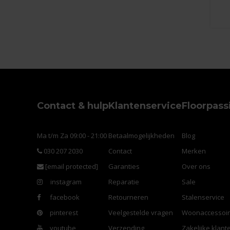
Contact & hulp
Klantenservice
Floorpass
Ma t/m Za 09:00 - 21:00
Betaalmogelijkheden
Blog
030 207 2030
Contact
Merken
[email protected]
Garanties
Over ons
instagram
Reparatie
Sale
facebook
Retourneren
Stalenservice
pinterest
Veelgestelde vragen
Woonaccessoi
youtube
Verzending
Zakelijke klant