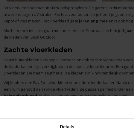
Dit vloerkleed bestaat uit 100% polypropyleen. De garens in dit materi
afwerend tegen UV stralen. Perfect voor buiten en je hoeft je geen zor
kapot of vies maken. Het vloerkleed gaat
jarenlang mee
en is ook nog
Mocht er toch iets mis gaan met het kleed, bij Floorpassion heb je
3 jaar
de kleden van Sisal Outdoor.
Zachte vloerkleden
Naast buitenkleden verkoopt Floorpassion ook zachte vloerkleden van h
de kinderkamer, zijn verkrijgbaar in de mooiste lente kleuren. Een goed
vloerkleden. De naam zegt het al: de kleden zijn kindvriendelijk door he
Wij hebben een Fay Soft vloerkleed voor iedere kinderkamer! Naast de v
een ruim aanbod aan ronde vloerkleden. Ze passen perfect onder een
beige vloerkleed
geef je je kinderkamer een sfeervolle, warme tint.
Details