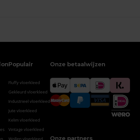
ion
Populair
Onze betaalwijzen
Fluffy vloerkleed
Gekleurd vloerkleed
Industrieel vloerkleed
Jute vloerkleed
Kelim vloerkleed
res
Vintage vloerkleed
Onze partners
en
Wollen vloerkleed