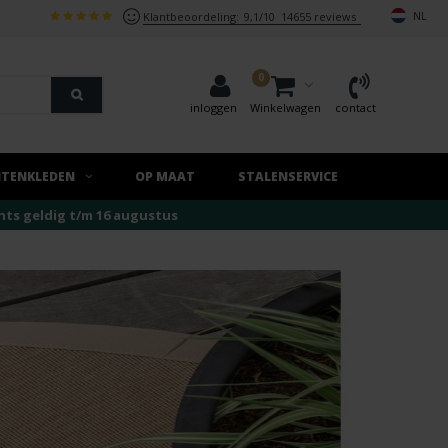
NL
Klantbeoordeling:
9,1/10
14655 reviews
0
inloggen
Winkelwagen
contact
ITENKLEDEN
OP MAAT
STALENSERVICE
echts geldig t/m 16 augustus