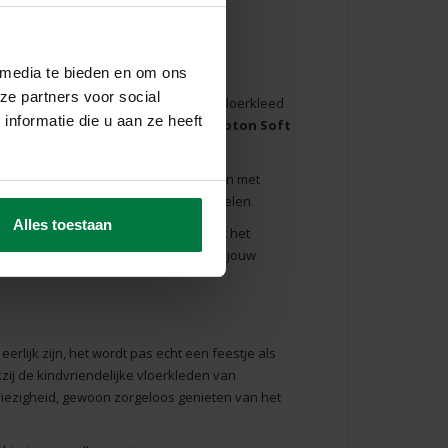
 media te bieden en om ons
ze partners voor social
 make-over gebruiken? Kies dan een vloerkleed
nformatie die u aan ze heeft
ld een zachte, roze look met het
Hampton Soft
 jouw kinderen een pretje. Erop spelen met
ping heb je minder lawaai van het spelen.
Alles toestaan
 je benieuwd welk vloerkleed nou echt het
 voor jou op een rij gezet. Wellicht zit jouw
eerlijk zijn, het wordt pas echt een feestje als
zij de kindvriendelijke vloerkleden van
iezigheid, gewoon zorgeloos genieten van het