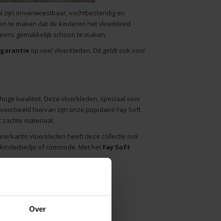
aal zijn onverwoestbaar, vochtbestendig en
gen te maken dat de kinderen het vloerkleed
 eens gemakkelijk schoon te maken.
 garantie
op veel vloerkleden. Dit geldt ook voor
oge kwaliteit.
Deze vloerkleden
, speciaal voor
 voorbeeld hiervan zijn onze populaire Fay Soft
t zachte materiaal.
ierkante vloerkleden heeft deze collectie ook
 kinderbedje of commode. Met het
Fay Soft
Over