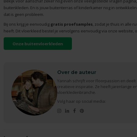
Bekijk voor aanschaf zeker nog even onze
veelgestelde vragen pagina
buitenkleden. En is jouw buitenterras of kinderkamer nog in ontwikkelin
dat is geen probleem.
Bij ons krijg je eenvoudig
gratis proefsamples
, zodat je thuis in alle
heeft. Dit vloerkleed bestel je vervolgens eenvoudig via onze website, 
Onze buitenvloerkleden
Over de auteur
Yannah schrijft voor Floorpassion en deelt 
creatieve inspiratie. Ze heeft jarenlange er
vloerkledenbranche.
Volg haar op social media: