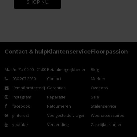
SHOP NU
Contact & hulp
Klantenservice
Floorpassion
Ma t/m Za 09:00 - 21:00
Betaalmogelijkheden
Blog
030 207 2030
Contact
Merken
[email protected]
Garanties
Over ons
instagram
Reparatie
Sale
facebook
Retourneren
Stalenservice
pinterest
Veelgestelde vragen
Woonaccessoires
youtube
Verzending
Zakelijke klanten