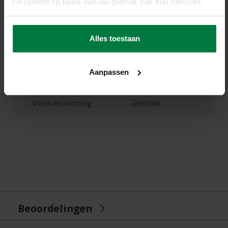
verzameld op basis van uw gebruik van hun services.
Productietechniek:
Machinaal Geweven
Productieland:
Nederland
Alles toestaan
Garantie:
2 Jaar Fabrieksgarantie
Aanpassen
Patroon:
Effen
Vloerverwarming:
Geschikt
Beoordelingen