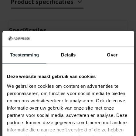
Product specificaties
Specificaties
Artikelnaam:
Sisal Outdoor
Toestemming
Details
Over
Merk:
Floorpassion
Kleur:
Deze website maakt gebruik van cookies
We gebruiken cookies om content en advertenties te
21, Lichtgrijs Met Lichtgrijze Band
personaliseren, om functies voor social media te bieden
en om ons websiteverkeer te analyseren. Ook delen we
Materiaal:
100% Polypropyleen
informatie over uw gebruik van onze site met onze
Band:
Polypropyleen
partners voor social media, adverteren en analyse. Deze
partners kunnen deze gegevens combineren met andere
Dikte:
Ca. 0,5 Cm
informatie die u aan ze heeft verstrekt of die ze hebben