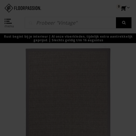
0
menu
Rust begint bij je interieur | Al onze vloerkleden, tijdelijk extra aantrekkelijk
geprijsd. | Slechts geldig t/m 16 augustus