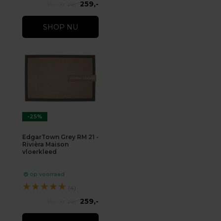
259,-
345,-
SHOP NU
-25%
EdgarTown Grey RM 21 -
Rivièra Maison
vloerkleed
op voorraad
★
★
★
★
★
(4)
259,-
345,-