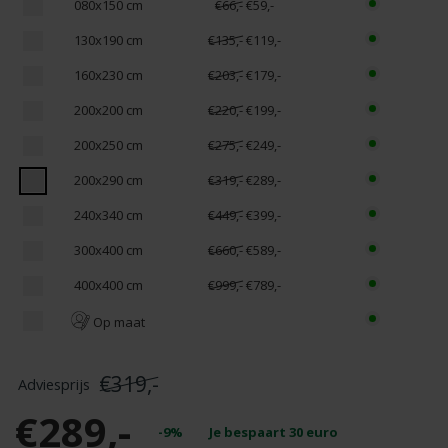
080x150 cm
€66,-
€59,-
130x190 cm
€135,-
€119,-
160x230 cm
€203,-
€179,-
200x200 cm
€220,-
€199,-
200x250 cm
€275,-
€249,-
200x290 cm
€319,-
€289,-
240x340 cm
€449,-
€399,-
300x400 cm
€660,-
€589,-
400x400 cm
€999,-
€789,-
Op maat
€319,-
€289,-
-9%
Je bespaart
30
euro