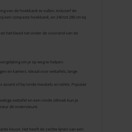
ng van de hoekbank te vullen, inclusief de
ij een compacte hoekbank, en 240 tot 280 cm bij
 van het kleed net onder de voorrand van de
vergelijking om je op weg te helpen:
gen en kamers. Ideaal voor eettafels, lange
 accent of bij ronde meubels en tafels. Populair
ekige eettafel en een ronde zithoek kun je
ieur dit ondersteunt.
ante keuze. Het heeft de zachte lijnen van een