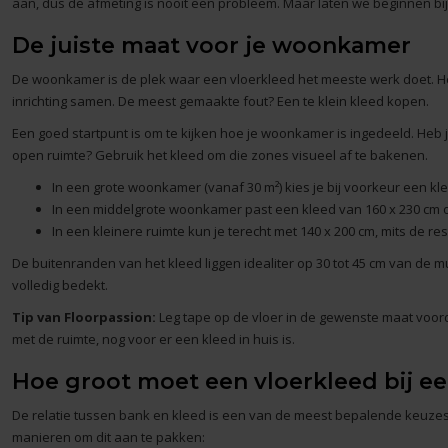
aan, dus de afmeting is nooit een probleem. Maar laten we beginnen bij 
De juiste maat voor je woonkamer
De
woonkamer
is de plek waar een vloerkleed het meeste werk doet. He
inrichting samen. De meest gemaakte fout? Een te klein kleed kopen.
Een goed startpunt is om te kijken hoe je woonkamer is ingedeeld. Heb 
open ruimte? Gebruik het kleed om die zones visueel af te bakenen.
In een grote woonkamer (vanaf 30 m²) kies je bij voorkeur een kle
In een middelgrote woonkamer past een kleed van 160 x 230 cm o
In een kleinere ruimte kun je terecht met 140 x 200 cm, mits de r
De buitenranden van het kleed liggen idealiter op 30 tot 45 cm van de mu
volledig bedekt.
Tip van Floorpassion:
Leg tape op de vloer in de gewenste maat voorda
met de ruimte, nog voor er een kleed in huis is.
Hoe groot moet een vloerkleed bij ee
De relatie tussen
bank en kleed
is een van de meest bepalende keuzes 
manieren om dit aan te pakken: