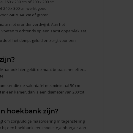
l 160 x 230 cm of 200 x 200 cm.
f 240 x 300 cm werkt goed.
voor 240 x 340 cm of groter.
maar niet eronder verdwijnt. Aan het
je voeten 's ochtends op een zacht oppervlak zet.
rdeel: het dempt geluid en zorgt voor een
zijn?
aar ook hier geldt: de maat bepaalt het effect.
te.
iameter die de salontafel met minimaal 50 cm
nt in een kamer, dan is een diameter van 200 tot
en hoekbank zijn?
gt om zorgvuldige maatvoering. In tegenstelling
orm bij een hoekbank een mooie tegenhanger aan