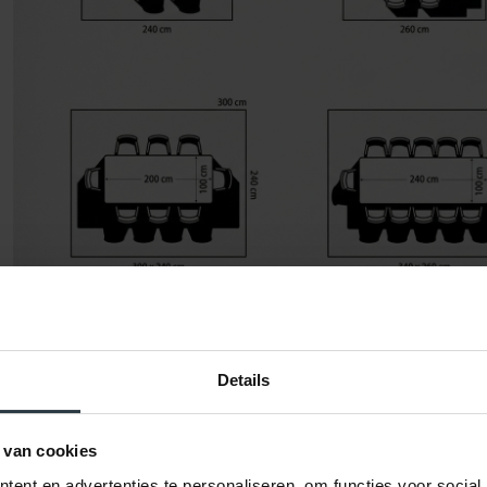
De vuistregel is simpel: tel aan alle kanten 60 tot 70 cm op bij de afmeti
achteren schuiven zonder van het kleed te glijden.
Details
Tafelmaat
Aanbevolen maat
140 x 80 cm
240 x 200 cm
 van cookies
160 x 90 cm
260 x 200 cm
ent en advertenties te personaliseren, om functies voor social