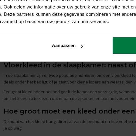
. Ook delen we informatie over uw gebruik van onze site met on
200 x 100 cm
300 x 240 cm
e. Deze partners kunnen deze gegevens combineren met andere i
erzameld op basis van uw gebruik van hun services.
240 x 100 cm
340 x 260 cm
Ronde tafel ø 120 cm
Rond kleed ø 250 cm
Heb je een tafel in een niet-standaard maat? Bij Floorpassion bestel je e
Aanpassen
hebt.
Vloerkleed in de slaapkamer: naast o
In de
slaapkamer
zijn er twee populaire manieren om een vloerkleed te 
deels onder het bed ligt, of je gaat voor kleine lopers aan weerszijden 
Een groot kleed onder het bed geeft de kamer een verzorgde, samenha
om het kleed zo te kiezen dat er aan de zijkanten en aan het voeteneinde 
Hoe groot moet een kleed onder een 
De maat van het kleed hangt direct af van de bedmaat en hoe veel je ro
je op weg: