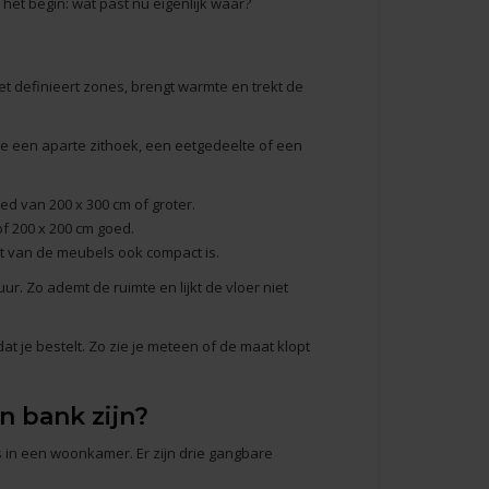
het begin: wat past nu eigenlijk waar?
t definieert zones, brengt warmte en trekt de
je een aparte zithoek, een eetgedeelte of een
ed van 200 x 300 cm of groter.
f 200 x 200 cm goed.
est van de meubels ook compact is.
ur. Zo ademt de ruimte en lijkt de vloer niet
t je bestelt. Zo zie je meteen of de maat klopt
n bank zijn?
in een woonkamer. Er zijn drie gangbare