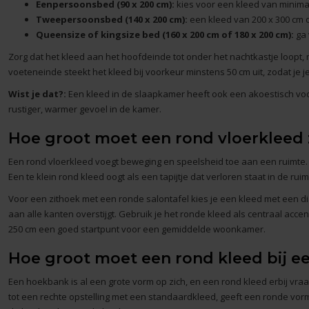
Eenpersoonsbed (90 x 200 cm):
kies voor een kleed van minimaa
Tweepersoonsbed (140 x 200 cm):
een kleed van 200 x 300 cm o
Queensize of kingsize bed (160 x 200 cm of 180 x 200 cm):
ga 
Zorg dat het kleed aan het hoofdeinde tot onder het nachtkastje loopt, 
voeteneinde steekt het kleed bij voorkeur minstens 50 cm uit, zodat je 
Wist je dat?:
Een kleed in de slaapkamer heeft ook een akoestisch voo
rustiger, warmer gevoel in de kamer.
Hoe groot moet een rond vloerkleed 
Een
rond vloerkleed
voegt beweging en speelsheid toe aan een ruimte. M
Een te klein rond kleed oogt als een tapijtje dat verloren staat in de ruim
Voor een zithoek met een ronde salontafel kies je een kleed met een d
aan alle kanten overstijgt. Gebruik je het ronde kleed als centraal acce
250 cm een goed startpunt voor een gemiddelde woonkamer.
Hoe groot moet een rond kleed bij e
Een hoekbank is al een grote vorm op zich, en een rond kleed erbij vraa
tot een rechte opstelling met een standaardkleed, geeft een ronde v