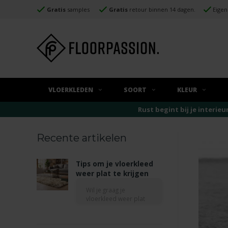
Gratis
samples
Gratis
retour binnen 14 dagen.
Eigen
VLOERKLEDEN
SOORT
KLEUR
Rust begint bij je interieu
Recente artikelen
Tips om je vloerkleed
weer plat te krijgen
Wil je graag je
vloerkleed weer plat
krijgen? De meest
natuurlijke oplossing
is geduld, leg het kleed