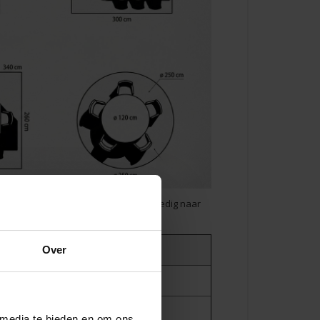
ngen van je tafel. Zo kan een stoel volledig naar
Over
Aantal personen
4 personen
6 personen
 media te bieden en om ons