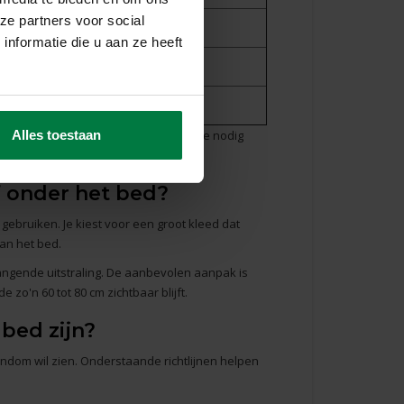
ze partners voor social
8 personen
nformatie die u aan ze heeft
10 personen
4 tot 6 personen
lk kleed in de
exacte afmeting
die je nodig
Alles toestaan
f onder het bed?
gebruiken. Je kiest voor een groot kleed dat
van het bed.
ngende uitstraling. De aanbevolen aanpak is
zo'n 60 tot 80 cm zichtbaar blijft.
bed zijn?
ndom wil zien. Onderstaande richtlijnen helpen