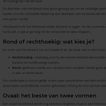
de hoekige lijn van de bank.
De diameter van het kleed moet groot genoeg zijn om de volledige openi
ruimte voor de salontafel. Reken op een diameter van minimaal 200 cm b
een groter model.
Het kleed hoeft niet helemaal onder de bank te liggen. Als de voorkant
bank valt, is dat al genoeg om de compositie te laten kloppen.
Rond of rechthoekig: wat kies je?
De vorm van het kleed is net zo bepalend als de maat. Hier is een korte 
Rechthoekig:
veelzijdig, past bij de meeste meubelsamenstellin
banken en rechthoekige kamers.
Rond:
geeft een ruimte een dynamischer karakter. Werkt goed als
in eet- en leefhoeken.
Een combinatie is ook mogelijk: in een open woonkamer met een rechtho
prima twee verschillende vormen gebruiken, zolang de rest van het inter
Ovaal: het beste van twee vormen
Een
ovaal vloerkleed
wordt nog weleens vergeten, maar is een interess