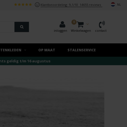
NL
Klantbeoordeling:
9,1/10
14655 reviews
0
inloggen
Winkelwagen
contact
ITENKLEDEN
OP MAAT
STALENSERVICE
echts geldig t/m 16 augustus