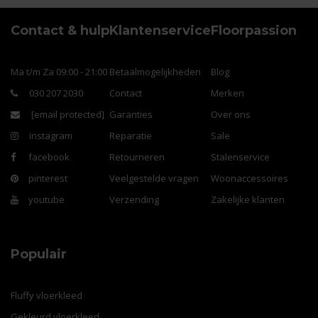
Contact & hulp
Klantenservice
Floorpassion
Ma t/m Za 09:00 - 21:00
Betaalmogelijkheden
Blog
030 207 2030
Contact
Merken
[email protected]
Garanties
Over ons
instagram
Reparatie
Sale
facebook
Retourneren
Stalenservice
pinterest
Veelgestelde vragen
Woonaccessoires
youtube
Verzending
Zakelijke klanten
Populair
Fluffy vloerkleed
Gekleurd vloerkleed