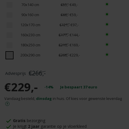
70x140 cm
€55,-
€49,-
90x160 cm
€66,-
€59,-
120x170 cm
€121,-
€97,-
160x230 cm
€177,-
€144,-
180x250 cm
€210,-
€169,-
200x290 cm
€266,-
€229,-
€266,-
€229,-
-14%
Je bespaart
37
euro
Vandaag besteld,
dinsdag
in huis. Of kies voor gewenste leverdag
Gratis
bezorging
Je krijgt
2 jaar
garantie op je vloerkleed