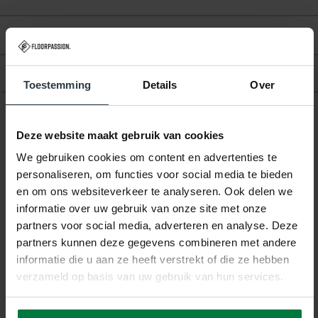
Beoordelingen
Product
Toestemming
Details
Over
Gerelateerde producten
Deze website maakt gebruik van cookies
We gebruiken cookies om content en advertenties te
personaliseren, om functies voor social media te bieden
en om ons websiteverkeer te analyseren. Ook delen we
informatie over uw gebruik van onze site met onze
partners voor social media, adverteren en analyse. Deze
partners kunnen deze gegevens combineren met andere
informatie die u aan ze heeft verstrekt of die ze hebben
-20%
verzameld op basis van uw gebruik van hun services.
Fay Soft White - zacht
vloerkleed