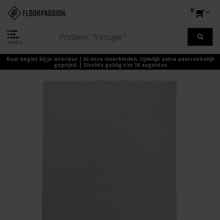
0
menu
Rust begint bij je interieur | Al onze vloerkleden, tijdelijk extra aantrekkelijk
geprijsd. | Slechts geldig t/m 16 augustus