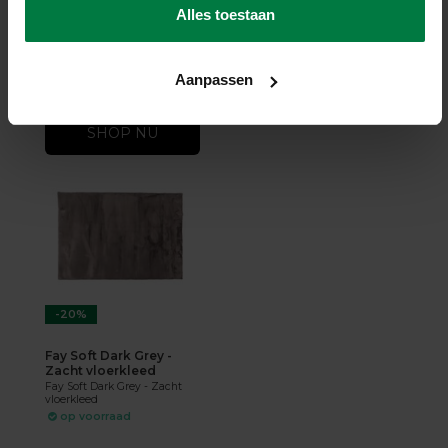
Fay Soft White - zacht
Alles toestaan
vloerkleed
op voorraad
★
★
★
★
★
(5)
Aanpassen
144,-
177,-
SHOP NU
-20%
Fay Soft Dark Grey -
Zacht vloerkleed
Fay Soft Dark Grey - Zacht
vloerkleed
op voorraad