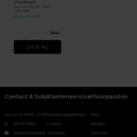
vloerkleed
Fay Soft Grey 21 - Zacht
vloerkleed
op voorraad
144,-
177,-
SHOP NU
Contact & hulp
Klantenservice
Floorpassion
Ma t/m Za 09:00 - 21:00
Betaalmogelijkheden
Blog
030 207 2030
Contact
Merken
[email protected]
Garanties
Over ons