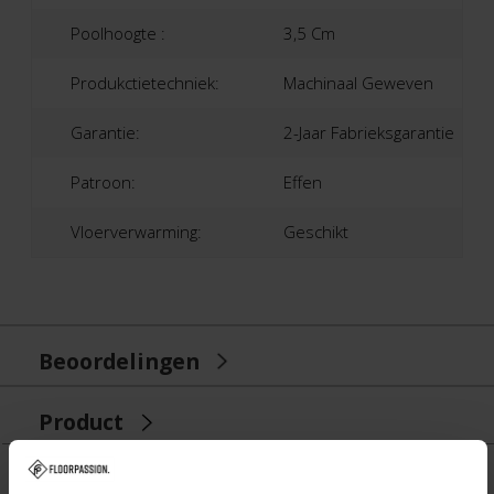
Poolhoogte :
3,5 Cm
Produkctietechniek:
Machinaal Geweven
Garantie:
2-Jaar Fabrieksgarantie
Patroon:
Effen
Vloerverwarming:
Geschikt
Beoordelingen
Product