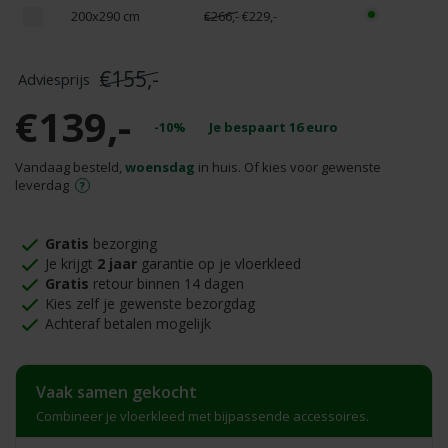
200x290 cm
€266,-
€229,-
€155,-
€139,-
-10%
Je bespaart
16
euro
Vandaag besteld,
woensdag
in huis. Of kies voor gewenste
leverdag
Gratis
bezorging
Je krijgt
2 jaar
garantie op je vloerkleed
Gratis
retour binnen 14 dagen
Kies zelf je gewenste bezorgdag
Achteraf betalen mogelijk
Vaak samen gekocht
Combineer je vloerkleed met bijpassende accessoires.