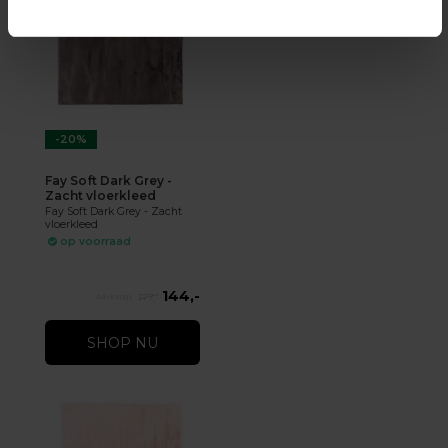
-20%
Fay Soft Dark Grey -
Zacht vloerkleed
Fay Soft Dark Grey - Zacht
vloerkleed
op voorraad
144,-
177,-
SHOP NU