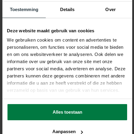
Gerelateerde producten
Toestemming
Details
Over
Deze website maakt gebruik van cookies
We gebruiken cookies om content en advertenties te
personaliseren, om functies voor social media te bieden
en om ons websiteverkeer te analyseren. Ook delen we
-20%
informatie over uw gebruik van onze site met onze
partners voor social media, adverteren en analyse. Deze
Fay Soft White - zacht
partners kunnen deze gegevens combineren met andere
vloerkleed
Fay Soft White - zacht
informatie die u aan ze heeft verstrekt of die ze hebben
vloerkleed
verzameld op basis van uw gebruik van hun services.
op voorraad
★
★
★
★
★
(5)
144,-
177,-
Alles toestaan
SHOP NU
Aanpassen