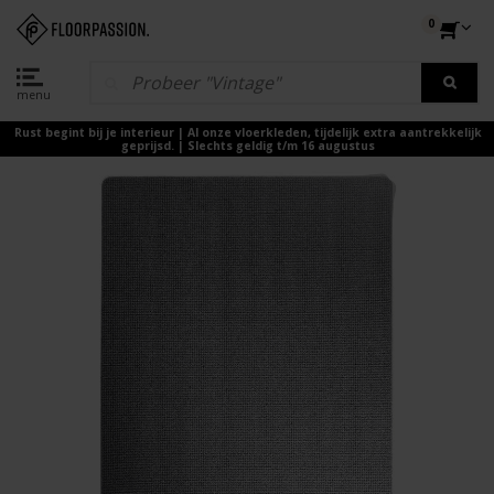
0
menu
Rust begint bij je interieur | Al onze vloerkleden, tijdelijk extra aantrekkelijk
geprijsd. | Slechts geldig t/m 16 augustus