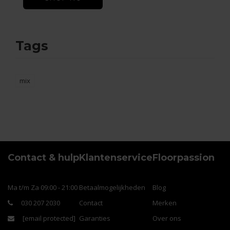
Tags
mix
Contact & hulp
Klantenservice
Floorpassion
Ma t/m Za 09:00 - 21:00
Betaalmogelijkheden
Blog
030 207 2030
Contact
Merken
[email protected]
Garanties
Over ons