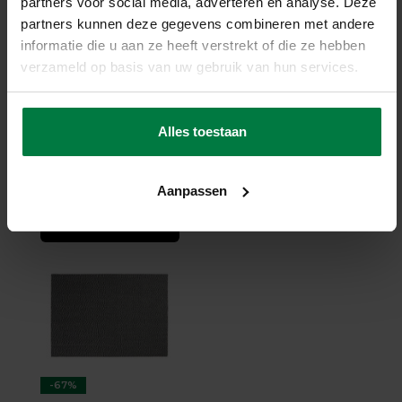
partners voor social media, adverteren en analyse. Deze
partners kunnen deze gegevens combineren met andere
-68%
informatie die u aan ze heeft verstrekt of die ze hebben
verzameld op basis van uw gebruik van hun services.
Arctic Life 17 - Wollen
vloerkleed
Arctic Life 17 - Wollen
vloerkleed
Alles toestaan
2-weken levertijd
299,-
922,-
Aanpassen
SHOP NU
-67%