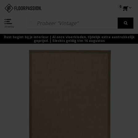
0
menu
Rust begint bij je interieur | Al onze vloerkleden, tijdelijk extra aantrekkelijk
geprijsd. | Slechts geldig t/m 16 augustus