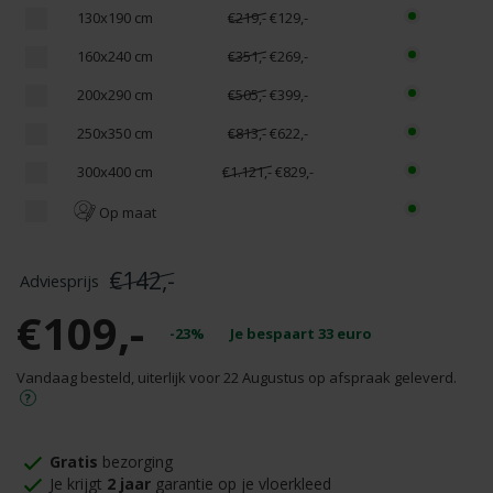
130x190 cm
€219,-
€129,-
160x240 cm
€351,-
€269,-
200x290 cm
€505,-
€399,-
250x350 cm
€813,-
€622,-
300x400 cm
€1.121,-
€829,-
Op maat
€142,-
€109,-
-23%
Je bespaart
33
euro
Vandaag besteld, uiterlijk voor 22 Augustus op afspraak geleverd.
Gratis
bezorging
Je krijgt
2 jaar
garantie op je vloerkleed