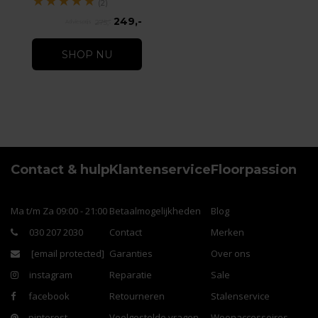
★
★
★
★
★
(2)
249,-
275,-
SHOP NU
Contact & hulp
Klantenservice
Floorpassion
Ma t/m Za 09:00 - 21:00
Betaalmogelijkheden
Blog
030 207 2030
Contact
Merken
[email protected]
Garanties
Over ons
instagram
Reparatie
Sale
facebook
Retourneren
Stalenservice
pinterest
Veelgestelde vragen
Woonaccessoires