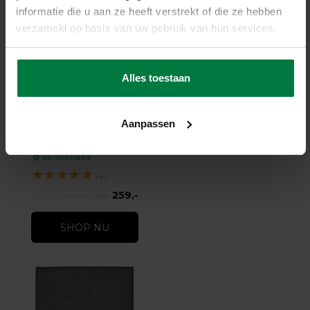
informatie die u aan ze heeft verstrekt of die ze hebben
verzameld op basis van uw gebruik van hun services.
-25%
Alles toestaan
EdgarTown Grey RM 21 -
Rivièra Maison
Aanpassen
vloerkleed
op voorraad
★
★
★
★
★
(4)
259,-
345,-
SHOP NU