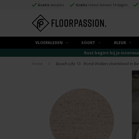
Gratis
samples
Gratis
retour binnen 14 dagen.
VLOERKLEDEN
SOORT
KLEUR
Rust begint bij je interieu
Home
Beach Life 13 - Rond Wollen vloerkleed in Bei