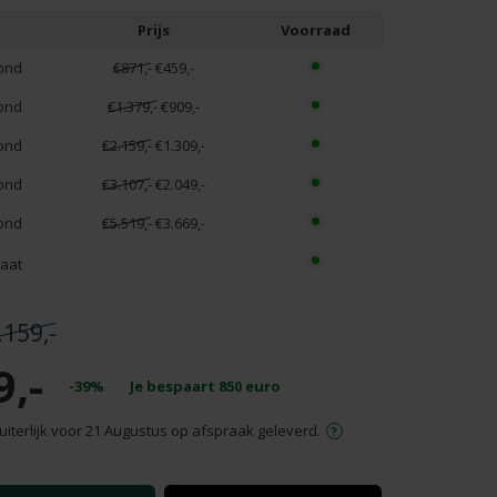
t
Prijs
Voorraad
ond
€871,-
€459,-
ond
€1.379,-
€909,-
ond
€2.159,-
€1.309,-
ond
€3.107,-
€2.049,-
ond
€5.519,-
€3.669,-
aat
.159,-
9,-
-39%
Je bespaart
850
euro
uiterlijk voor 21 Augustus op afspraak geleverd.