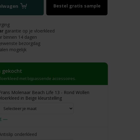
kelwagen
Bestel gratis sample
rging
ar
garantie op je vloerkleed
r binnen 14 dagen
 gewenste bezorgdag
alen mogelijk
 gekocht
loerkleed met bijpassende accessoires.
Frans Molenaar Beach Life 13 - Rond Wollen
vloerkleed in Beige kleurstelling
€ —
Antislip onderkleed