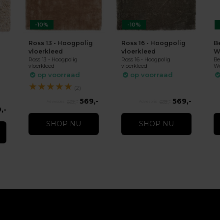
-10%
-10%
Ross 13 - Hoogpolig
Ross 16 - Hoogpolig
B
vloerkleed
vloerkleed
W
Ross 13 - Hoogpolig
Ross 16 - Hoogpolig
Be
vloerkleed
vloerkleed
Wo
op voorraad
op voorraad
★
★
★
★
★
(2)
569,-
569,-
632,-
632,-
,-
SHOP NU
SHOP NU