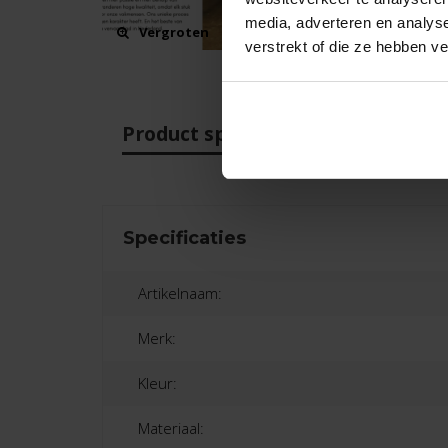
media, adverteren en analys
Vergroten
verstrekt of die ze hebben v
Product specificaties
Beo
Specificaties
Artikelnaam:
Merk:
Kleur:
Materiaal: