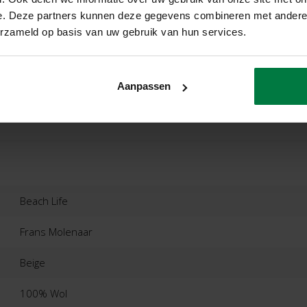
e. Deze partners kunnen deze gegevens combineren met andere i
erzameld op basis van uw gebruik van hun services.
Aanpassen
ordelingen
Product
Beach Life
Frans Molenaar
Beige
100% Wol