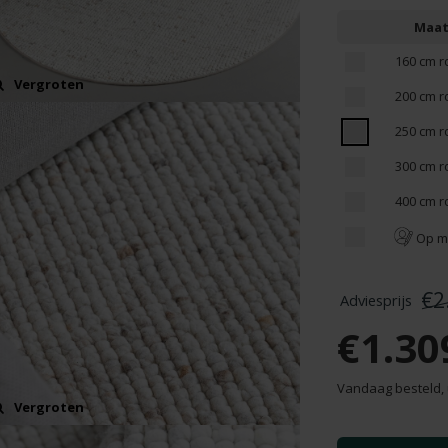
Maa
160 cm r
Vergroten
200 cm r
250 cm r
300 cm r
400 cm r
Op m
€2
€1.30
Vandaag besteld, 
Vergroten