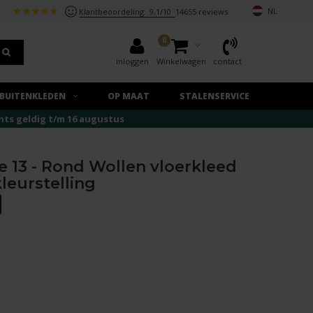
NL
Klantbeoordeling:
9,1/10
14655 reviews
0
inloggen
Winkelwagen
contact
BUITENKLEDEN
OP MAAT
STALENSERVICE
echts geldig t/m 16 augustus
e 13 - Rond Wollen vloerkleed
kleurstelling