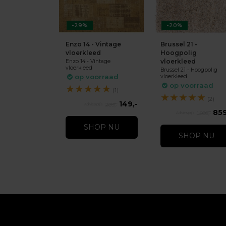
-29%
-20%
Enzo 14 - Vintage
Brussel 21 -
vloerkleed
Hoogpolig
vloerkleed
Enzo 14 - Vintage
vloerkleed
Brussel 21 - Hoogpolig
op voorraad
vloerkleed
op voorraad
★
★
★
★
★
(1)
★
★
★
★
★
(2)
149,-
209,-
859
1.095,-
SHOP NU
SHOP NU