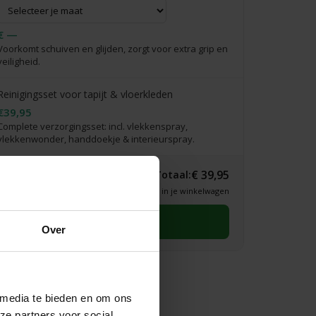
€ —
Voorkomt schuiven en glijden, zorgt voor extra grip en
veiligheid.
Reinigingsset voor tapijt & vloerkleden
€39,95
Complete verzorgingsset: incl. vlekkenspray,
vlekkenwonder, handdoekje & interieurspray.
€ 39,95
Totaal:
* Definitieve prijs zie je in je winkelwagen
Selecteer eerst een maat
Over
 media te bieden en om ons
ze partners voor social