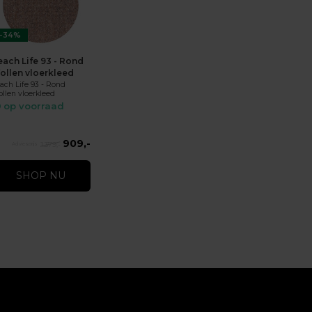
-34%
each Life 93 - Rond
ollen vloerkleed
ach Life 93 - Rond
llen vloerkleed
op voorraad
909,-
1.379,-
SHOP NU