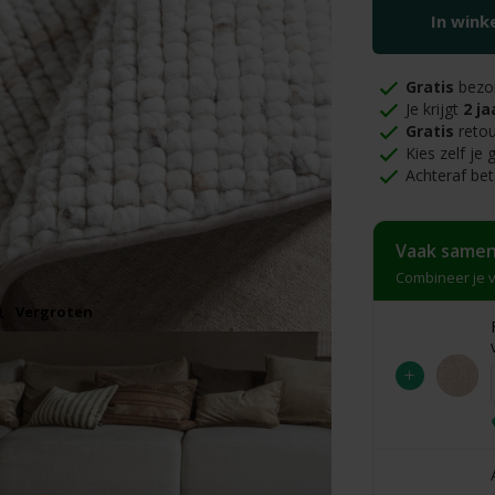
In win
Gratis
bezo
Je krijgt
2 ja
Gratis
retou
Kies zelf je
Achteraf bet
Vaak samen
Combineer je v
Vergroten
+