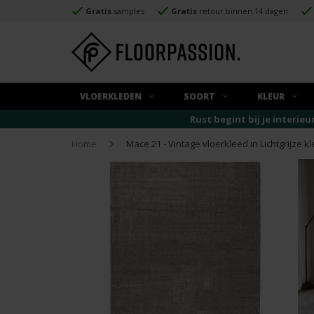
Gratis
samples
Gratis
retour binnen 14 dagen.
VLOERKLEDEN
SOORT
KLEUR
Rust begint bij je interieu
Home
Mace 21 - Vintage vloerkleed in Lichtgrijze kl