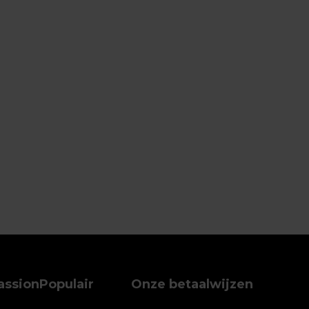
assion
Populair
Onze betaalwijzen