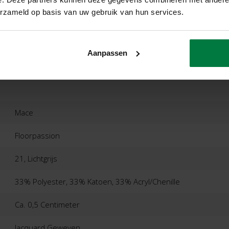
erzameld op basis van uw gebruik van hun services.
ordelingen
Product
Aanpassen
Mace
Floorpassion
21, Lichtgrijs
33% Polyester, 33% Katoen, 33% Acryl/Chenille
Ca. 0,5 Centimeter
Jacquard Geweven