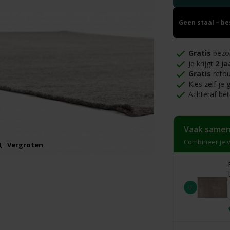
Geen staal – b
Gratis
bezo
Je krijgt
2 ja
Gratis
retou
Kies zelf je
Achteraf bet
Vaak samen
Combineer je v
Vergroten
+