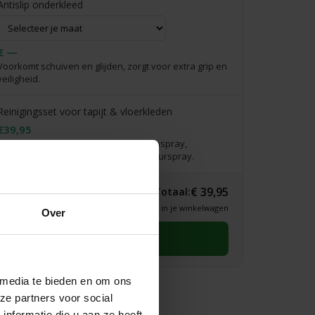
Antislip onderkleed
€ —
Voorkomt schuiven en glijden, zorgt voor extra grip en
veiligheid.
Reinigingsset voor tapijt & vloerkleden
€39,95
Complete verzorgingsset: incl. vlekkenspray,
vlekkenwonder, handdoekje & interieurspray.
€ 39,95
Totaal:
* Definitieve prijs zie je in je winkelwagen
Over
Selecteer eerst een maat
 media te bieden en om ons
ze partners voor social
nformatie die u aan ze heeft