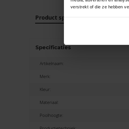
verstrekt of die ze hebben v
Product specificaties
Beo
Specificaties
Artikelnaam:
Merk:
Kleur:
Materiaal:
Poolhoogte:
Productietechniek: