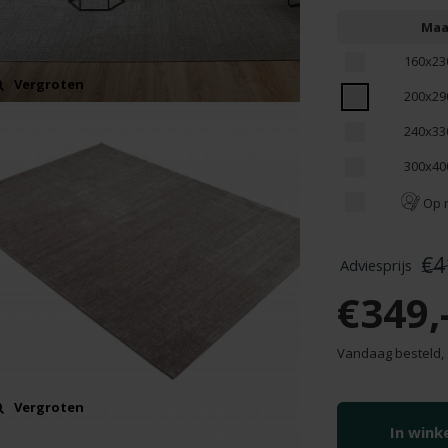
Maa
160x23
Vergroten
200x29
240x33
300x40
Op 
€4
€349,
Vandaag besteld,
Vergroten
In win