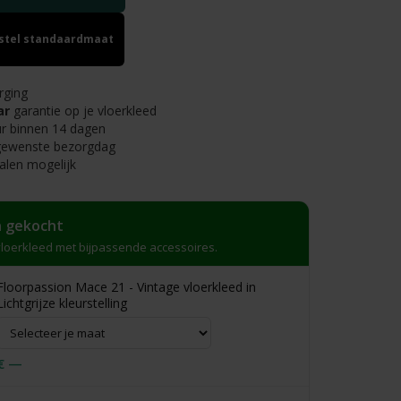
estel standaardmaat
rging
ar
garantie op je vloerkleed
r binnen 14 dagen
 gewenste bezorgdag
alen mogelijk
 gekocht
loerkleed met bijpassende accessoires.
Floorpassion Mace 21 - Vintage vloerkleed in
Lichtgrijze kleurstelling
€ —