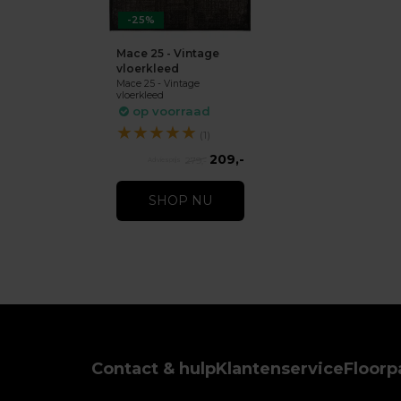
-25%
Mace 25 - Vintage
vloerkleed
Mace 25 - Vintage
vloerkleed
op voorraad
★
★
★
★
★
(1)
209,-
279,-
SHOP NU
Contact & hulp
Klantenservice
Floorp