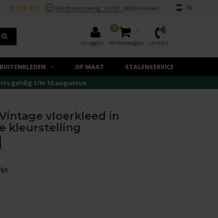
NL
Klantbeoordeling:
9,1/10
14655 reviews
0
inloggen
Winkelwagen
contact
BUITENKLEDEN
OP MAAT
STALENSERVICE
echts geldig t/m 16 augustus
 Vintage vloerkleed in
e kleurstelling
ijs