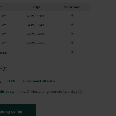
t
Prijs
Voorraad
0 cm
€279,-
€209,-
0 cm
€419,-
€349,-
0 cm
€599,-
€459,-
0 cm
€899,-
€755,-
maat
19,-
-
-17%
Je bespaart
70
euro
dinsdag
in huis. Of kies voor gewenste leverdag
kelwagen