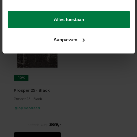
199,-
249,-
Alles toestaan
SHOP NU
Aanpassen
-10%
Prosper 25 - Black
Prosper 25 - Black
op voorraad
369,-
406,-