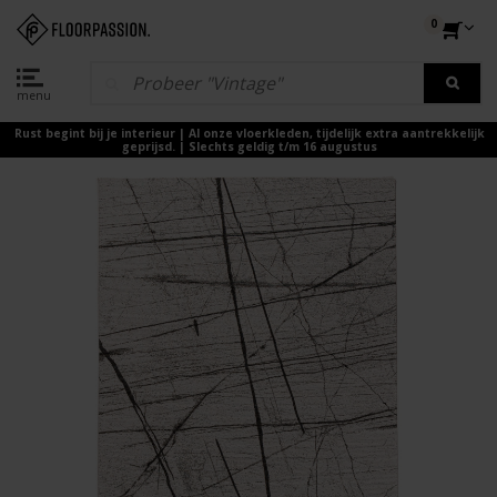
0
menu
Rust begint bij je interieur | Al onze vloerkleden, tijdelijk extra aantrekkelijk
geprijsd. | Slechts geldig t/m 16 augustus