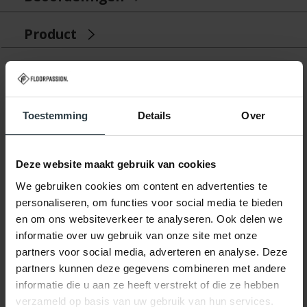
Product
Gerelateerde producten
Toestemming
Details
Over
Deze website maakt gebruik van cookies
We gebruiken cookies om content en advertenties te
personaliseren, om functies voor social media te bieden
-20%
en om ons websiteverkeer te analyseren. Ook delen we
informatie over uw gebruik van onze site met onze
Hailey 25 - Geometrisch
partners voor social media, adverteren en analyse. Deze
vloerkleed
partners kunnen deze gegevens combineren met andere
Hailey 25 - Geometrisch
vloerkleed
informatie die u aan ze heeft verstrekt of die ze hebben
op voorraad
verzameld op basis van uw gebruik van hun services.
★
★
★
★
★
(1)