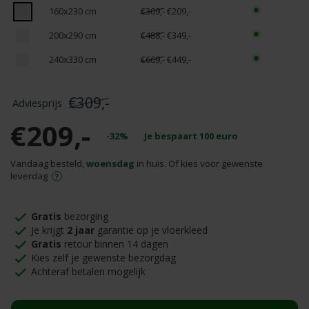
160x230 cm
€309,-
€209,-
200x290 cm
€488,-
€349,-
240x330 cm
€669,-
€449,-
€309,-
€209,-
-32%
Je bespaart
100
euro
Vandaag besteld,
woensdag
in huis. Of kies voor gewenste
leverdag
Gratis
bezorging
Je krijgt
2 jaar
garantie op je vloerkleed
Gratis
retour binnen 14 dagen
Kies zelf je gewenste bezorgdag
Achteraf betalen mogelijk