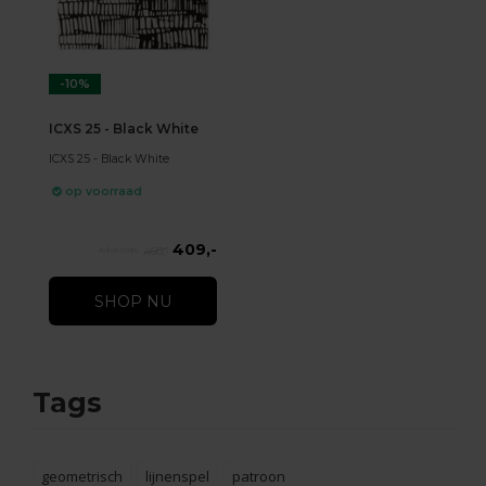
-10%
ICXS 25 - Black White
ICXS 25 - Black White
op voorraad
409,-
450,-
SHOP NU
Tags
geometrisch
lijnenspel
patroon