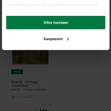
op voorraad
verzameld op basis van uw gebruik van hun services.
★
★
★
★
★
(5)
149,-
209,-
Alles toestaan
SHOP NU
Aanpassen
-10%
Réal 52 - Vintage
vloerkleed
Réal 52 - Vintage vloerkleed
op voorraad
249,-
277,-