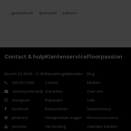
geometrisch
lijnenspel
patroon
Contact & hulp
Klantenservice
Floorpassion
Ma t/m Za 09:00 - 21:00
Betaalmogelijkheden
Blog
030 207 2030
Contact
Merken
[email protected]
Garanties
Over ons
instagram
Reparatie
Sale
facebook
Retourneren
Stalenservice
pinterest
Veelgestelde vragen
Woonaccessoires
youtube
Verzending
Zakelijke klanten