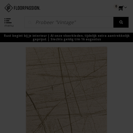
0
menu
Rust begint bij je interieur | Al onze vloerkleden, tijdelijk extra aantrekkelijk
geprijsd. | Slechts geldig t/m 16 augustus