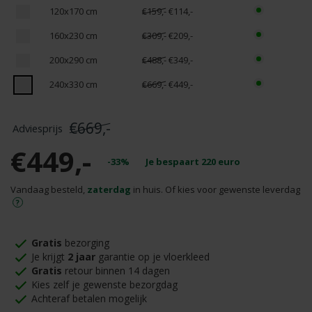
120x170 cm
€159,-
€114,-
160x230 cm
€309,-
€209,-
200x290 cm
€488,-
€349,-
240x330 cm
€669,-
€449,-
€669,-
€449,-
-33%
Je bespaart
220
euro
Vandaag besteld,
zaterdag
in huis. Of kies voor gewenste leverdag
Gratis
bezorging
Je krijgt
2 jaar
garantie op je vloerkleed
Gratis
retour binnen 14 dagen
Kies zelf je gewenste bezorgdag
Achteraf betalen mogelijk