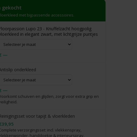
 gekocht
loerkleed met bijpassende accessoires.
Floorpassion Lupo 23 - Knuffelzacht hoogpolig
vloerkleed in elegant zwart, met lichtgrijze puntjes
€ —
Antislip onderkleed
€ —
Voorkomt schuiven en glijden, zorgt voor extra grip en
veiligheid.
Reinigingsset voor tapijt & vloerkleden
€39,95
Complete verzorgingsset: incl. vlekkenspray,
vlekkenwonder, handdoekje & interieurspray.