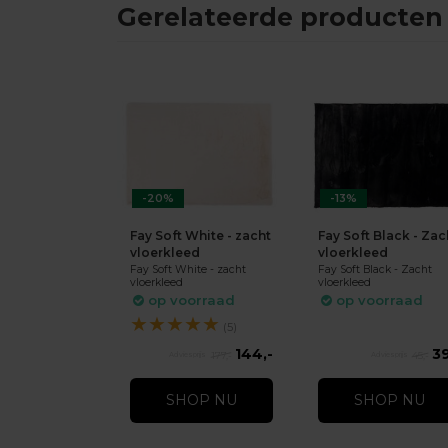
Gerelateerde producten
-20%
-13%
Fay Soft White - zacht
Fay Soft Black - Zac
vloerkleed
vloerkleed
Fay Soft White - zacht
Fay Soft Black - Zacht
vloerkleed
vloerkleed
op voorraad
op voorraad
★
★
★
★
★
(5)
144,-
39
177,-
45,-
SHOP NU
SHOP NU