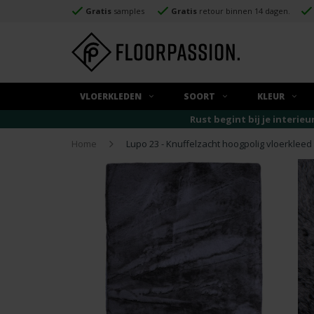
Gratis
samples
Gratis
retour binnen 14 dagen.
VLOERKLEDEN
SOORT
KLEUR
Rust begint bij je interieu
Home
Lupo 23 - Knuffelzacht hoogpolig vloerkleed i