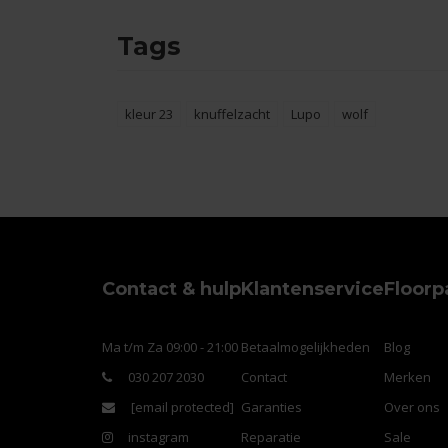
Tags
kleur 23
knuffelzacht
Lupo
wolf
Contact & hulp
Klantenservice
Floorp
Ma t/m Za 09:00 - 21:00
Betaalmogelijkheden
Blog
030 207 2030
Contact
Merken
[email protected]
Garanties
Over ons
instagram
Reparatie
Sale