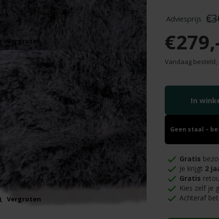
€3
€279,
Vergroten
Vandaag besteld,
In win
Geen staal – b
Gratis
bezo
Je krijgt
2 ja
Gratis
retou
Kies zelf je
Achteraf bet
Vergroten