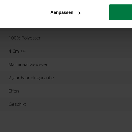
Floorpassion
Aanpassen
23 - Wolf Black/grey
100% Polyester
4 Cm +/-
Machinaal Geweven
2 Jaar Fabrieksgarantie
Effen
Geschikt