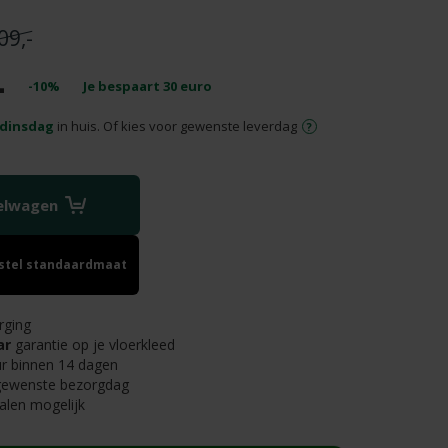
09,-
-
-10%
Je bespaart
30
euro
dinsdag
in huis. Of kies voor gewenste leverdag
kelwagen
estel standaardmaat
rging
ar
garantie op je vloerkleed
r binnen 14 dagen
 gewenste bezorgdag
alen mogelijk