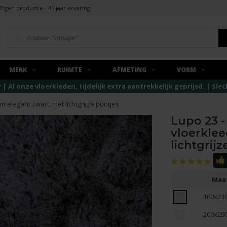
Eigen productie - 45 jaar ervaring
MERK
RUIMTE
AFMETING
VORM
r | Al onze vloerkleden, tijdelijk extra aantrekkelijk geprijsd. | Sl
n elegant zwart, met lichtgrijze puntjes
Lupo 23 -
vloerklee
lichtgrij
Maa
160x23
200x29