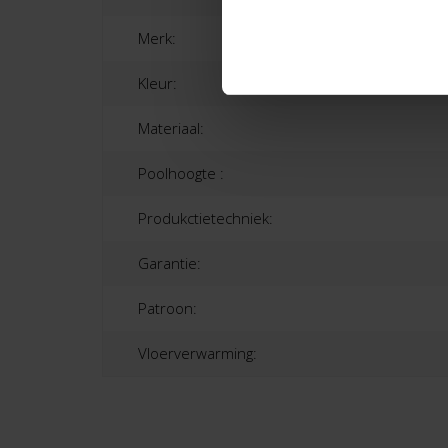
Merk:
Kleur:
Materiaal:
Poolhoogte :
Produkctietechniek:
Garantie:
Patroon:
Vloerverwarming: