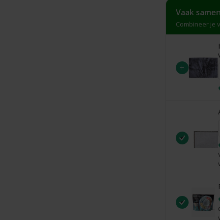
Vaak samen
Combineer je v
+