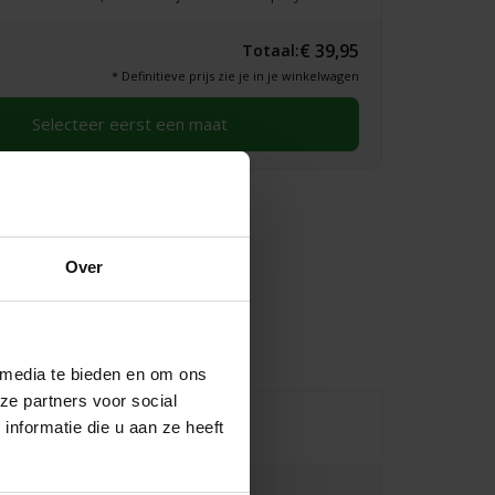
€ 39,95
Totaal:
* Definitieve prijs zie je in je winkelwagen
Selecteer eerst een maat
Over
 media te bieden en om ons
ze partners voor social
nformatie die u aan ze heeft