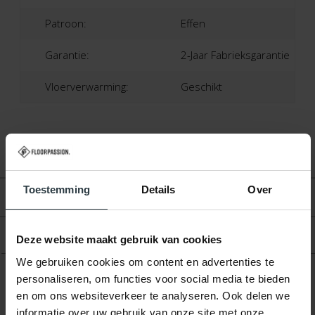
Patroon:
Effen
Garantie:
2-Jaar Fabrieksgarantie
Vloerverwarming:
Geschikt
Toestemming
Details
Over
Beoordelingen
Product
Deze website maakt gebruik van cookies
We gebruiken cookies om content en advertenties te
personaliseren, om functies voor social media te bieden
en om ons websiteverkeer te analyseren. Ook delen we
Gerelateerde producten
informatie over uw gebruik van onze site met onze