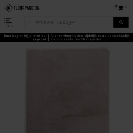
0
menu
Rust begint bij je interieur | Al onze vloerkleden, tijdelijk extra aantrekkelijk
geprijsd. | Slechts geldig t/m 16 augustus