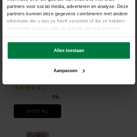
partners voor social media, adverteren en analyse. Deze
partners kunnen deze gegevens combineren met andere
informatie die u aan ze heeft verstrekt of die ze hebben
verzameld op basis van uw gebruik van hun services.
-35%
Alles toestaan
Faux Fur Plaid - Chalk
White 11
Aanpassen
Faux Fur Plaid - Chalk White
11
op voorraad
★
★
★
★
★
(3)
79,-
121,-
SHOP NU