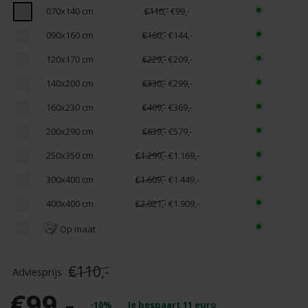
070x140 cm
€110,-
€99,-
090x160 cm
€160,-
€144,-
120x170 cm
€229,-
€209,-
140x200 cm
€330,-
€299,-
160x230 cm
€409,-
€369,-
200x290 cm
€639,-
€579,-
250x350 cm
€1.299,-
€1.169,-
300x400 cm
€1.609,-
€1.449,-
400x400 cm
€2.021,-
€1.909,-
Op maat
€110,-
€99,-
-10%
Je bespaart
11
euro