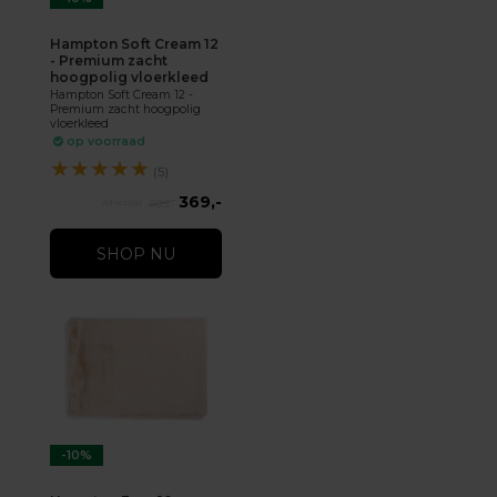
Hampton Soft Cream 12
- Premium zacht
hoogpolig vloerkleed
Hampton Soft Cream 12 -
Premium zacht hoogpolig
vloerkleed
op voorraad
★
★
★
★
★
(5)
369,-
409,-
SHOP NU
-10%