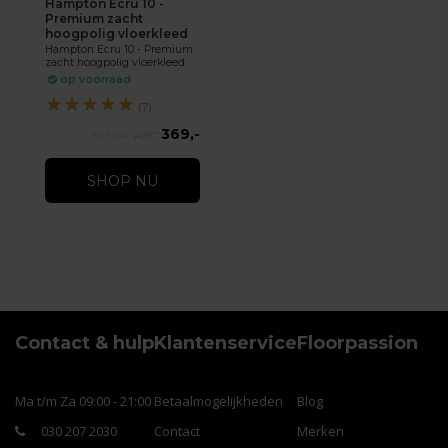
Hampton Ecru 10 -
Premium zacht
hoogpolig vloerkleed
Hampton Ecru 10 - Premium
zacht hoogpolig vloerkleed
op voorraad
★
★
★
★
★
(7)
369,-
409,-
SHOP NU
Contact & hulp
Klantenservice
Floorpassion
Ma t/m Za 09:00 - 21:00
Betaalmogelijkheden
Blog
030 207 2030
Contact
Merken