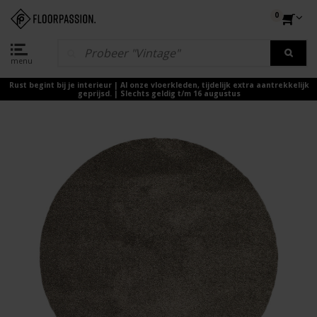
0
menu
Rust begint bij je interieur | Al onze vloerkleden, tijdelijk extra aantrekkelijk
geprijsd. | Slechts geldig t/m 16 augustus