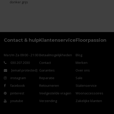
donker grijs
Contact & hulp
Klantenservice
Floorpassion
Ma t/m Za 09:00 - 21:00
Betaalmogelijkheden
Blog
030 207 2030
Contact
Merken
[email protected]
Garanties
Over ons
instagram
Reparatie
Sale
facebook
Retourneren
Stalenservice
pinterest
Veelgestelde vragen
Woonaccessoires
youtube
Verzending
Zakelijke klanten