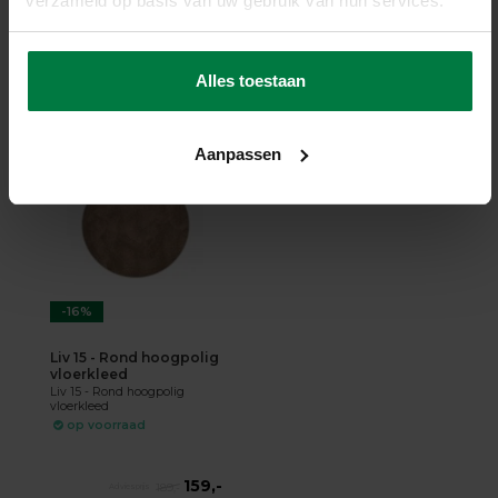
verzameld op basis van uw gebruik van hun services.
159,-
189,-
Alles toestaan
SHOP NU
Aanpassen
-16%
Liv 15 - Rond hoogpolig
vloerkleed
Liv 15 - Rond hoogpolig
vloerkleed
op voorraad
159,-
189,-