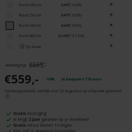
Rond 200 cm
€309,-
€249,-
Rond 250 cm
€479,-
€399,-
Rond 300 cm
€669,-
€559,-
Rond 400 cm
€1.583,-
€1.209,-
Op maat
€669,-
€559,-
-16%
Je bespaart
110
euro
Vandaag besteld, uiterlijk voor 22 Augustus op afspraak geleverd.
Gratis
bezorging
Je krijgt
2 jaar
garantie op je vloerkleed
Gratis
retour binnen 14 dagen
Kies zelf je gewenste bezorgdag