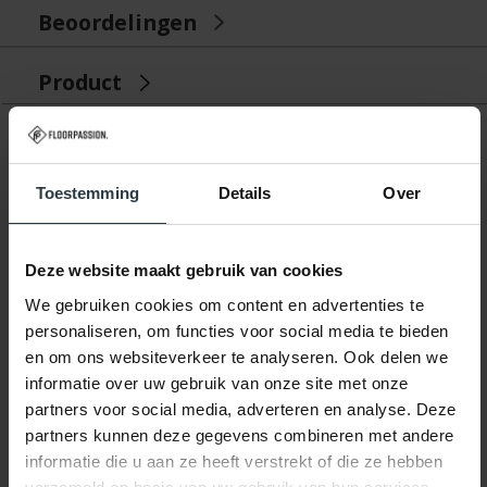
Beoordelingen
Product
Gerelateerde producten
Toestemming
Details
Over
Deze website maakt gebruik van cookies
We gebruiken cookies om content en advertenties te
personaliseren, om functies voor social media te bieden
en om ons websiteverkeer te analyseren. Ook delen we
-16%
informatie over uw gebruik van onze site met onze
partners voor social media, adverteren en analyse. Deze
Liv 11 - Rond hoogpolig
partners kunnen deze gegevens combineren met andere
vloerkleed
Liv 11 - Rond hoogpolig
informatie die u aan ze heeft verstrekt of die ze hebben
vloerkleed
op voorraad