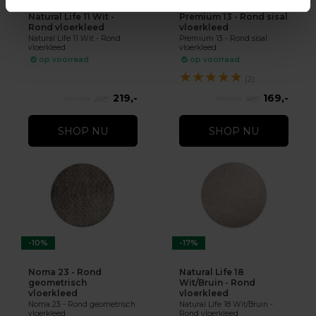
Natural Life 11 Wit -
Premium 13 - Rond sisal
Rond vloerkleed
vloerkleed
Natural Life 11 Wit - Rond
Premium 13 - Rond sisal
vloerkleed
vloerkleed
op voorraad
op voorraad
★
★
★
★
★
(2)
219,-
169,-
263,-
189,-
SHOP NU
SHOP NU
-10%
-17%
Noma 23 - Rond
Natural Life 18
geometrisch
Wit/Bruin - Rond
vloerkleed
vloerkleed
Noma 23 - Rond geometrisch
Natural Life 18 Wit/Bruin -
vloerkleed
Rond vloerkleed