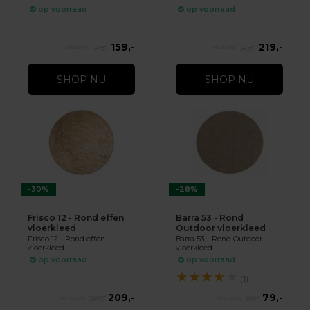
op voorraad
op voorraad
159,-
219,-
179,-
263,-
SHOP NU
SHOP NU
-30%
-28%
Frisco 12 - Rond effen
Barra 53 - Rond
vloerkleed
Outdoor vloerkleed
Frisco 12 - Rond effen
Barra 53 - Rond Outdoor
vloerkleed
vloerkleed
op voorraad
op voorraad
★
★
★
★
★
(1)
209,-
79,-
299,-
109,-