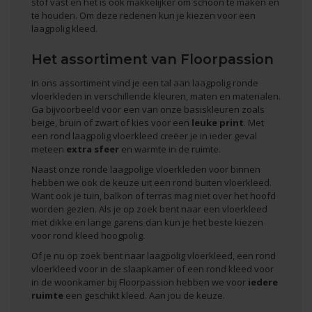
stof vast en het is ook makkelijker om schoon te maken en
te houden. Om deze redenen kun je kiezen voor een
laagpolig kleed
.
Het assortiment van Floorpassion
In ons assortiment vind je een tal aan laagpolig ronde
vloerkleden in verschillende kleuren, maten en materialen.
Ga bijvoorbeeld voor een van onze basiskleuren zoals
beige, bruin of zwart of kies voor een
leuke print
. Met
een rond laagpolig vloerkleed creëer je in ieder geval
meteen
extra sfeer
en warmte in de ruimte.
Naast onze ronde laagpolige vloerkleden voor binnen
hebben we ook de keuze uit een
rond buiten vloerkleed
.
Want ook je tuin, balkon of terras mag niet over het hoofd
worden gezien. Als je op zoek bent naar een vloerkleed
met dikke en lange garens dan kun je het beste kiezen
voor
rond kleed hoogpolig
.
Of je nu op zoek bent naar laagpolig vloerkleed, een rond
vloerkleed voor in de slaapkamer of een rond kleed voor
in de woonkamer bij Floorpassion hebben we voor
iedere
ruimte
een geschikt kleed. Aan jou de keuze.