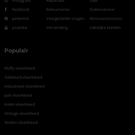
instagram
Reparatie
Sale
facebook
Retourneren
Stalenservice
pinterest
Veelgestelde vragen
Woonaccessoires
youtube
Verzending
Zakelijke klanten
Populair
Fluffy vloerkleed
Gekleurd vloerkleed
Industrieel vloerkleed
Jute vloerkleed
Kelim vloerkleed
Vintage vloerkleed
Wollen vloerkleed