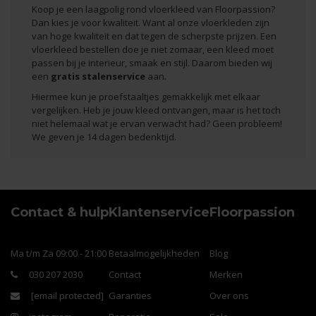
Koop je een laagpolig rond vloerkleed van Floorpassion?
Dan kies je voor kwaliteit. Want al onze vloerkleden zijn
van hoge kwaliteit en dat tegen de scherpste prijzen. Een
vloerkleed bestellen doe je niet zomaar, een kleed moet
passen bij je interieur, smaak en stijl. Daarom bieden wij
een
gratis stalenservice
aan.
Hiermee kun je proefstaaltjes gemakkelijk met elkaar
vergelijken. Heb je jouw kleed ontvangen, maar is het toch
niet helemaal wat je ervan verwacht had? Geen probleem!
We geven je 14 dagen bedenktijd.
Contact & hulp
Klantenservice
Floorpassion
Ma t/m Za 09:00 - 21:00
Betaalmogelijkheden
Blog
030 207 2030
Contact
Merken
[email protected]
Garanties
Over ons