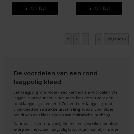
SHOP NU
SHOP NU
1
2
3
...
5
Volgende
De voordelen van een rond
laagpolig kleed
Een laagpolig rond vloerkleed kent enkele voordelen. We
leggen je uit wanneer je het beste kan kiezen voor een
rond laagpolig vloerkleed. Zo heeft een laagpolig rond
vloerkleed een
strakke uitstraling
. Ideaal voor als je
houdt van een klassieke en minimalistische inrichting.
Daarnaast is een laagpolig vloerkleed geschikt voor als je
allergieën hebt. Een laagpolig tapijt houdt namelijk minder