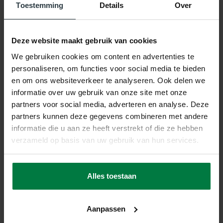
Toestemming
Details
Over
-10%
-10%
Deze website maakt gebruik van cookies
Rond vloerkleed
Rond Sisal Buitenkleed
Serengeti Zebra -
- Outdoor 13
We gebruiken cookies om content en advertenties te
Floorpassion X Fred
Rond Sisal Buitenkleed -
personaliseren, om functies voor social media te bieden
Outdoor 13
Rond vloerkleed Serengeti
Zebra - Floorpassion X Fred
op voorraad
en om ons websiteverkeer te analyseren. Ook delen we
op voorraad
★
★
★
★
★
(1)
informatie over uw gebruik van onze site met onze
partners voor social media, adverteren en analyse. Deze
109,-
124,-
269,-
299,-
partners kunnen deze gegevens combineren met andere
SHOP NU
informatie die u aan ze heeft verstrekt of die ze hebben
SHOP NU
verzameld op basis van uw gebruik van hun services.
Alles toestaan
Aanpassen
-17%
-10%