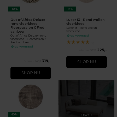
-10%
-13%
Out of Africa Deluxe -
Luxor 13 - Rond wollen
rond vloerkleed -
vloerkleed
Floorpassion X Fred
Luxor 13 - Rond wollen
van Leer
vloerkleed
Out of Africa Deluxe - rond
op voorraad
vloerkleed - Floorpassion X
★
★
★
★
★
Fred van Leer
(2)
op voorraad
225,-
259,-
319,-
349,-
SHOP NU
SHOP NU
-10%