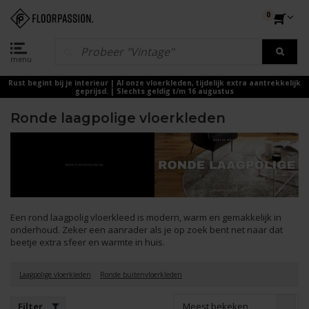
0
menu
Rust begint bij je interieur | Al onze vloerkleden, tijdelijk extra aantrekkelijk
geprijsd. | Slechts geldig t/m 16 augustus
Ronde laagpolige vloerkleden
Een rond laagpolig vloerkleed is modern, warm en gemakkelijk in
onderhoud. Zeker een aanrader als je op zoek bent net naar dat
beetje extra sfeer en warmte in huis.
Laagpolige vloerkleden
Ronde buitenvloerkleden
Meest bekeken
Filter