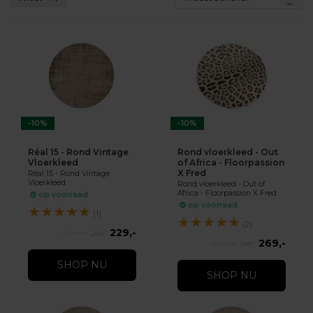
-10%
-10%
Réal 15 - Rond Vintage
Rond vloerkleed - Out
Vloerkleed
of Africa - Floorpassion
X Fred
Réal 15 - Rond Vintage
Vloerkleed
Rond vloerkleed - Out of
Africa - Floorpassion X Fred
op voorraad
op voorraad
★
★
★
★
★
(1)
★
★
★
★
★
(2)
229,-
254,-
269,-
299,-
SHOP NU
SHOP NU