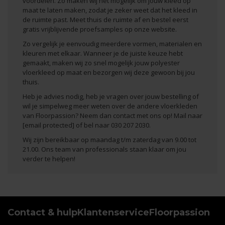
voordelen. Zo maken wij het mogelijk om jouw kleed
op
maat te laten maken
, zodat je zeker weet dat het kleed in
de ruimte past. Meet thuis de ruimte af en bestel eerst
gratis vrijblijvende proefsamples
op onze website.
Zo vergelijk je eenvoudig meerdere vormen, materialen en
kleuren met elkaar. Wanneer je de juiste keuze hebt
gemaakt, maken wij zo snel mogelijk jouw polyester
vloerkleed op maat en bezorgen wij deze gewoon bij jou
thuis.
Heb je advies nodig, heb je vragen over jouw bestelling of
wil je simpelweg meer weten over de andere
vloerkleden
van Floorpassion
? Neem dan contact met ons op! Mail naar
[email protected]
of bel naar 030 207 2030.
Wij zijn bereikbaar op maandag t/m zaterdag van 9.00 tot
21.00. Ons team van professionals staan klaar om jou
verder te helpen!
Contact & hulp
Klantenservice
Floorpassion