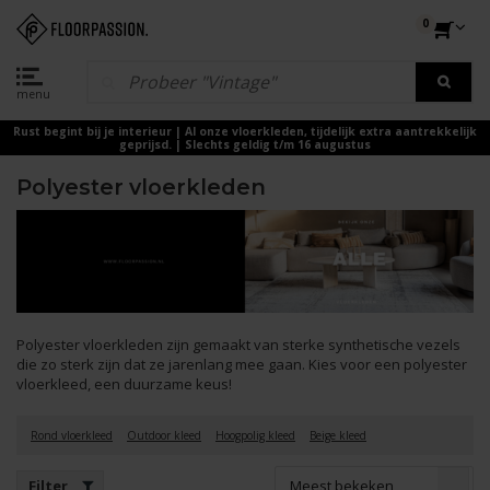
0
menu
Rust begint bij je interieur | Al onze vloerkleden, tijdelijk extra aantrekkelijk
geprijsd. | Slechts geldig t/m 16 augustus
Polyester vloerkleden
Polyester vloerkleden zijn gemaakt van sterke synthetische vezels
die zo sterk zijn dat ze jarenlang mee gaan. Kies voor een polyester
vloerkleed, een duurzame keus!
Rond vloerkleed
Outdoor kleed
Hoogpolig kleed
Beige kleed
Meest bekeken
Filter