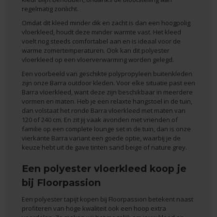
regelmatig zonlicht.
Omdat dit kleed minder dik en zacht is dan een hoogpolig
vloerkleed, houdt deze minder warmte vast. Het kleed
voelt nog steeds comfortabel aan en is ideaal voor de
warme zomertemperaturen. Ook kan dit polyester
vloerkleed op een vloerverwarming worden gelegd.
Een voorbeeld van geschikte polypropyleen buitenkleden
zijn onze Barra outdoor kleden. Voor elke situatie past een
Barra vloerkleed, want deze zijn beschikbaar in meerdere
vormen en maten. Heb je een relaxte hangstoel in de tuin,
dan volstaat het
ronde Barra vloerkleed
met maten van
120 of 240 cm. En zit jij vaak avonden met vrienden of
familie op een complete lounge set in de tuin, dan is onze
vierkante Barra variant een goede optie, waarbij je de
keuze hebt uit de gave tinten
sand beige
of
nature grey
.
Een polyester vloerkleed koop je
bij Floorpassion
Een polyester tapijt kopen bij Floorpassion betekent naast
profiteren van hoge kwaliteit ook een hoop extra