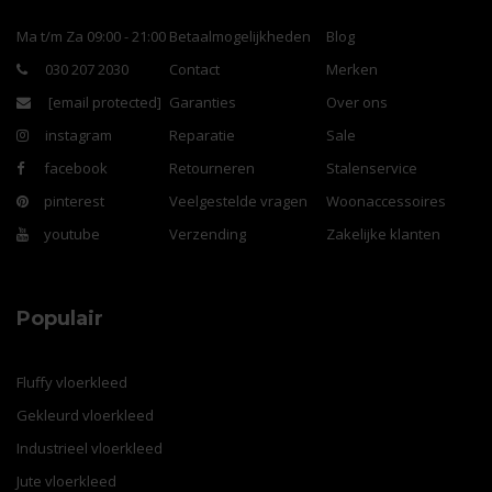
Ma t/m Za 09:00 - 21:00
Betaalmogelijkheden
Blog
030 207 2030
Contact
Merken
[email protected]
Garanties
Over ons
instagram
Reparatie
Sale
facebook
Retourneren
Stalenservice
pinterest
Veelgestelde vragen
Woonaccessoires
youtube
Verzending
Zakelijke klanten
Populair
Fluffy vloerkleed
Gekleurd vloerkleed
Industrieel vloerkleed
Jute vloerkleed