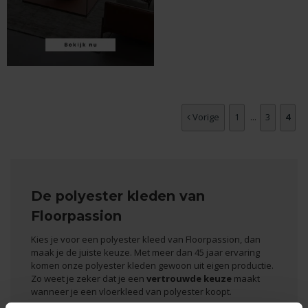
Vorige
1
...
3
4
De polyester kleden van
Floorpassion
Kies je voor een polyester kleed van Floorpassion, dan
maak je de juiste keuze. Met meer dan 45 jaar ervaring
komen onze polyester kleden gewoon uit eigen productie.
Zo weet je zeker dat je een
vertrouwde keuze
maakt
wanneer je een vloerkleed van polyester koopt.