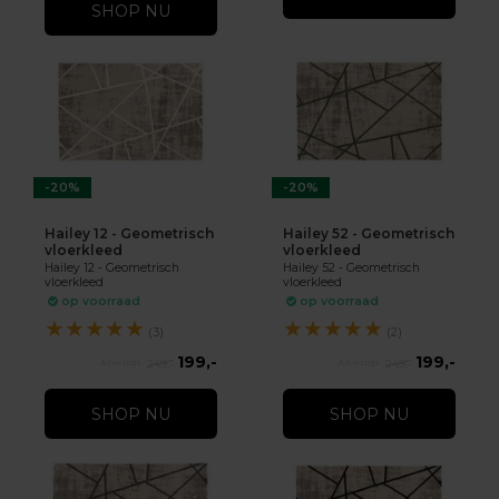
SHOP NU
-20%
-20%
Hailey 12 - Geometrisch
Hailey 52 - Geometrisch
vloerkleed
vloerkleed
Hailey 12 - Geometrisch
Hailey 52 - Geometrisch
vloerkleed
vloerkleed
op voorraad
op voorraad
★
★
★
★
★
★
★
★
★
★
(3)
(2)
199,-
199,-
249,-
249,-
SHOP NU
SHOP NU