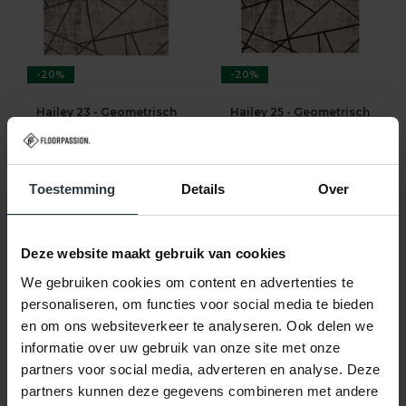
-20%
-20%
Hailey 23 - Geometrisch
Hailey 25 - Geometrisch
vloerkleed
vloerkleed
Hailey 23 - Geometrisch
Hailey 25 - Geometrisch
vloerkleed
vloerkleed
op voorraad
op voorraad
★
★
★
★
★
★
★
★
★
★
Toestemming
Details
Over
(1)
(1)
199,-
199,-
249,-
249,-
Deze website maakt gebruik van cookies
SHOP NU
SHOP NU
We gebruiken cookies om content en advertenties te
personaliseren, om functies voor social media te bieden
en om ons websiteverkeer te analyseren. Ook delen we
informatie over uw gebruik van onze site met onze
partners voor social media, adverteren en analyse. Deze
partners kunnen deze gegevens combineren met andere
-10%
-20%