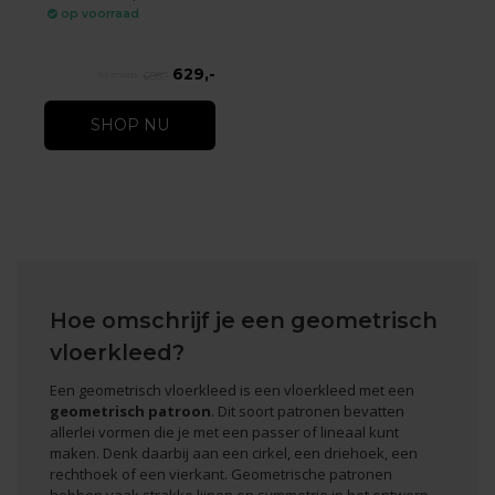
op voorraad
629,-
695,-
SHOP NU
Hoe omschrijf je een geometrisch
vloerkleed?
Een geometrisch vloerkleed is een vloerkleed met een
geometrisch patroon
. Dit soort patronen bevatten
allerlei vormen die je met een passer of lineaal kunt
maken. Denk daarbij aan een cirkel, een driehoek, een
rechthoek of een vierkant. Geometrische patronen
hebben vaak strakke lijnen en symmetrie in het ontwerp.