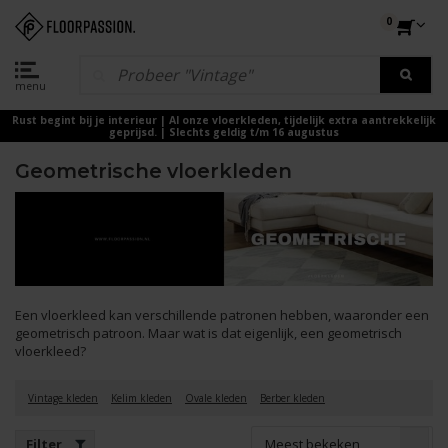
0
menu
Rust begint bij je interieur | Al onze vloerkleden, tijdelijk extra aantrekkelijk
geprijsd. | Slechts geldig t/m 16 augustus
Geometrische vloerkleden
Een vloerkleed kan verschillende patronen hebben, waaronder een
geometrisch patroon. Maar wat is dat eigenlijk, een geometrisch
vloerkleed?
Vintage kleden
Kelim kleden
Ovale kleden
Berber kleden
Meest bekeken
Filter