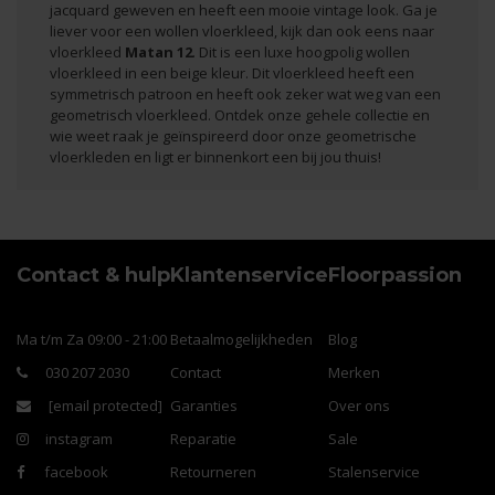
jacquard geweven en heeft een mooie vintage look. Ga je
liever voor een wollen vloerkleed, kijk dan ook eens naar
vloerkleed
Matan 12
. Dit is een luxe hoogpolig wollen
vloerkleed in een beige kleur. Dit vloerkleed heeft een
symmetrisch patroon en heeft ook zeker wat weg van een
geometrisch vloerkleed. Ontdek onze gehele collectie en
wie weet raak je geïnspireerd door onze geometrische
vloerkleden en ligt er binnenkort een bij jou thuis!
Contact & hulp
Klantenservice
Floorpassion
Ma t/m Za 09:00 - 21:00
Betaalmogelijkheden
Blog
030 207 2030
Contact
Merken
[email protected]
Garanties
Over ons
instagram
Reparatie
Sale
facebook
Retourneren
Stalenservice