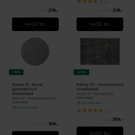
★
★
★
★
★
(2)
219,-
219,-
289,-
289,-
SHOP NU
SHOP NU
-10%
-20%
Noma 31 - Rond
Hailey 33 - Geometrisch
geometrisch
Vloerkleed
vloerkleed
Hailey 33 - Geometrisch
Vloerkleed
Noma 31 - Rond geometrisch
vloerkleed
op voorraad
op voorraad
★
★
★
★
★
(2)
199,-
249,-
159,-
179,-
SHOP NU