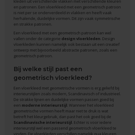
kleden uit verschillende vlakken met verschillende kleuren
en patronen. Een vloerkleed met een geometrisch patroon
is niet per se onderverdeeld in vlakken en heeft vaak
herhalende, duidelijke vormen. Dit zijn vaak symmetrische
en strakke patronen.
Een vloerkleed met een geometrisch patroon kan wel
vallen onder de categorie
design vloerkleden
. Design
vloerkleden kunnen namelijk ook bestaan uit een creatief
ontwerp met bijvoorbeeld abstracte patronen, zoals een
geometrisch patroon.
Bij welke stijl past een
geometrisch vloerkleed?
Een vloerkleed met geometrische vormen is erg geliefd bij
interieurstijlen zoals modern, Scandinavisch of industrieel.
De strakke lijnen en duidelijke vormen passen goed bij
een
moderne interieurstijl
. Wanneer het vloerkleed
geometrische vormen heeft maar niet te druk is wat
betreft het kleurgebruik, dan past het ook goed bij de
Scandinavische interieurstijl
. Echter is voor iedere
interieurstijl wel een passend geometrisch vloerkleed te
vinden. De vloerkleden verschillen namelijk qua kleuren