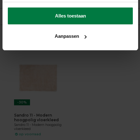
Beoordelingen
Alles toestaan
Product
Aanpassen
Gerelateerde producten
-30%
Sandro 11 - Modern
hoogpolig vloerkleed
Sandro 11 - Modern hoogpolig
vloerkleed
op voorraad