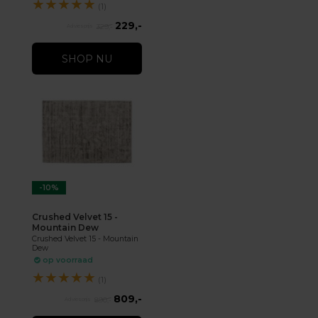
★
★
★
★
★
(1)
229,-
329,-
SHOP NU
-10%
Crushed Velvet 15 -
Mountain Dew
Crushed Velvet 15 - Mountain
Dew
op voorraad
★
★
★
★
★
(1)
809,-
890,-