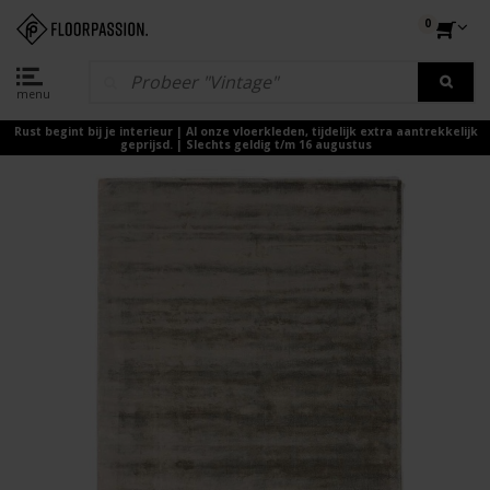
0
menu
Rust begint bij je interieur | Al onze vloerkleden, tijdelijk extra aantrekkelijk
geprijsd. | Slechts geldig t/m 16 augustus