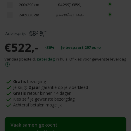
200x290 cm
€1.299,-
€859,-
240x330 cm
€1.774,-
€1.149,-
€819,-
€522,-
-36%
Je bespaart
297
euro
Vandaag besteld,
zaterdag
in huis. Of kies voor gewenste leverdag
Gratis
bezorging
Je krijgt
2 jaar
garantie op je vloerkleed
Gratis
retour binnen 14 dagen
Kies zelf je gewenste bezorgdag
Achteraf betalen mogelijk
Vaak samen gekocht