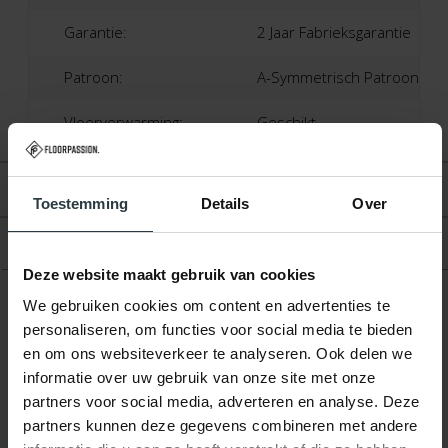
Garantie:
2 Jaar Fabrieksgarantie
Patroon:
A-Symmetrisch Patroon
Vloerverwarming:
Geschikt
Beoordelingen
Toestemming
Details
Over
Product
Deze website maakt gebruik van cookies
We gebruiken cookies om content en advertenties te
personaliseren, om functies voor social media te bieden
Gerelateerde producten
en om ons websiteverkeer te analyseren. Ook delen we
informatie over uw gebruik van onze site met onze
partners voor social media, adverteren en analyse. Deze
partners kunnen deze gegevens combineren met andere