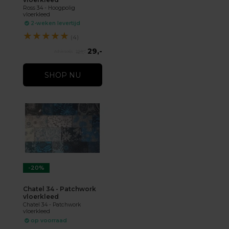
Ross 34 - Hoogpolig
vloerkleed
2-weken levertijd
★
★
★
★
★
(4)
29,-
121,-
SHOP NU
-20%
Chatel 34 - Patchwork
vloerkleed
Chatel 34 - Patchwork
vloerkleed
op voorraad