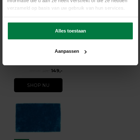
informatie die u aan ze heeft verstrekt of die ze hebben
verzameld op basis van uw gebruik van hun services.
-29%
Alles toestaan
Enzo 33 - Vintage
vloerkleed
Enzo 33 - Vintage vloerkleed
Aanpassen
op voorraad
★
★
★
★
★
(3)
149,-
209,-
SHOP NU