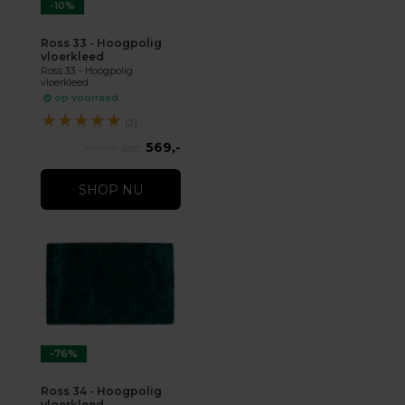
-10%
Ross 33 - Hoogpolig
vloerkleed
Ross 33 - Hoogpolig
vloerkleed
op voorraad
★
★
★
★
★
(2)
569,-
632,-
SHOP NU
-76%
Ross 34 - Hoogpolig
vloerkleed