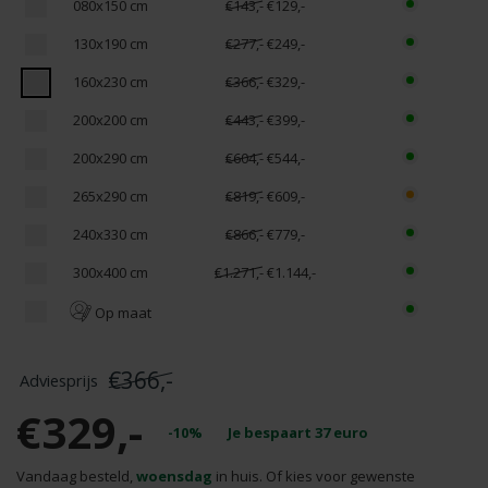
080x150 cm
€143,-
€129,-
130x190 cm
€277,-
€249,-
160x230 cm
€366,-
€329,-
200x200 cm
€443,-
€399,-
200x290 cm
€604,-
€544,-
265x290 cm
€819,-
€609,-
240x330 cm
€866,-
€779,-
300x400 cm
€1.271,-
€1.144,-
Op maat
€366,-
€329,-
-10%
Je bespaart
37
euro
Vandaag besteld,
woensdag
in huis. Of kies voor gewenste