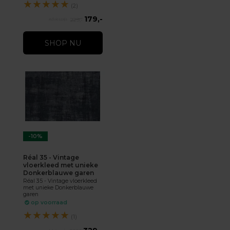
★
★
★
★
★
(2)
179,-
229,-
SHOP NU
-10%
Réal 35 - Vintage
vloerkleed met unieke
Donkerblauwe garen
Réal 35 - Vintage vloerkleed
met unieke Donkerblauwe
garen
op voorraad
★
★
★
★
★
(1)