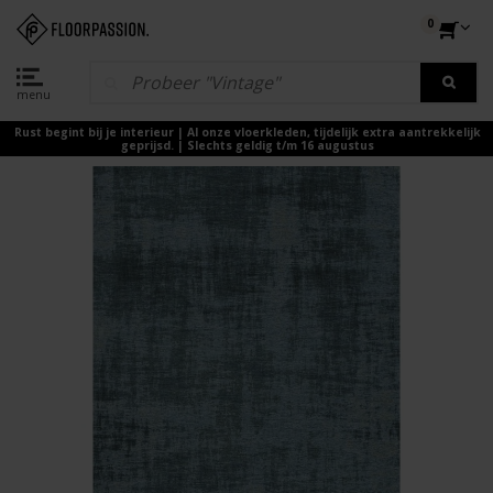
0
menu
Rust begint bij je interieur | Al onze vloerkleden, tijdelijk extra aantrekkelijk
geprijsd. | Slechts geldig t/m 16 augustus