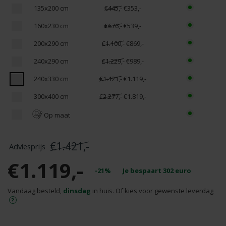
135x200 cm
€445,-
€353,-
160x230 cm
€676,-
€539,-
200x290 cm
€1.100,-
€869,-
240x290 cm
€1.229,-
€989,-
240x330 cm
€1.421,-
€1.119,-
300x400 cm
€2.277,-
€1.819,-
Op maat
€1.421,-
€1.119,-
-21%
Je bespaart
302
euro
Vandaag besteld,
dinsdag
in huis. Of kies voor gewenste leverdag