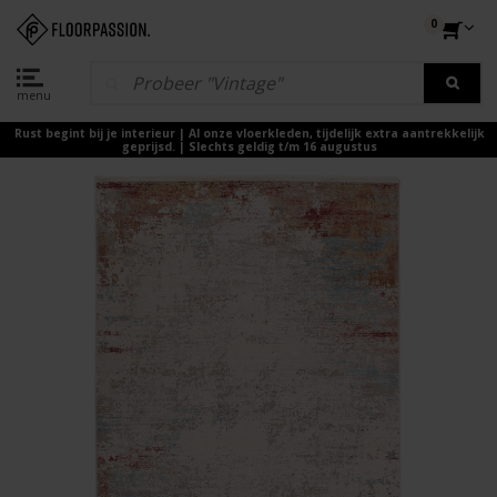
0
menu
Rust begint bij je interieur | Al onze vloerkleden, tijdelijk extra aantrekkelijk
geprijsd. | Slechts geldig t/m 16 augustus