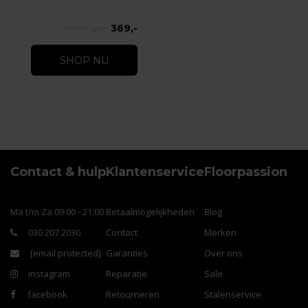
369,-
479,-
SHOP NU
Contact & hulp
Klantenservice
Floorpassion
Ma t/m Za 09:00 - 21:00
Betaalmogelijkheden
Blog
030 207 2030
Contact
Merken
[email protected]
Garanties
Over ons
instagram
Reparatie
Sale
facebook
Retourneren
Stalenservice