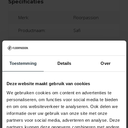
Specificaties
Merk:
Floorpassion
Productnaam:
Safi
Kleur:
45 - Rood, Beige, Multicolor
Toestemming
Details
Over
Materiaal:
35% Acryl, 17% Bamboe, 48% Viscose
Deze website maakt gebruik van cookies
We gebruiken cookies om content en advertenties te
Pooldikte:
Ca. 0,6 Cm
personaliseren, om functies voor social media te bieden
en om ons websiteverkeer te analyseren. Ook delen we
Productietechniek:
Machinaal Geweven
informatie over uw gebruik van onze site met onze
Productieland:
Turkije
partners voor social media, adverteren en analyse. Deze
partners kunnen deze gegevens combineren met andere