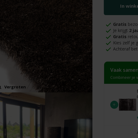
In win
Gratis
bezo
Je krijgt
2 ja
Gratis
retou
Kies zelf je
Achteraf bet
Vaak samen
Combineer je v
Vergroten
+