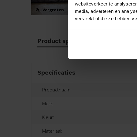
websiteverkeer te analyseren
Vergroten
V
media, adverteren en analys
verstrekt of die ze hebben v
Product specificaties
Beo
Specificaties
Productnaam:
Merk:
Kleur:
Materiaal: