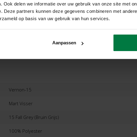
. Ook delen we informatie over uw gebruik van onze site met on
ergroten
e. Deze partners kunnen deze gegevens combineren met andere i
erzameld op basis van uw gebruik van hun services.
ordelingen
Product
Aanpassen
Vernon-15
Mart Visser
15 Fall Grey (bruin Grijs)
100% Polyester