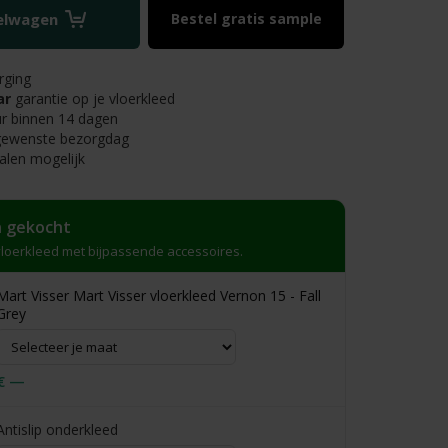
kelwagen
Bestel gratis sample
rging
ar
garantie op je vloerkleed
r binnen 14 dagen
 gewenste bezorgdag
alen mogelijk
 gekocht
loerkleed met bijpassende accessoires.
Mart Visser Mart Visser vloerkleed Vernon 15 - Fall
Grey
€ —
Antislip onderkleed