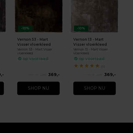
-10%
-10%
Vernon 53 - Mart
Vernon 13 - Mart
Visser vloerkleed
Visser vloerkleed
Vernon 53 - Mart Visser
Vernon 13 - Mart Visser
vloerkleed
vloerkleed
op voorraad
op voorraad
★
★
★
★
★
(5)
,-
369,-
369,-
409,-
409,-
SHOP NU
SHOP NU