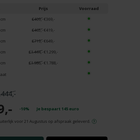
t
Prijs
Voorraad
 cm
€409,-
€369,-
 cm
€465,-
€419,-
 cm
€719,-
€649,-
 cm
€1.444,-
€1.299,-
 cm
€1.986,-
€1.788,-
aat
.444,-
9,-
-10%
Je bespaart
145
euro
uiterlijk voor 21 Augustus op afspraak geleverd.