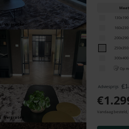
Maa
130x190
Vergroten
160x230
200x290
250x350
300x400
Op m
€1
€1.29
Vandaag besteld, 
Vergroten