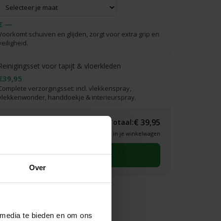
€ —
Voorkomt schuiven en glijden, zorgt voor extra grip en
veiligheid.
Reinigingsset voor tapijt & vloerkleden
€39,95
Complete verzorgingsset: incl. vlekkenspray,
vlekkenwonder, handdoekje & interieurspray.
€ 39,95
Totaal:
* Definitieve prijs zie je in je winkelwagen
Selecteer eerst een maat
Over
 media te bieden en om ons