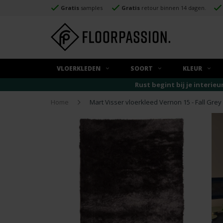
Gratis
samples
Gratis
retour binnen 14 dagen.
VLOERKLEDEN
SOORT
KLEUR
Rust begint bij je interieu
Home
Mart Visser vloerkleed Vernon 15 - Fall Grey