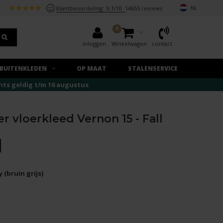
NL
Klantbeoordeling:
9,1/10
14655 reviews
0
inloggen
Winkelwagen
contact
BUITENKLEDEN
OP MAAT
STALENSERVICE
echts geldig t/m 16 augustus
er vloerkleed Vernon 15 - Fall
y (bruin grijs)