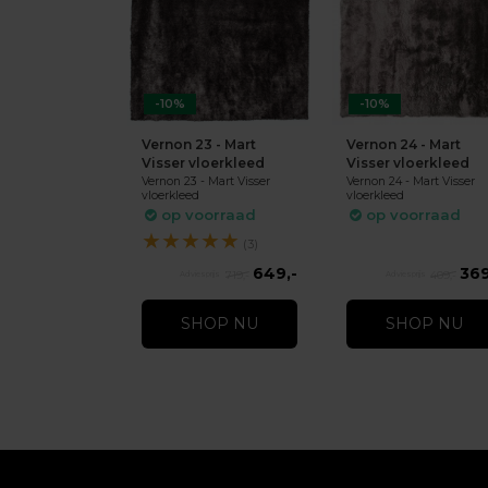
-10%
-10%
Vernon 23 - Mart
Vernon 24 - Mart
Visser vloerkleed
Visser vloerkleed
Vernon 23 - Mart Visser
Vernon 24 - Mart Visser
vloerkleed
vloerkleed
op voorraad
op voorraad
★
★
★
★
★
(3)
649,-
369
719,-
409,-
SHOP NU
SHOP NU