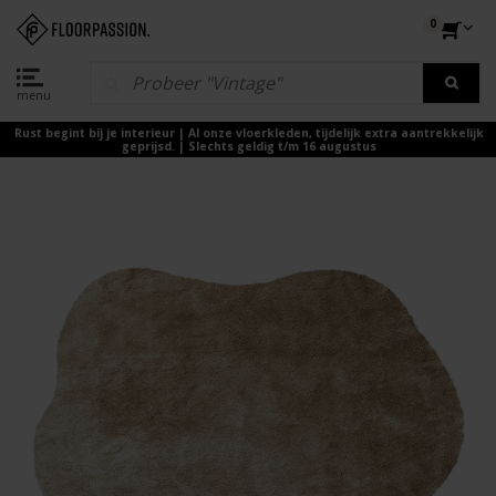
0
menu
Rust begint bij je interieur | Al onze vloerkleden, tijdelijk extra aantrekkelijk
geprijsd. | Slechts geldig t/m 16 augustus