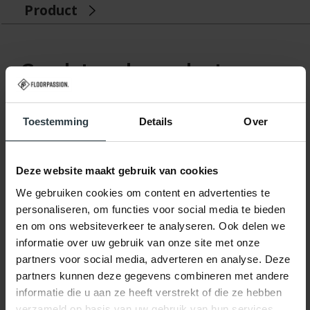
Product
Gerelateerde producten
Toestemming
Details
Over
Deze website maakt gebruik van cookies
We gebruiken cookies om content en advertenties te
-30%
personaliseren, om functies voor social media te bieden
Mystic Drop 11 - Modern
en om ons websiteverkeer te analyseren. Ook delen we
Druppelvormig
informatie over uw gebruik van onze site met onze
hoogpolig vloerkleed
Mystic Drop 11 - Modern
partners voor social media, adverteren en analyse. Deze
Druppelvormig hoogpolig
vloerkleed
partners kunnen deze gegevens combineren met andere
op voorraad
informatie die u aan ze heeft verstrekt of die ze hebben
verzameld op basis van uw gebruik van hun services.