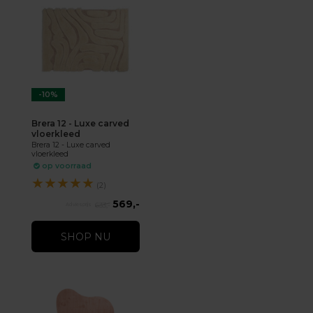
-10%
Brera 12 - Luxe carved
vloerkleed
Brera 12 - Luxe carved
vloerkleed
op voorraad
★
★
★
★
★
(2)
569,-
633,-
SHOP NU