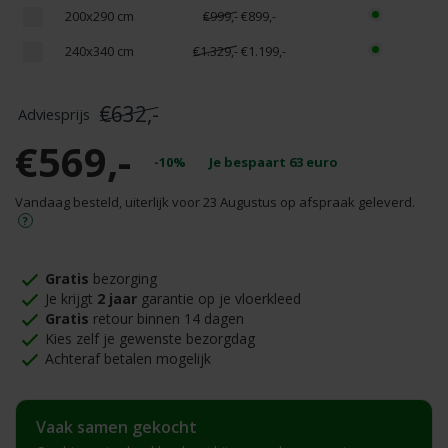
200x290 cm
€999,-
€899,-
240x340 cm
€1.329,-
€1.199,-
€632,-
€569,-
-10%
Je bespaart
63
euro
Vandaag besteld, uiterlijk voor 23 Augustus op afspraak geleverd.
Gratis
bezorging
Je krijgt
2 jaar
garantie op je vloerkleed
Gratis
retour binnen 14 dagen
Kies zelf je gewenste bezorgdag
Achteraf betalen mogelijk
Vaak samen gekocht