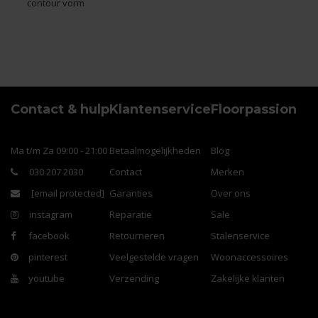
contour vorm
Contact & hulp
Klantenservice
Floorpassion
Ma t/m Za 09:00 - 21:00
Betaalmogelijkheden
Blog
030 207 2030
Contact
Merken
[email protected]
Garanties
Over ons
instagram
Reparatie
Sale
facebook
Retourneren
Stalenservice
pinterest
Veelgestelde vragen
Woonaccessoires
youtube
Verzending
Zakelijke klanten