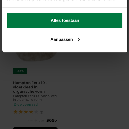
399,-
569,-
SHOP NU
Alles toestaan
Aanpassen
-33%
Hampton Ecru 10 -
vloerkleed in
organische vorm
Hampton Ecru 10 - vloerkleed
in organische vorm
op voorraad
★
★
★
★
★
(1)
369,-
549,-