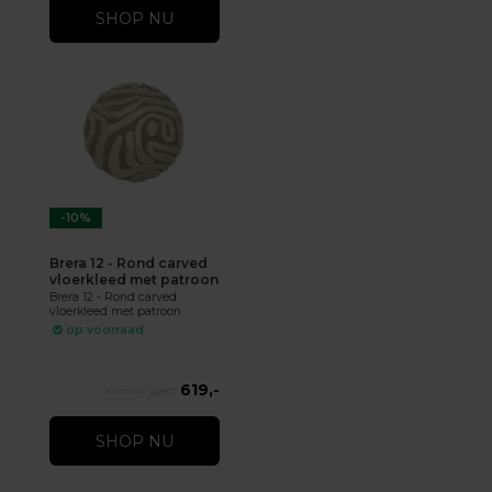
SHOP NU
-10%
Brera 12 - Rond carved
vloerkleed met patroon
Brera 12 - Rond carved
vloerkleed met patroon
op voorraad
619,-
688,-
SHOP NU